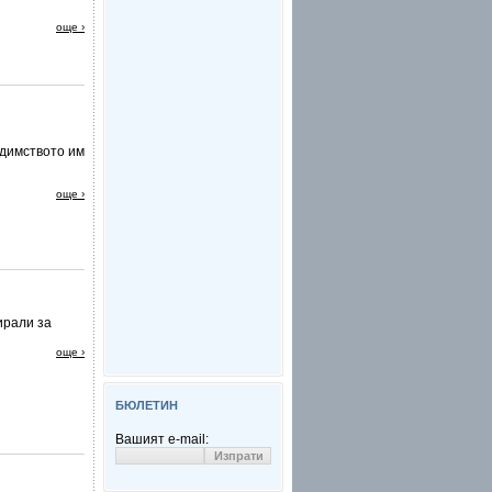
още ›
едимството им
още ›
ирали за
още ›
БЮЛЕТИН
Вашият e-mail: