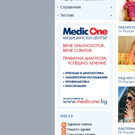
Справочник
Тестове
ЛЕКАРСТ
14 Януари
НАД 60% 
09 Януари
RSS 2.0
Здравни новини
БАКТЕРИ
Нашето здраве
08 Януари
Сексуално здраве