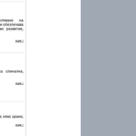
оляване на
 и обезпечава
ко развитие,
още ›
са спинална,
още ›
 няко храни,
още ›