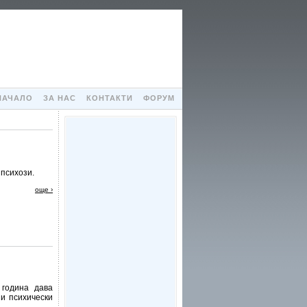
НАЧАЛО
ЗА НАС
КОНТАКТИ
ФОРУМ
 психози.
още ›
 година дава
и психически