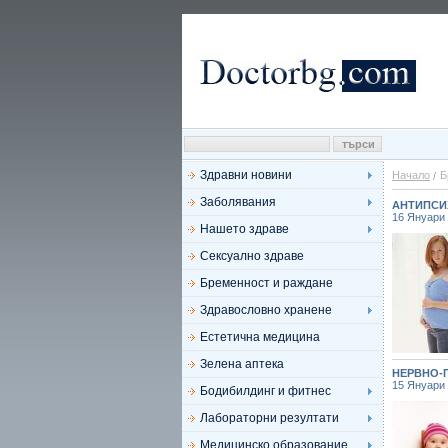
Здравни новини
Начало
Б
Заболявания
АНТИПСИ
16 Януари
Нашето здраве
Сексуално здраве
Бременност и раждане
Здравословно хранене
Естетична медицина
Зелена аптека
НЕРВНО-
15 Януари
Бодибилдинг и фитнес
Лабораторни резултати
Медицинско образование