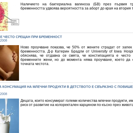
Наличието на бактериална вагиноза (БВ) през първия т
бременността удвоява вероятността за аборт до края на втория 
 Е ЧЕСТО СРЕЩАН ПРИ БРЕМЕННОСТ
 2008
Ново проучване показва, че 50% от жените страдат от запек
бременността. Д-р Катерин Брадли от University of Iowa Hospit
обяснява, че отдавна се смята, че констипацията е често
бременните жени, но до момента няма проучване, което да 
точната честота.
А КОНСУМАЦИЯ НА МЛЕЧНИ ПРОДУКТИ В ДЕТСТВОТО Е СВЪРАЗНО С ПОВИШЕ
 2008
Децата, които консумират големи количества млечни продукти, и
риск от развитие на колоректален карцином по-късно през живота