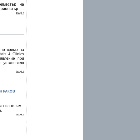
риместър на
триместър.
още ›
 по време на
als & Clinics
 явление при
е установило
още ›
Н РАКОВ
мат по-голям
.
още ›