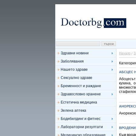
Здравни новини
Начало
З
Заболявания
Категори
Нашето здраве
АБСЦЕС 
Сексуално здраве
Абсцесът
кухина, 
Бременност и раждане
множеств
стафилоко
Здравословно хранене
Естетична медицина
АНОРЕКС
Зелена аптека
Анорексия
Бодибилдинг и фитнес
Лабораторни резултати
ВРОДЕНИ
Към врод
Медицинско образование