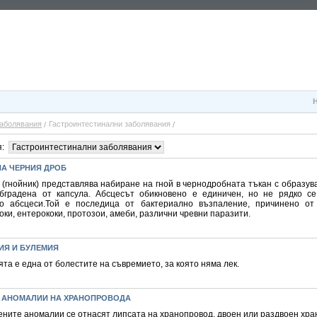
аболявания
Гастроинтестинални заболявания
я:
НА ЧЕРНИЯ ДРОБ
 (гнойник) представлява набиране на гной в чернодробната тъкан с образув
обградена от капсула. Абсцесът обикновено е единичен, но не рядко се
о абсцеси.Той е последица от бактериално възпаление, причинено от 
ки, ентерококи, протозои, амеби, различни чревни паразити.
ИЯ И БУЛЕМИЯ
та е една от болестите на съвремието, за която няма лек.
 АНОМАЛИИ НА ХРАНОПРОВОДА
ените аномалии се отнасят липсата на хранопровод, двоен или раздвоен хра