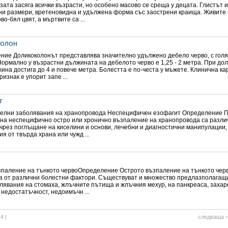
ата засяга всички възрасти, но особено масово се среща у децата. Глистът 
ни размери, вретеновидна и удължена форма със заострени краища. Живите 
во-бял цвят, а мъртвите са ...
КОЛОН
ние Доликоколонът представлява значително удължено дебело черво, с гол
Нормално у възрастни дължината на дебелото черво е 1,25 - 2 метра. При до
ина достига до 4 и повече метра. Болестта е по-честа у мъжете. Клинична ка
ризнак е упорит запе ...
Т
елни заболявания на хранопровода Неспецифичен езофагит Определение П
 на неспецифично остро или хронично възпаление на хранопровода са различ
 чрез поглъщане на киселини и основи, лечебни и диагностични манипулации
я от твърда храна или чужд ...
зпаление на тънкото червоОпределение Острото възпаление на тънкото черв
а от различни болестни фактори. Съществуват и множество предлазполагащ
лявания на стомаха, жлъчните пътища и жлъчния мехур, на панкреаса, захар
недостатъчност, недоимъчн ...
|
4
|
следваща ›