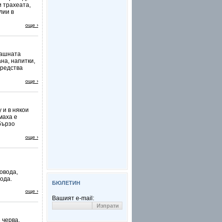
 трахеата,
лии в
още ›
машната
на, напитки,
средства
още ›
 и в някои
маха е
бързо
още ›
овода,
ода.
БЮЛЕТИН
още ›
Вашият e-mail:
 черва.