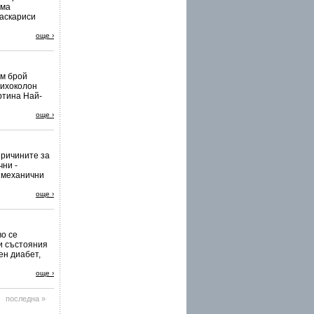
има
аскариси
още ›
ям брой
лихоколон
ртина Най-
още ›
ричините за
ни -
, механични
още ›
о се
и състояния
ен диабет,
още ›
последна »