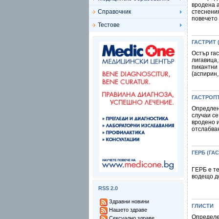
вродена 
Справочник
стеснени
повечето 
Тестове
ГАСТРИТ 
Остър га
лигавица,
пикантни
(аспирин,
ГАСТРОП
Опредлен
случаи се
вродено 
отслабван
ГЕРБ (Г
ГЕРБ е т
водещо до
RSS 2.0
Здравни новини
ГЛИСТИ
Нашето здраве
Определен
Сексуално здраве