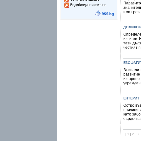
Паразитоз
Бодибилдинг и фитнес
значител
имат розо
ДОЛИХО
Определе
извивки. 
тази дълж
честият п
ЕЗОФАГИ
Възпалит
развитие
изгаряне
увреждани
ЕНТЕРИТ
Остро въ
причиняв
като забо
сърдечна 
|
1
|
2
|
3