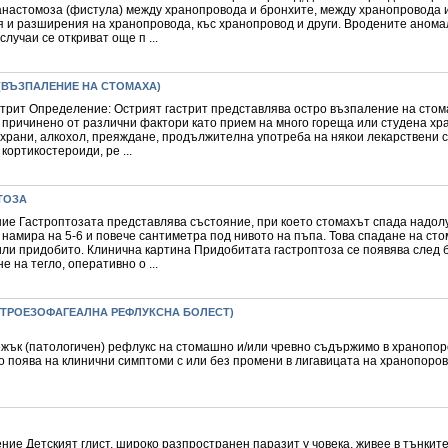
анастомоза (фистула) между хранопровода и бронхите, между хранопровода и
я и разширения на хранопровода, къс хранопровод и други. Вродените анома
случаи се откриват още п ...
(ВЪЗПАЛЕНИЕ НА СТОМАХА)
стрит Определение: Острият гастрит представлява остро възпаление на сто
 причинено от различни фактори като прием на много гореща или студена хра
 храни, алкохол, преяждане, продължителна употреба на някои лекарствени 
 кортикостероиди, ре ...
ТОЗА
ие Гастроптозата представлява състояние, при което стомахът спада надолу
 намира на 5-6 и повече сантиметра под нивото на пъпа. Това спадане на сто
или придобито. Клинична картина Придобитата гастроптоза се появява след 
е на тегло, оперативно о ...
АСТРОЕЗОФАГЕАЛНА РЕФЛУКСНА БОЛЕСТ)
ежък (патологичен) рефлукс на стомашно и/или чревно съдържимо в хранопор
 поява на клинични симптоми с или без промени в лигавицата на хранопоров
ие Детският глист, широко разпространен паразит у човека, живее в тънките