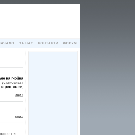
НАЧАЛО
ЗА НАС
КОНТАКТИ
ФОРУМ
ане на гнойна
 установяват
стрептококи,
още ›
още ›
нопровод,