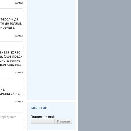
още ›
стерол и да
то до голяма
бирената
още ›
аната, която
та. Още преди
орно влияние
увал кашлица
още ›
ена
ачина си на
още ›
БЮЛЕТИН
Вашият e-mail:
‹ предишна