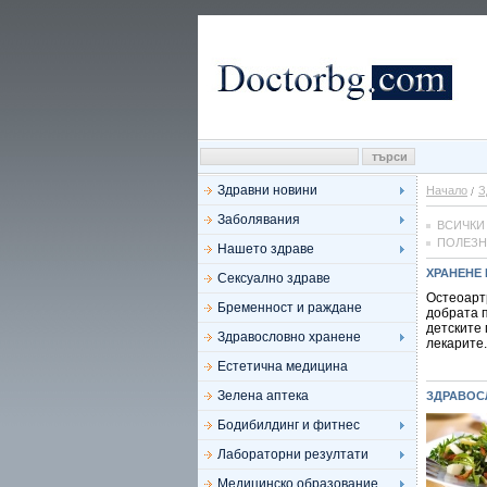
Здравни новини
Начало
З
Заболявания
ВСИЧКИ
ПОЛЕЗН
Нашето здраве
ХРАНЕНЕ 
Сексуално здраве
Остеоарт
Бременност и раждане
добрата 
детските 
Здравословно хранене
лекарите.
Естетична медицина
Зелена аптека
ЗДРАВОС
Бодибилдинг и фитнес
Лабораторни резултати
Медицинско образование