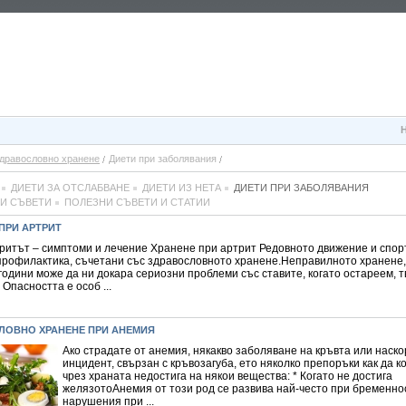
дравословно хранене
Диети при заболявания
ДИЕТИ ЗА ОТСЛАБВАНЕ
ДИЕТИ ИЗ НЕТА
ДИЕТИ ПРИ ЗАБОЛЯВАНИЯ
И СЪВЕТИ
ПОЛЕЗНИ СЪВЕТИ И СТАТИИ
ПРИ АРТРИТ
ритът – симптоми и лечение Хранене при артрит Редовното движение и спорт
профилактика, съчетани със здравословното хранене.Неправилното хранене,
години може да ни докара сериозни проблеми със ставите, когато остареем, 
 Опасността е особ ...
ЛОВНО ХРАНЕНЕ ПРИ АНЕМИЯ
Ако страдате от анемия, някакво заболяване на кръвта или наско
инцидент, свързан с кръвозагуба, ето няколко препоръки как да 
чрез храната недостига на някои вещества: * Когато не достига
желязотоАнемия от този род се развива най-често при бременнос
нарушения при ...