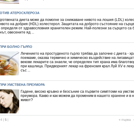
РОТИВ АТЕРОСКЛЕРОЗА
дготвената диета може да помогне за снижаване нивото на лошия (LDL) холе
ивото на добрия (HDL) холестерол. Защитата на доброто състояние на сърце
е определя от здравословния хранителен режим. Най-полезни за сърцето са 
нът, овесените яд ...
 ПРИ БОЛНО ГЪРЛО
Лечението на простуденото гърло трябва да започне с диета - хр
поемаме, оказва термично и химическо въздействие на лигавица
векове лекарите са знаели, че определен тип храна има благотв
при кашлица. Придворният лекар на френския крал Луй XV е лек
със ...
 ПРИ УМСТВЕНА ПРЕУМОРА
Гадене, високо кръвно и безсъние са първите симптоми на умств
преумора. Какво и как можем да променим в нашето хранене и в н
живот?
|
4
|
5
|
« първа