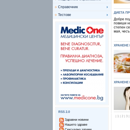
Справочник
ДИЕТА П
Тестове
Добре по
повиши н
степен с
мая, чесъ
ХРАНЕНЕ
ХРАНЕНЕ
RSS 2.0
|
1
|
2
|
3
Здравни новини
Нашето здраве
Сексуално здраве