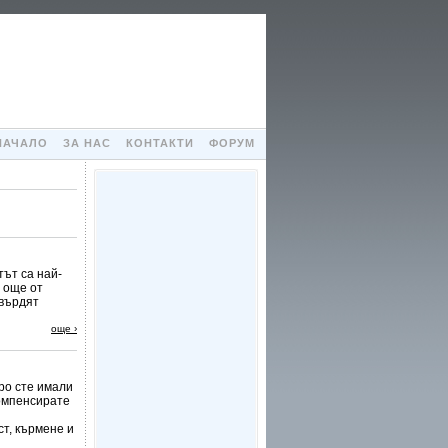
НАЧАЛО
ЗА НАС
КОНТАКТИ
ФОРУМ
ът са най-
 още от
твърдят
още ›
ро сте имали
компенсирате
т, кърмене и