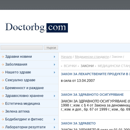
Здравни новини
Начало
Медицински стандарти
Закони
Заболявания
ВСИЧКИ
ЗАКОНИ
МЕДИЦИНСКИ СТАН
Нашето здраве
ЗАКОН ЗА ЛЕКАРСТВЕНИТЕ ПРОДУКТИ В
Сексуално здраве
в сила от 13.04.2007
Бременност и раждане
ЗАКОН ЗА ЗДРАВНОТО ОСИГУРЯВАНЕ
Здравословно хранене
ЗАКОН ЗА ЗДРАВНОТО ОСИГУРЯВАНЕ (Обн., ДВ
Естетична медицина
1998 г.; изм. с § 4 от Закона за деноминаци
г.; изм. и доп., бр. 67 от 1999 г.; изм., бр. 6
Зелена аптека
Бодибилдинг и фитнес
ЗАКОН ЗА ЗДРАВЕТО
Лабораторни резултати