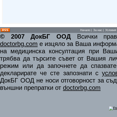
Начало
|
За нас
|
Условия 
© 2007 ДокБГ ООД
Всички права
doctorbg.com
е изцяло за Ваша информа
на медицинска консултация при Ваши
трябва да търсите съвет от Вашия ли
режим или да започнете да спазват
декларирате че сте запознати с
усло
ДокБГ ООД не носи отговорност за съдъ
външни препратки от
doctorbg.com