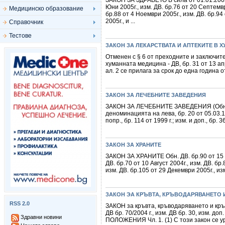
ЗАКОН ЗА ЗДРАВЕТО В сила от 01.01.2005 г.
Юни 2005г., изм. ДВ. бр.76 от 20 Септемвр
Медицинско образование
бр.88 от 4 Ноември 2005г., изм. ДВ. бр.94
2005г., и ...
Справочник
Тестове
ЗАКОН ЗА ЛЕКАРСТВАТА И АПТЕКИТЕ В 
Отменен с § 6 от преходните и заключит
хуманната медицина - ДВ, бр. 31 от 13 апр
ал. 2 се прилага за срок до една година 
ЗАКОН ЗА ЛЕЧЕБНИТЕ ЗАВЕДЕНИЯ
ЗАКОН ЗА ЛЕЧЕБНИТЕ ЗАВЕДЕНИЯ (Обн., ДВ,
деноминацията на лева, бр. 20 от 05.03.1999 
попр., бр. 114 от 1999 г.; изм. и доп., бр. 36
ЗАКОН ЗА ХРАНИТЕ
ЗАКОН ЗА ХРАНИТЕ Обн. ДВ. бр.90 от 15 Ок
ДВ. бр.70 от 10 Август 2004г., изм. ДВ. бр
изм. ДВ. бр.105 от 29 Декември 2005г., изм. 
ЗАКОН ЭА КРЪВТА, КРЪВОДАРЯВАНЕТО
RSS 2.0
ЗАКОН за кръвта, кръводаряването и кръво
ДВ бр. 70/2004 г., изм. ДВ бр. 30, изм. до
Здравни новини
ПОЛОЖЕНИЯ Чл. 1. (1) С този закон се 