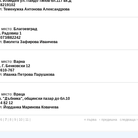
к. Илинден ул. Пандо Типов бл.117 вх.Д
:
8219102
л:
Теменужка Антонова Александрова
 място:
Благоевград
. Радовиш 1
:
073/882242
л:
Виолета Зафирова Иванчева
 място:
Варна
. Г. Бенковски 12
:
610-767
л:
Иванка Петрова Парушкова
 място:
Враца
к. "Дъбника", общински пазар до бл.10
:
4 82 12
л:
Йорданка Маринова Ковачева
|
6
|
7
|
8
|
9
|
10
|
11
|
« първа
‹ предишна
следваща ›