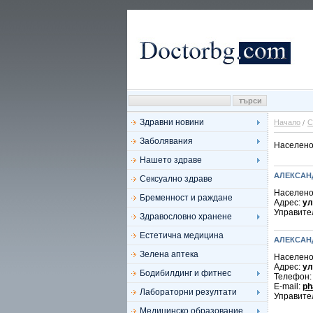
Здравни новини
Начало
С
Заболявания
Населено
Нашето здраве
АЛЕКСАН
Сексуално здраве
Населено
Бременност и раждане
Адрес:
ул
Управите
Здравословно хранене
Естетична медицина
АЛЕКСАН
Зелена аптека
Населено
Адрес:
ул
Бодибилдинг и фитнес
Телефон
E-mail:
ph
Лабораторни резултати
Управите
Медицинско образование