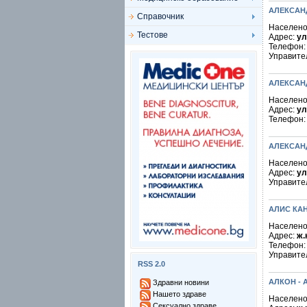
АЛЕКСАН
Справочник
Населено
Тестове
Адрес:
ул
Телефон
Управите
АЛЕКСАН
Населено
Адрес:
ул
Телефон
АЛЕКСАН
Населено
Адрес:
ул
Управите
АЛИС КА
Населено
Адрес:
ж.
Телефон
Управите
RSS 2.0
АЛКОН - 
Здравни новини
Нашето здраве
Населено
Сексуално здраве