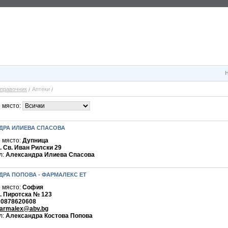
правочник
Аптеки
 място:
ДРА ИЛИЕВА СПАСОВА
 място:
Дупница
. Св. Иван Рилски 29
л:
Александра Илиева Спасова
ДРА ПОПОВА - ФАРМАЛЕКС ЕТ
 място:
София
. Пиротска № 123
:
0878620608
armalex@abv.bg
л:
Александра Костова Попова