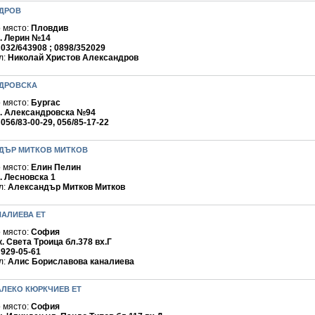
ДРОВ
 място:
Пловдив
. Лерин №14
:
032/643908 ; 0898/352029
л:
Николай Христов Александров
ДРОВСКА
 място:
Бургас
. Александровска №94
:
056/83-00-29, 056/85-17-22
ДЪР МИТКОВ МИТКОВ
 място:
Елин Пелин
. Лесновска 1
л:
Александър Митков Митков
НАЛИЕВА ЕТ
 място:
София
к. Света Троица бл.378 вх.Г
:
929-05-61
л:
Алис Бориславова каналиева
АЛЕКО КЮРКЧИЕВ ЕТ
 място:
София