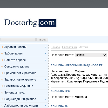
Здравни новини
Начало
Справочник
Аптеки
Заболявания
Населено място:
Нашето здраве
АВИЦЕНА - КРАСИМИРА РАДАНОВА ЕТ
Сексуално здраве
Населено място:
София
Бременност и раждане
Адрес:
ж.к. Красно село, ул. Константин
Телефон:
950-01-35; 850-12-68; 0888 258
Здравословно хранене
Управител:
Красимира Йорданова Рада
Естетична медицина
АВИЦЕНА 2000
Зелена аптека
Населено място:
Монтана
Бодибилдинг и фитнес
Лабораторни резултати
АВИЦЕНА 98