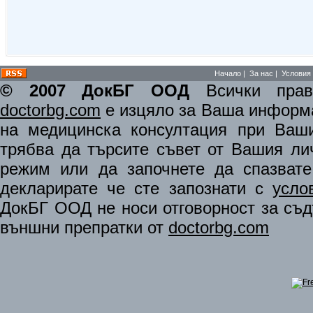
Начало
|
За нас
|
Условия 
© 2007 ДокБГ ООД
Всички права
doctorbg.com
е изцяло за Ваша информа
на медицинска консултация при Ваши
трябва да търсите съвет от Вашия ли
режим или да започнете да спазват
декларирате че сте запознати с
усло
ДокБГ ООД не носи отговорност за съдъ
външни препратки от
doctorbg.com