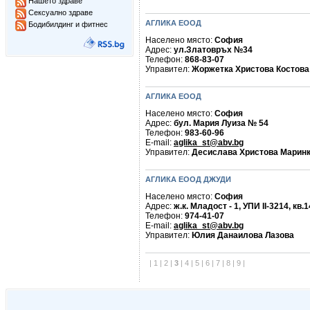
Нашето здраве
Сексуално здраве
АГЛИКА ЕООД
Бодибилдинг и фитнес
Населено място:
София
Адрес:
ул.Златовръх №34
Телефон:
868-83-07
Управител:
Жоржетка Христова Костова
АГЛИКА ЕООД
Населено място:
София
Адрес:
бул. Мария Луиза № 54
Телефон:
983-60-96
E-mail:
aglika_st@abv.bg
Управител:
Десислава Христова Марин
АГЛИКА ЕООД ДЖУДИ
Населено място:
София
Адрес:
ж.к. Младост - 1, УПИ ІІ-3214, кв.1
Телефон:
974-41-07
E-mail:
aglika_st@abv.bg
Управител:
Юлия Данаилова Лазова
|
1
|
2
|
3
|
4
|
5
|
6
|
7
|
8
|
9
|