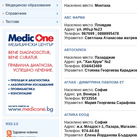
Медицинско образование
Населено място:
Монтана
Справочник
АВС ФАРМА
Тестове
Населено място:
Пловдив
Адрес:
ул. Ибър №23
Телефон:
967699 ; 0888995478
Управител:
Светлана Атанасова матре
АВТОГАРАТА
Населено място:
Пазарджик
Адрес:
ул. "Хан Крум" №2
Телефон:
034/443469
Управител:
Стоянка Георгиева Караджо
АГЛАЯ - ДИМИТРИНА ПАВЛОВА ЕТ
Населено място:
София
Адрес:
ул. Венера 1
Телефон:
9733554
Управител:
Мария Георгиева Сарафова
АГЛИКА ЕООД
Населено място:
София
RSS 2.0
Адрес:
ж.к. Младост-1, Пазара, Магазин 
Телефон:
974-44-84
Здравни новини
Управител:
Елена Йорданова Бърдаров