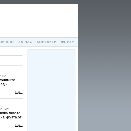
НАЧАЛО
ЗА НАС
КОНТАКТИ
ФОРУМ
о не
бходимите
род и
още ›
ление
инява лявото
на кръвта от
още ›