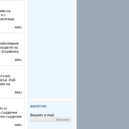
ива на
 и с
 засягащи
още ›
заболяване.
 разделя на
 (първична,
още ›
атъчно
кръв. Най-
ния на
още ›
БЮЛЕТИН
4% от
и сърдечни
Вашият e-mail:
дени сърдечни
още ›