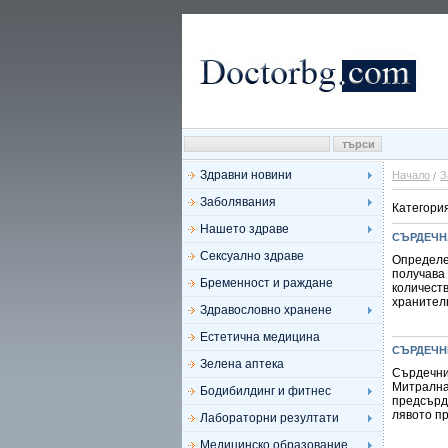
Здравни новини
Начало
З
Заболявания
Категори
Нашето здраве
СЪРДЕЧН
Сексуално здраве
Определе
получава 
Бременност и раждане
количеств
хранителн
Здравословно хранене
Естетична медицина
СЪРДЕЧН
Зелена аптека
Сърдечни
Митрална
Бодибилдинг и фитнес
предсърд
лявото пр
Лабораторни резултати
Медицинско образование