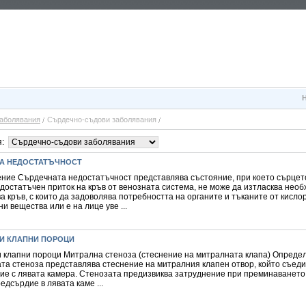
аболявания
Сърдечно-съдови заболявания
я:
А НЕДОСТАТЪЧНОСТ
ние Сърдечната недостатъчност представлява състояние, при което сърцет
достатъчен приток на кръв от венозната система, не може да изтласква нео
а кръв, с които да задоволява потребността на органите и тъканите от кисло
и вещества или е на лице уве ...
И КЛАПНИ ПОРОЦИ
 клапни пороци Митрална стеноза (стеснение на митралната клапа) Опреде
та стеноза представлява стеснение на митралния клапен отвор, който съед
ие с лявата камера. Стенозата предизвиква затруднение при преминаването 
едсърдие в лявата каме ...