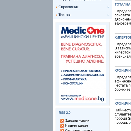
ТОТАЛНА
Справочник
Определе
Тестове
основата 
дяснокам
едновреме
ХИПЕРТО
Определе
В зависим
хипертон
есенциалн
ХРОНИЧН
Определе
ефикасно
честата п
бронхите 
ХРОНИЧН
Най-чест
RSS 2.0
случаите)
пороци (в
Здравни новини
пороци, р
Нашето здраве
Сексуално здраве