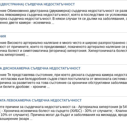
 (ДВУСТРАННА) СЪРДЕЧНА НЕДОСТАТЪЧНОСТ
ние Обикновенно двустранна (двукамерна) сърдечна недостатъчност се разв
на лявокамерна сърдечна недостатъчност, която в последствие се усложнява
ерна сърдечна недостатъчност. В някои случаи тя се дължи на заболявания,
нно двете камери - исхемична ...
НИЯ
ние Високото артериално налягане е много често и широко разпространено 
ост от причините, които го предизвикват, покаченото артерално налягане се
ична болест и симптоматична (вторична) хипертония. Хипертоничната болест
а хипертония) ...
А ДЯСНОКАМЕРНА СЪРДЕЧНА НЕДОСТАТЪЧНОСТ
ние Тя представлява състояние, при което дясната сърдечна камера недост
 изтласква към белодробния съдов ствол постъпилата от венозната система 
ричина за развитието на това състояние са хронични обструктивни заболява
и белите дробове: - хрониче ...
АТА ЛЕВОКАМЕРНА СЪРДЕЧНА НЕДОСТАТЪЧНОСТ
ите причини за сърдечната недостатъчност са - Артериална хипертония (в 5
; - Хронична исхемична болест на сърцето (ХИБС) - 30% от случаите; - Клапн
 10% от случаите). Причина могат да бъдат и заболявания на миокарда, вро
азширение (коарк ...