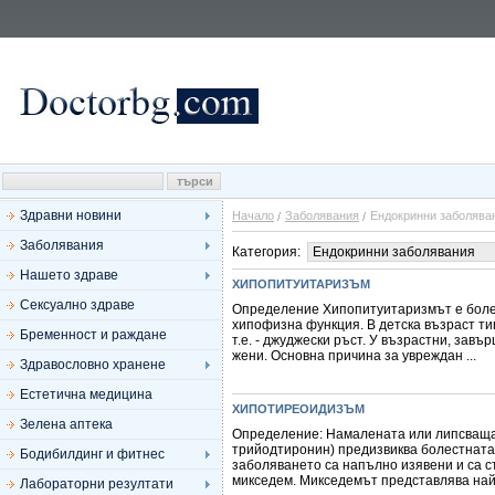
Здравни новини
Начало
Заболявания
Ендокринни заболява
Заболявания
Категория:
Нашето здраве
ХИПОПИТУИТАРИЗЪМ
Сексуално здраве
Определение Хипопитуитаризмът е боле
хипофизна функция. В детска възраст ти
Бременност и раждане
т.е. - джуджески ръст. У възрастни, завъ
жени. Основна причина за увреждан ...
Здравословно хранене
Естетична медицина
ХИПОТИРЕОИДИЗЪМ
Зелена аптека
Определение: Намалената или липсваща 
трийодтиронин) предизвиква болестната
Бодибилдинг и фитнес
заболяването са напълно изявени и са с
микседем. Микседемът представлява най-
Лабораторни резултати