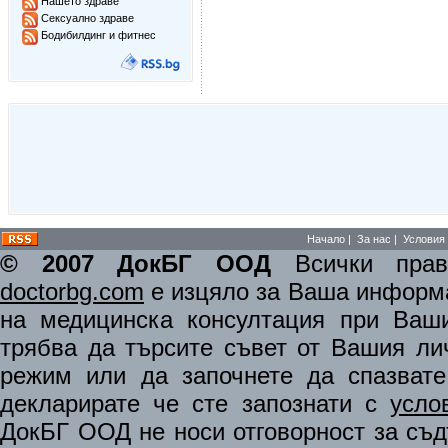
Нашето здраве
Сексуално здраве
Бодибилдинг и фитнес
Начало
|
За нас
|
Условия 
© 2007 ДокБГ ООД
Всички права
doctorbg.com
е изцяло за Ваша информа
на медицинска консултация при Ваши
трябва да търсите съвет от Вашия ли
режим или да започнете да спазват
декларирате че сте запознати с
усло
ДокБГ ООД не носи отговорност за съдъ