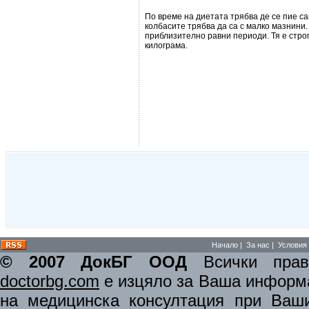
По време на диетата трябва де се пие с
колбасите трябва да са с малко мазнини
приблизително равни периоди. Тя е строг
килограма.
Начало
|
За нас
|
Условия 
© 2007 ДокБГ ООД
Всички права
doctorbg.com
е изцяло за Ваша информа
на медицинска консултация при Ваши