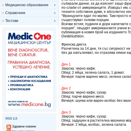
събирали данни, за да изяснят защо фр
Медицинско образование
по-слаби от американците. Изводът им, 
техните собствени думи, е абсолютно не
Справочник
"Французите ядат по-малко. Там просто 
съществуват големи порции.
Тестове
Всички ястия, пудинги и дори напитките 
порции", твърдят американските учени в
публикация в новия брой на изданието T
Diet&Nutrition.
Френска диета
Разчетена за 14 дни, тя със сигурност 
без да напълняват, но отразява някои ха
Ден 1
Закуска: черно кафе.
Обяд: 2 яйца, зелена салата, 1 домат.
Вечеря: парче варено месо, зелена салат
Ден 2
Закуска: черно кафе, сухар.
Обяд: парче варено месо.
Вечеря: шунка или варен колбас без маз
Ден 3
Закуска: черно кафе, сухар.
RSS 2.0
Обяд: задушен в растителна мазнина мор
Вечеря: 2 яйца, колбас, зелена салата.
Здравни новини