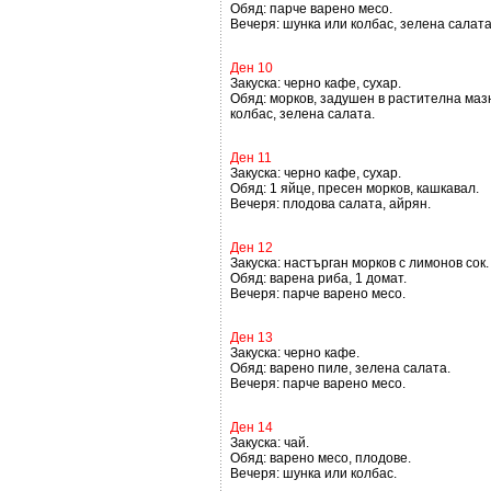
Обяд: парче варено месо.
Вечеря: шунка или колбас, зелена салата
Ден 10
Закуска: черно кафе, сухар.
Обяд: морков, задушен в растителна мазн
колбас, зелена салата.
Ден 11
Закуска: черно кафе, сухар.
Обяд: 1 яйце, пресен морков, кашкавал.
Вечеря: плодова салата, айрян.
Ден 12
Закуска: настърган морков с лимонов сок.
Обяд: варена риба, 1 домат.
Вечеря: парче варено месо.
Ден 13
Закуска: черно кафе.
Обяд: варено пиле, зелена салата.
Вечеря: парче варено месо.
Ден 14
Закуска: чай.
Обяд: варено месо, плодове.
Вечеря: шунка или колбас.