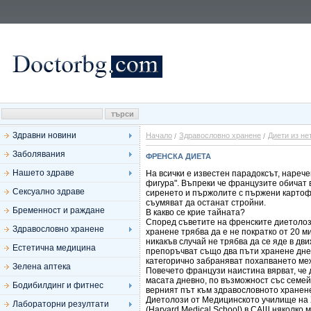
Здравни новини
Начало
Здравословно хранене
Диети из не
Заболявания
ФРЕНСКА ДИЕТА
Нашето здраве
На всички е известен парадоксът, нареч
фигура". Въпреки че французите обичат 
Сексуално здраве
сиренето и пържолите с пържени картоф
съумяват да останат стройни.
Бременност и раждане
В какво се крие тайната?
Според съветите на френските диетолоз
Здравословно хранене
хранене трябва да е не пократко от 20 ми
никакъв случай не трябва да се яде в дви
Естетична медицина
препоръчват също два пъти хранене дне
категорично забраняват похапването меж
Зелена аптека
Повечето французи наистина вярват, че 
масата дневно, по възможност със семей
Бодибилдинг и фитнес
верният път към здравословното хранен
Диетолози от Медицинското училище на
Лабораторни резултати
(Harvard Medical School) в САЩ няколко 