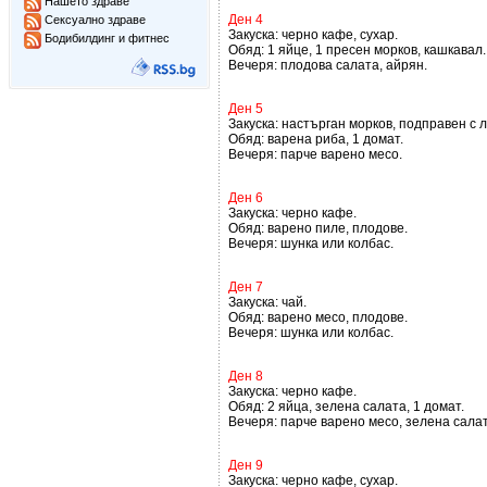
Нашето здраве
Ден 4
Сексуално здраве
Закуска: черно кафе, сухар.
Бодибилдинг и фитнес
Обяд: 1 яйце, 1 пресен морков, кашкавал.
Вечеря: плодова салата, айрян.
Ден 5
Закуска: настърган морков, подправен с 
Обяд: варена риба, 1 домат.
Вечеря: парче варено месо.
Ден 6
Закуска: черно кафе.
Обяд: варено пиле, плодове.
Вечеря: шунка или колбас.
Ден 7
Закуска: чай.
Обяд: варено месо, плодове.
Вечеря: шунка или колбас.
Ден 8
Закуска: черно кафе.
Обяд: 2 яйца, зелена салата, 1 домат.
Вечеря: парче варено месо, зелена салат
Ден 9
Закуска: черно кафе, сухар.