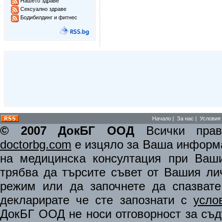
Нашето здраве
Сексуално здраве
Бодибилдинг и фитнес
Начало
|
За нас
|
Условия 
© 2007 ДокБГ ООД
Всички права
doctorbg.com
е изцяло за Ваша информа
на медицинска консултация при Ваши
трябва да търсите съвет от Вашия ли
режим или да започнете да спазват
декларирате че сте запознати с
усло
ДокБГ ООД не носи отговорност за съдъ