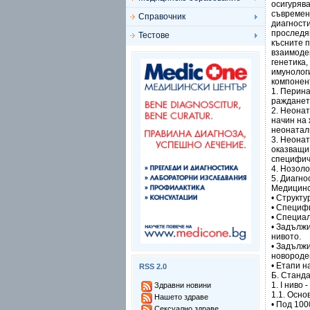
осигуряв
съвремен
Справочник
диагност
проследя
Тестове
късните 
взаимоде
генетика,
имунолог
компонен
1. Перин
ражданет
2. Неона
начин на
неонатал
3. Неонат
оказващи
специфичн
4. Нозоло
5. Диагно
Медицинс
• Структу
• Специф
• Специа
• Задълж
нивото.
• Задълж
новороде
• Етапи 
RSS 2.0
Б. Станд
1. I ниво
Здравни новини
1.1. Осно
Нашето здраве
• Под 10
Сексуално здраве