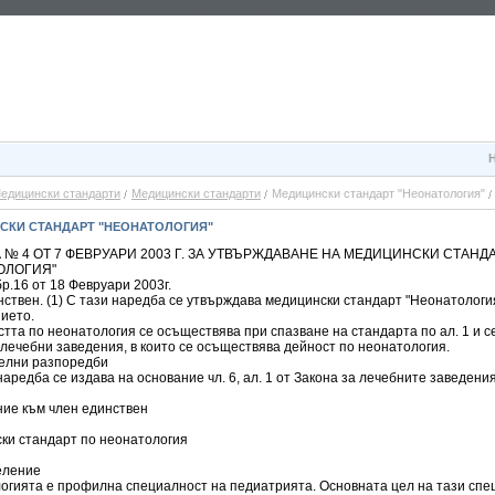
едицински стандарти
Медицински стандарти
Медицински стандарт "Неонатология"
СКИ СТАНДАРТ "НЕОНАТОЛОГИЯ"
 № 4 ОТ 7 ФЕВРУАРИ 2003 Г. ЗА УТВЪРЖДАВАНЕ НА МЕДИЦИНСКИ СТАНД
ОЛОГИЯ"
бр.16 от 18 Февруари 2003г.
ствен. (1) С тази наредба се утвърждава медицински стандарт "Неонатологи
ието.
стта по неонатология се осъществява при спазване на стандарта по ал. 1 и 
 лечебни заведения, в които се осъществява дейност по неонатология.
елни разпоредби
 наредба се издава на основание чл. 6, ал. 1 от Закона за лечебните заведения
ие към член единствен
ки стандарт по неонатология
еление
огията е профилна специалност на педиатрията. Основната цел на тази спе