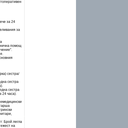
остоперативен
ече за 24
реливания за
та
олнична помощ
чение".
е.
сновния
рка) сестра/
една сестра
).
 една сестра
 24 часа).
 немедицински
старша
трински
нитари,
т: Брой легла
тежест на