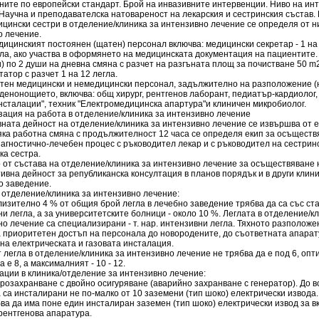
ните по европейски стандарт. Брой на инвазивните интервенции. Ниво на ин
Научна и преподавателска натовареност на лекарския и сестринския състав.
цински сестри в отделение/клиника за интензивно лечение се определя от н
о лечение.
дицинският постоянен (щатен) персонал включва: медицински секретар - 1 на
гла, ако участва в оформянето на медицинската документация на пациентите.
) по 2 души на дневна смяна с разчет на разгъната площ за почистване 50 m2
атор с разчет 1 на 12 легла.
атен медицински и немедицински персонал, задължително на разположение (
 денонощието, включва: общ хирург, рентгенов лаборант, педиатър-кардиолог,
нсталации", техник "Електромедицинска апартура"и клиничен микробиолог.
зация на работа в отделение/клиника за интензивно лечение
вната дейност на отделение/клиника за интензивно лечение се извършва от е
сяка работна смяна с продължителност 12 часа се определя екип за осъществ
агностично-лечебен процес с ръководител лекар и с ръководител на сестринс
ка сестра.
р от състава на отделение/клиника за интензивно лечение за осъществяване 
ивна дейност за републиканска консултация в планов порядък и в други клини
о заведение.
в отделение/клиника за интензивно лечение:
лизително 4 % от общия брой легла в лечебно заведение трябва да са със ста
и легла, а за университетските болници - около 10 %. Леглата в отделение/к
о лечение са специализирани - т. нар. интензивни легла. Тяхното разположе
а приоритетен достъп на персонала до новородените, до съответната апарат
на електрическата и газовата инсталация.
т легла в отделение/клиника за интензивно лечение не трябва да е под 6, оп
а е 8, а максималният - 10 - 12.
ации в клиника/отделение за интензивно лечение:
трозахранване с двойно осигуряване (аварийно захранване с генератор). До в
 са инсталирани не по-малко от 10 заземени (тип шоко) електрически извода.
ва да има поне един инсталиран заземен (тип шоко) електрически извод за в
рентгенова апаратура.