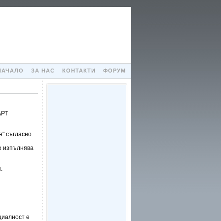
НАЧАЛО
ЗА НАС
КОНТАКТИ
ФОРУМ
АРТ
я" съгласно
се изпълнява
.
циалност е