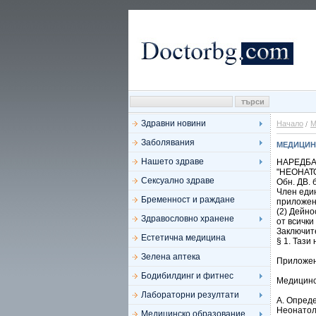
Здравни новини
Начало
М
Заболявания
МЕДИЦИН
Нашето здраве
НАРЕДБА
"НЕОНАТ
Сексуално здраве
Обн. ДВ. 
Член един
Бременност и раждане
приложен
(2) Дейно
Здравословно хранене
от всички
Заключит
Естетична медицина
§ 1. Тази
Зелена аптека
Приложен
Бодибилдинг и фитнес
Медицинс
Лабораторни резултати
А. Опред
Неонатол
Медицинско образование