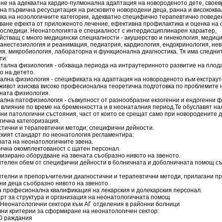
ане на адекватна кардио-пулмонална адаптация на новороденото дете, свое
на първична ресусцитация на рисковите новородени деца, ранна и високок
ика на нозологичните категории, адекватно специфично терапевтично поведе
ване ефекта от приложеното лечение, ефективна профилактика и оценка на 
последици. Неонатологията е специалност с интердисциплинарен характер,
йстващ с много медицински специалности - акушерство и гинекология, медиц
 анестезиология и реанимация, педиатрия, кардиология, ендокринология, нев
ия, микробиология, лабораторна и функционална диагностика. Тя има следни
ти:
атална физиология - обхваща периода на интраутеринното развитие на плод
о на детето.
тална физиология - спецификата на адаптация на новороденото към екстрау
 живот изисква високо професионална теоретична подготовка по проблемите 
ната физиология.
ална патофизиология - съвкупност от разнообразни екзогенни и ендогенни ф
 влияние по време на бременността и в неонаталния период.Те обуславят на
и патологични състояния, част от които се срещат само при новородените д
гична категоризация.
стични и терапевтични методи; специфични дейности.
кият стандарт по неонатология регламентира:
рата на неонатологичните звена.
ична окомплектованост с щатен персонал.
лизирано оборудване на звената съобразно нивото на звеното.
ителен обем от специфични дейности в болничната и доболничната помощ с
ителни и препоръчителни диагностични и терапевтични методи, прилагани п
ни деца съобразно нивото на звеното.
на професионална квалификация на лекарския и долекарския персонал.
арт за структура и организация на неонатологичната помощ
 - Неонатологични сектори към АГ отделения в районни болници
вни критерии за сформиране на неонатологичен сектор:
00 раждания