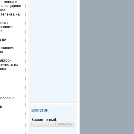
временна и
валифицирана
ние,
степента на
инска
рология,
те
а до
теринния
на
актори,
личието на
еца.
ъобразно
ри
БЮЛЕТИН
Вашият e-mail: