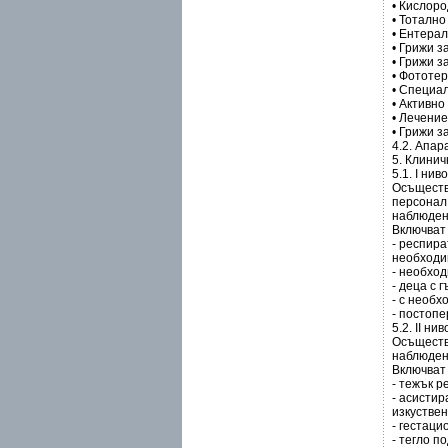
• Кислор
• Тоталн
• Ентерал
• Грижи з
• Грижи з
• Фототе
• Специа
• Активн
• Лечение
• Грижи 
4.2. Апар
5. Клинич
5.1. I ни
Осъществ
персонал,
наблюдени
Включват 
- респира
необходи
- необхо
- деца с 
- с необх
- постопе
5.2. II н
Осъществ
наблюдени
Включват 
- тежък р
- асистир
изкустве
- гестаци
- тегло п