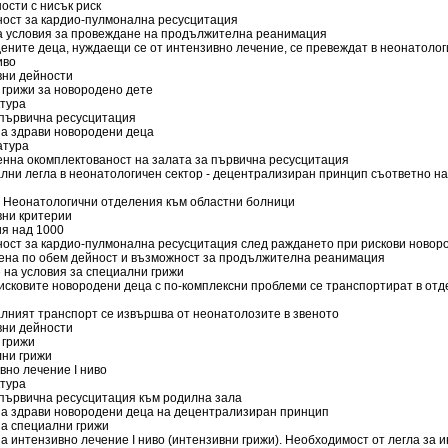
ости с нисък риск
ност за кардио-пулмонална ресусцитация
на условия за провеждане на продължителна реанимация
ените деца, нуждаещи се от интензивно лечение, се превеждат в неонатолог
ниво
вни дейности
 грижи за новородено дете
ктура
 първична ресусцитация
за здрави новородени деца
атура
енна окомплектованост на залата за първична ресусцитация
ални легла в неонатологичен сектор - децентрализиран принцип съответно н
о - Неонатологични отделения към областни болници
вни критерии
ия над 1000
ност за кардио-пулмонална ресусцитация след раждането при рискови новор
чена по обем дейност и възможност за продължителна реанимация
 на условия за специални грижи
исковите новородени деца с по-комплексни проблеми се транспортират в отде
алният транспорт се извършва от неонатолозите в звеното
вни дейности
 грижи
лни грижи
вно лечение I ниво
ктура
 първична ресусцитация към родилна зала
 за здрави новородени деца на децентрализиран принцип
за специални грижи
за интензивно лечение I ниво (интензивни грижи). Необходимост от легла за 