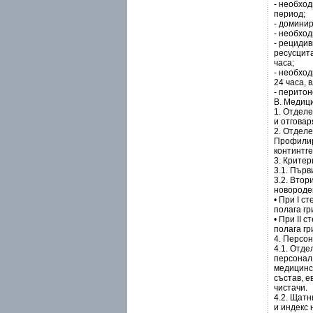
- необхо
период;
- домини
- необход
- рецидив
ресусцит
часа;
- необход
24 часа, 
- перито
В. Медиц
1. Отдел
и отговар
2. Отделе
Профилир
континтге
3. Критер
3.1. Първ
3.2. Втор
новороде
• При I с
полага гр
• При II 
полага гр
4. Персо
4.1. Отде
персонал,
медицинск
състав, е
чистачи.
4.2. Щатн
и индекс 