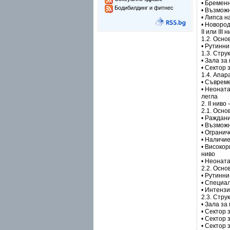
• Бременн
Бодибилдинг и фитнес
• Възмож
• Липса 
• Новород
II или III 
1.2. Осно
• Рутинни
1.3. Стру
• Зала за
• Сектор 
1.4. Апар
• Съврем
• Неонат
легла
2. II нив
2.1. Осно
• Раждан
• Възмож
• Ограни
• Наличие
• Високор
ниво
• Неонат
2.2. Осно
• Рутинни
• Специа
• Интензи
2.3. Стру
• Зала за
• Сектор
• Сектор 
• Сектор 