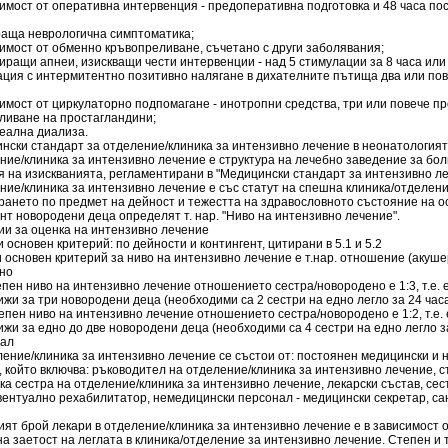
димост от оперативна интервенция - предоперативна подготовка и 48 часа п
раща неврологична симптоматика;
имост от обменно кръвопреливане, съчетано с други заболявания;
иращи апнеи, изискващи чести интервенции - над 5 стимулации за 8 часа или
ация с интермитентно позитивно налягане в дихателните пътища два или пов
имост от циркулаторно подпомагане - инотропни средства, три или повече п
вливане на простагландини;
неална диализа.
ински стандарт за отделение/клиника за интензивно лечение в неонатология
ение/клиника за интензивно лечение е структура на лечебно заведение за б
я на изискванията, регламентирани в "Медицински стандарт за интензивно ле
ние/клиника за интензивно лечение е със статут на спешна клиника/отделени
ането по предмет на дейност и тежестта на здравословното състояние на о
нт новородени деца определят т. нар. "Ниво на интензивно лечение".
ии за оценка на интензивно лечение
и основен критерий: по дейности и контингент, цитирани в 5.1 и 5.2
и основен критерий за ниво на интензивно лечение е т.нар. отношение (акуше
но
тепен ниво на интензивно лечение отношението сестра/новородено е 1:3, т.е. 
ижи за три новородени деца (необходими са 2 сестри на едно легло за 24 часа
степен ниво на интензивно лечение отношението сестра/новородено е 1:2, т.е.
ижи за едно до две новородени деца (необходими са 4 сестри на едно легло за
нал
ление/клиника за интензивно лечение се състои от: постоянен медицински и
 който включва: ръководител на отделение/клиника за интензивно лечение, 
а сестра на отделение/клиника за интензивно лечение, лекарски състав, сес
вентуално рехабилитатор, немедицински персонал - медицински секретар, са
ият брой лекари в отделение/клиника за интензивно лечение е в зависимост о
на заетост на леглата в клиника/отделение за интензивно лечение. Степен и 