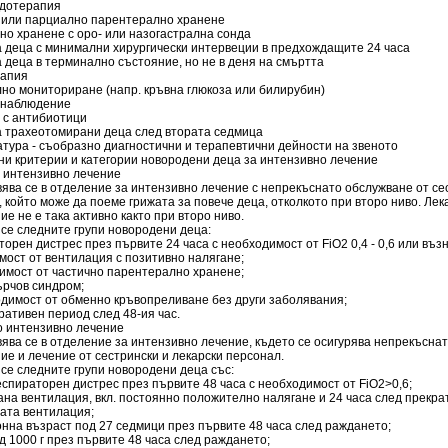
одотерапия
о или парциално парентерално хранене
но хранене с оро- или назогастрална сонда
а деца с минимални хирургически интервеции в предхождащите 24 часа
а деца в терминално състояние, но не в деня на смъртта
рапия
лно мониториране (напр. кръвна глюкоза или билирубин)
о наблюдение
 с антибиотици
за трахеотомирани деца след втората седмица
атура - съобразно диагностични и терапевтични дейности на звеното
ни критерии и категории новородени деца за интензивно лечение
во интензивно лечение
ява се в отделение за интензивно лечение с непрекъснато обслужване от се
 който може да поеме грижата за повече деца, отколкото при второ ниво. Лек
е не е така активно както при второ ниво.
се следните групи новородени деца:
торен дистрес през първите 24 часа с необходимост от FiO2 0,4 - 0,6 или въз
мост от вентилация с позитивно налягане;
димост от частично парентерално хранене;
гърчов синдром;
одимост от обменно кръвопреливане без други заболявания;
ративен период след 48-ия час.
иво интензивно лечение
ява се в отделение за интензивно лечение, където се осигурява непрекъсна
е и лечение от сестрински и лекарски персонал.
се следните групи новородени деца със:
еспираторен дистрес през първите 48 часа с необходимост от FiO2>0,6;
ана вентилация, вкл. постоянно положително налягане и 24 часа след прекра
ната вентилация;
онна възраст под 27 седмици през първите 48 часа след раждането;
од 1000 г през първите 48 часа след раждането;