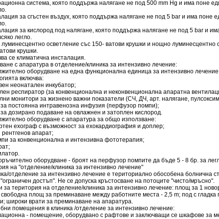
рационна система, която поддържа налягане не под 500 mm Hg и има поне ед
ло.
алация за сгъстен въздух, която поддържа налягане не под 5 bar и има поне е
ло.
алация за кислород под налягане, която поддържа налягане не под 5 bar и им
всяко легло.
о луминесцентно осветление със 150- ватови крушки и нощно луминесцентно 
ватови крушки.
ва се климатична инсталация.
ване с апаратура в отделение/клиника за интензивно лечение:
ължително оборудване на една функционална единица за интензивно лечение
огията включва:
вен неонатален инкубатор;
ален респиратор (за конвенционална и неконвенционална апаратна вентилац
лни монитори за жизнено важни показатели (СЧ, ДЧ, арт. налягане, пулсоксим
и за постоянна интравенозна инфузия (перфузор помпи);
 за дозирано подаване на овлажнен и затоплен кислород.
ължително оборудване с апаратура за общо използване:
ртен ехограф с възможност за ехокардиография и доплер;
 рентгенов апарат;
мпи за конвенционална и интензивна фототерапия;
рат;
илатор.
оръчително оборудване - броят на перфузор помпите да бъде 5 - 8 бр. за легл
рия на "отделение/клиника за интензивно лечение"
ика/отделение за интензивно лечение е териториално обособена болнична ст
"ограничен достъп". Не се допуска кръстосване на потоците "чисто/мръсно".
и за територия на отделение/клиника за интензивно лечение: площ за 1 ново
 свободна площ за преминаване между работните места - 2,5 m; под с гладка 
и; широки врати за преминаване на апаратура.
ебни помещения в клиника /отделение за интензивно лечение:
лационна - помещение, оборудвано с рафтове и заключващи се шкафове за м