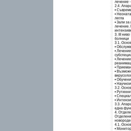
лечение -
2.4. Апар
• Съврем
• Неоната
легла
• Зали за
лечение.
интензив
3. III ни
болници
3.1. Осн
• Обслуж
• Лечение
субспеци
• Лечение
реанима
• Приеман
• Възмож
вирусоло
• Обучен
• Научно
3.2. Осно
• Рутинни
• Специа
• Интензи
3.3. Апа
една фун
4. Отдел
Отделения
новороде
4.1. Осно
• Монито