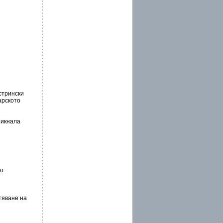
стрински
арското
никнала
то
тяване на