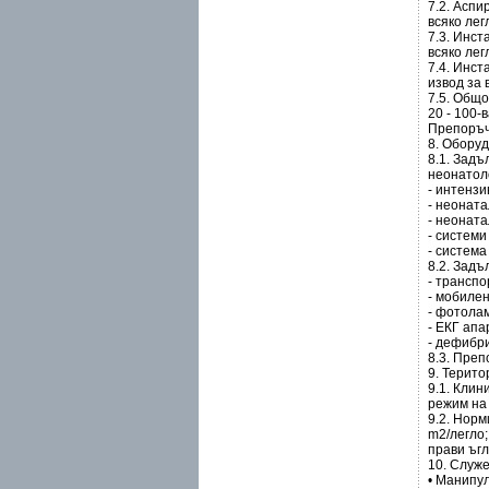
7.2. Аспи
всяко лег
7.3. Инст
всяко лег
7.4. Инст
извод за 
7.5. Общ
20 - 100-
Препоръч
8. Оборуд
8.1. Зад
неонатол
- интензи
- неонат
- неоната
- систем
- система
8.2. Зад
- транспо
- мобилен
- фотола
- ЕКГ апа
- дефибр
8.3. Преп
9. Терито
9.1. Клин
режим на 
9.2. Норм
m2/легло;
прави ъгл
10. Служ
• Манипу