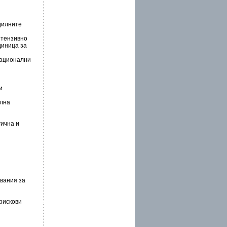
дилните
нтензивно
диница за
 национални
и
елна
гична и
квания за
рискови