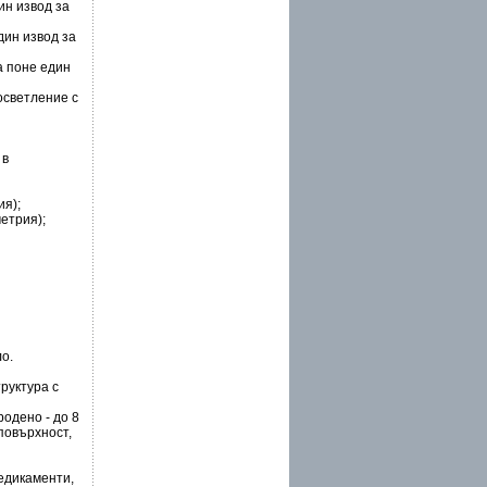
ин извод за
дин извод за
а поне един
осветление с
 в
ия);
етрия);
о.
руктура с
родено - до 8
повърхност,
едикаменти,