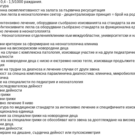
 0,4 - 1,5/1000 раждания.
атура
енна окомплектованост на залата за първична ресусцитация
лни легла в неонатологичен сектор - децентрализиран принцип = брой на ро
 интензивно лечение, оборудвани съобразно изискванията на стандарта за и
 Интензивните легла са оборудвани съобразно стандарта за функционална е
но лечение в неонатологията
во - Неонатологични отделения/клиники към междуобластни, университетски и
овни критерии за сформиране на неонатологична клиника
ване на високорискови новородени деца
 на случаи с комплексна патология, изискващи участие и на други педиатричн
алности
 на новородени деца с ниско и екстремно ниско тегло, изискващи продължит
ция
е на трудни за диагноза и лечение случаи от други звена
ност за спешна комплексна параклинична диагностика: клинична, микробиоло
гична
ие на специалисти по педиатрия и неонатология
изследователска дейност
вни дейности
 грижи
лни грижи
вно лечение II ниво
ратура по медицински стандарти за интензивно лечение и специфичните изис
кционална единица
ения за специални грижи на новородени деца
та за специални грижи се обособяват като звена за доотглеждане на високо
ни деца.
вни дейности:
риране на дишане, сърдечна дейност или пулсоксиметрия