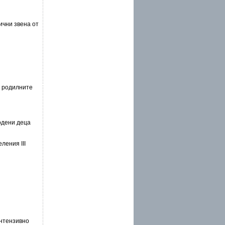
ични звена от
а родилните
одени деца
ления III
интензивно