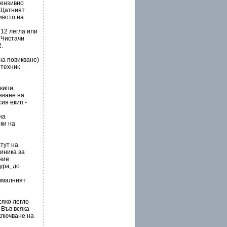
тензивно
 Щатният
ивото на
 12 легла или
 Чистачи
.
на повикване)
 техник
кипи.
яване на
ия екип -
на
ки на
тут на
линика за
ние
ура, до
тималният
сяко легло
 Във всяка
ключване на