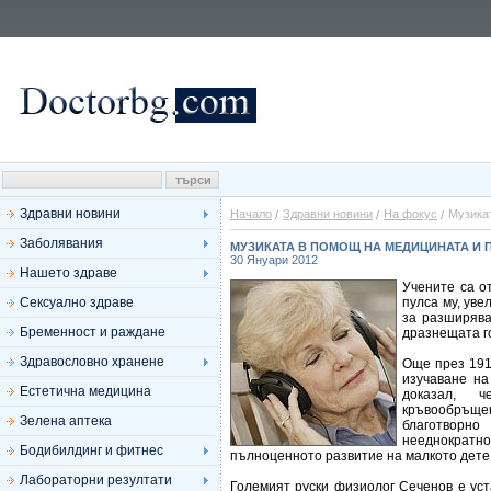
Здравни новини
Начало
Здравни новини
На фокус
Музика
Заболявания
МУЗИКАТА В ПОМОЩ НА МЕДИЦИНАТА И
30 Януари 2012
Нашето здраве
Учените са о
Сексуално здраве
пулса му, ув
за разширява
Бременност и раждане
дразнещата го
Здравословно хранене
Още през 191
изучаване на
Естетична медицина
доказал, 
кръвообръщ
Зелена аптека
благотворно
нееднократно
Бодибилдинг и фитнес
пълноценното развитие на малкото дете
Лабораторни резултати
Големият руски физиолог Сеченов е ус