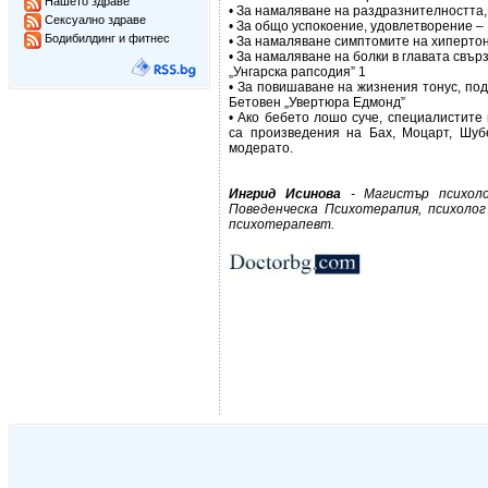
Нашето здраве
• За намаляване на раздразнителността,
Сексуално здраве
• За общо успокоение, удовлетворение –
Бодибилдинг и фитнес
• За намаляване симптомите на хипертони
• За намаляване на болки в главата свъ
„Унгарска рапсодия” 1
• За повишаване на жизнения тонус, под
Бетовен „Увертюра Едмонд”
• Ако бебето лошо суче, специалистите
са произведения на Бах, Моцарт, Шубе
модерато.
Ингрид Исинова
- Магистър психоло
Поведенческа Психотерапия, психоло
психотерапевт.