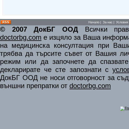
Начало
|
За нас
|
Условия 
© 2007 ДокБГ ООД
Всички права
doctorbg.com
е изцяло за Ваша информа
на медицинска консултация при Ваши
трябва да търсите съвет от Вашия ли
режим или да започнете да спазват
декларирате че сте запознати с
усло
ДокБГ ООД не носи отговорност за съдъ
външни препратки от
doctorbg.com