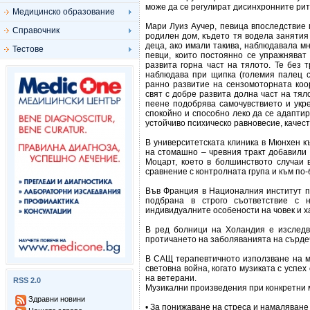
може да се регулират дисинхронните ритм
Медицинско образование
Мари Луиз Аучер, певица впоследствие
Справочник
родилен дом, където тя водела занятия
деца, ако имали такива, наблюдавала 
Тестове
певци, които постоянно се упражняват
развита горна част на тялото. Те без 
наблюдава при щипка (големия палец с
ранно развитие на сензомоторната коо
свят с добре развита долна част на тял
пеене подобрява самочувствието и укр
спокойно и способно леко да се адаптир
устойчиво психическо равновесие, качест
В университетската клиника в Мюнхен 
на стомашно – чревния тракт добавили
Моцарт, което в болшинството случаи 
сравнение с контролната група и към по-
Във Франция в Националния институт по
подбрана в строго съответствие с н
индивидуалните особености на човек и х
В ред болници на Холандия е изследв
протичането на заболяванията на сърде
В САЩ терапевтичното използване на м
световна война, когато музиката с успе
на ветерани.
RSS 2.0
Музикални произведения при конкретни 
Здравни новини
• За понижаване на стреса и намаляване 