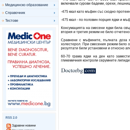
включвали сурови бадеми, орехи, лешниц
Медицинско образование
-475 ккал като мъфин със сходно проте
Справочник
-475 ккал - по половин порция ядки и мъ
Тестове
Консумацията на смесени ядки била свъ
втория и третия режим не било отчетено
Сравнени с мъфините, пълната доза я
холестерол. При смесения режим било 
резултати били установени и относно а
60-70 грама ядки на ден като замест
гликемичния контроли серумните липиди 
RSS 2.0
Здравни новини