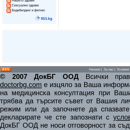
Нашето здраве
Сексуално здраве
Бодибилдинг и фитнес
Начало
|
За нас
|
Условия 
© 2007 ДокБГ ООД
Всички права
doctorbg.com
е изцяло за Ваша информа
на медицинска консултация при Ваши
трябва да търсите съвет от Вашия ли
режим или да започнете да спазват
декларирате че сте запознати с
усло
ДокБГ ООД не носи отговорност за съдъ