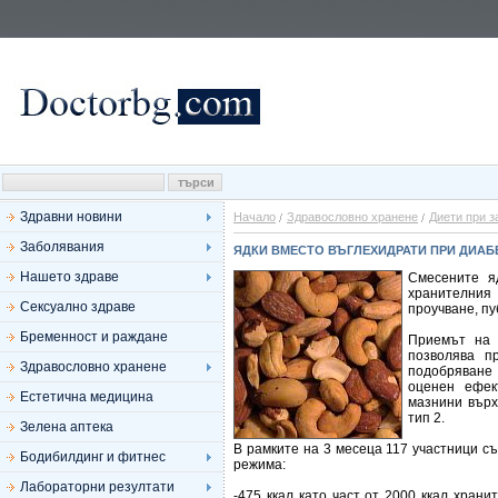
Здравни новини
Начало
Здравословно хранене
Диети при 
Заболявания
ЯДКИ ВМЕСТО ВЪГЛЕХИДРАТИ ПРИ ДИАБ
Нашето здраве
Смесените я
хранителния 
Сексуално здраве
проучване, пу
Бременност и раждане
Приемът на 
позволява п
Здравословно хранене
подобряване
оценен ефек
Естетична медицина
мазнини върх
тип 2.
Зелена аптека
В рамките на 3 месеца 117 участници с
Бодибилдинг и фитнес
режима:
Лабораторни резултати
-475 ккал като част от 2000 ккал храни