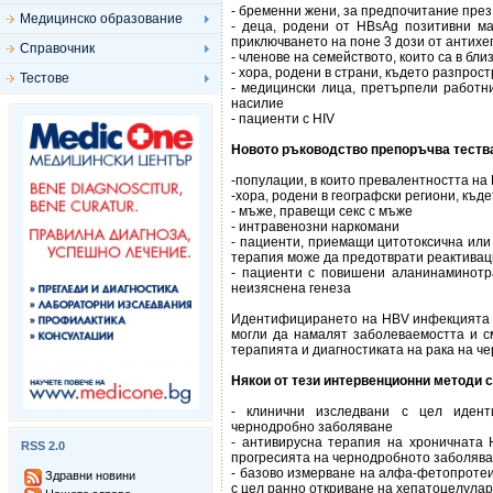
- бременни жени, за предпочитание пре
Медицинско образование
- деца, родени от HBsAg позитивни ма
приключването на поне 3 дози от антихе
Справочник
- членове на семейството, които са в бл
- хора, родени в страни, където разпрос
Тестове
- медицински лица, претърпели работни
насилие
- пациенти с HIV
Новото ръководство препоръчва тества
-популации, в които превалентността на
-хора, родени в географски региони, къ
- мъже, правещи секс с мъже
- интравенозни наркомани
- пациенти, приемащи цитотоксична ил
терапия може да предотврати реактивац
- пациенти с повишени аланинаминотр
неизяснена генеза
Идентифицирането на HBV инфекцията п
могли да намалят заболеваемостта и с
терапията и диагностиката на рака на че
Някои от тези интервенционни методи с
- клинични изследвани с цел идент
чернодробно заболяване
- антивирусна терапия на хроничната 
RSS 2.0
прогресията на чернодробното заболяв
- базово измерване на алфа-фетопротеи
Здравни новини
с цел ранно откриване на хепатоцелула