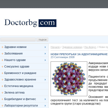
Здравни новини
Начало
Здравни новини
На фокус
Нови п
Заболявания
НОВИ ПРЕПОРЪКИ ЗА ИДЕНТИФИЦИРАНЕ 
23 Септември 2008
Нашето здраве
Американския
Сексуално здраве
издаде нови 
вирусен хепат
Бременност и раждане
Пациентите с
Здравословно хранене
продължение н
да предадат
Естетична медицина
позволява ва
предотвратяв
Зелена аптека
Основният м
Бодибилдинг и фитнес
серологичният тест за наличието на по
следните групи (старо ръководство)
Лабораторни резултати