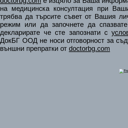
doctorbg.com
е изцяло за Ваша информа
на медицинска консултация при Ваши
трябва да търсите съвет от Вашия ли
режим или да започнете да спазват
декларирате че сте запознати с
усло
ДокБГ ООД не носи отговорност за съдъ
външни препратки от
doctorbg.com