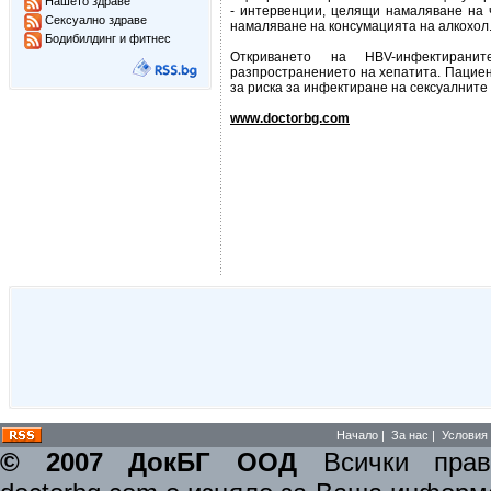
Нашето здраве
- интервенции, целящи намаляване на 
Сексуално здраве
намаляване на консумацията на алкохол
Бодибилдинг и фитнес
Откриването на HBV-инфектирани
разпространението на хепатита. Пацие
за риска за инфектиране на сексуалните
www.doctorbg.com
Начало
|
За нас
|
Условия 
© 2007 ДокБГ ООД
Всички права