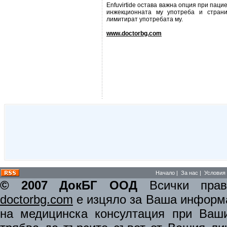
Enfuvirtide остава важна опция при пац
инжекционната му употреба и страни
лимитират употребата му.
www.doctorbg.com
Начало
|
За нас
|
Условия 
© 2007 ДокБГ ООД
Всички права
doctorbg.com
е изцяло за Ваша информа
на медицинска консултация при Ваши