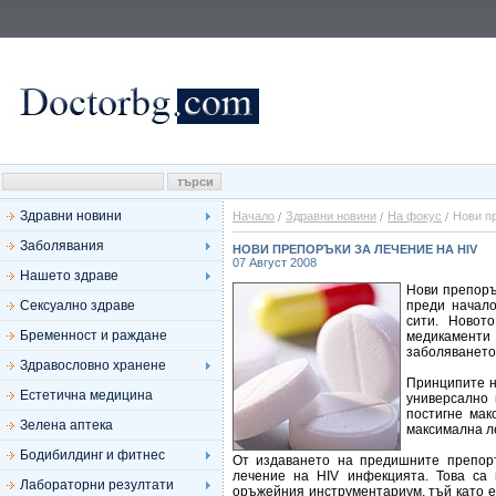
Здравни новини
Начало
Здравни новини
На фокус
Нови пр
Заболявания
НОВИ ПРЕПОРЪКИ ЗА ЛЕЧЕНИЕ НА HIV
07 Август 2008
Нашето здраве
Нови препоръ
Сексуално здраве
преди начал
сити. Новот
Бременност и раждане
медикаменти
заболяването
Здравословно хранене
Принципите н
Естетична медицина
универсално 
постигне мак
Зелена аптека
максимална л
Бодибилдинг и фитнес
От издаването на предишните препоръ
лечение на HIV инфекцията. Това са 
Лабораторни резултати
оръжейния инструментариум, тъй като е