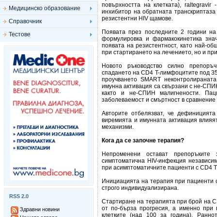
повърхността на клетката), raltegravir
Медицинско образование
инхибитор на обратната транскриптаза
резистентни HIV щамове.
Справочник
Появата през последните 2 години на
Тестове
формулировка и фармакокинетика зна
появата на резистентност, като най-о
при стартирането на лечението, но и пр
Новото ръководство силно препоръч
спадането на CD4 T-лимфоцитите под 35
проучването SMART неконтролираната 
имунна активация са свързани с не-СПИ
както и не-СПИН малигнености. Пац
заболеваемост и смъртност в сравнение 
Авторите отбелязват, че дефиницията
виремията и имунната активация влияя
механизми.
Кога да се започне терапия?
Непроменени остават препоръките
симптоматична HIV-инфекция независим
при асимптоматичните пациенти с CD4 Т
Инициацията на терапия при пациенти с
строго индивидуализирана.
RSS 2.0
Стартиране на терапията при брой на CD
от по-бърза прогресия, а именно при 
Здравни новини
клетките (над 100 за година). Ранн