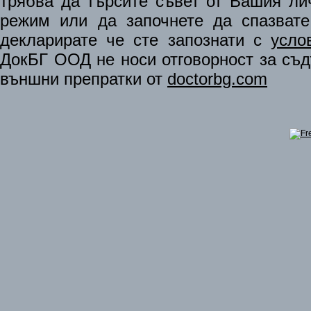
трябва да търсите съвет от Вашия ли
режим или да започнете да спазват
декларирате че сте запознати с
усло
ДокБГ ООД не носи отговорност за съдъ
външни препратки от
doctorbg.com