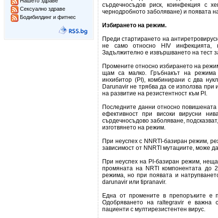
Нашето здраве
сърдечносъдов риск, коинфекция с х
Сексуално здраве
чернодробното заболяване) и появата н
Бодибилдинг и фитнес
Избирането на режим.
Преди стартирането на антиретровирусн
не само относно HIV инфекцията, 
Задължително е извършването на тест з
Промените относно избирането на режи
щам са малко. Гръбнакът на режима 
инхибитор (PI), комбинирани с два нук
Darunavir не трябва да се използва при 
на развитие на резистентност към PI.
Последните данни относно повишената ч
ефективност при високи вирусни нив
сърдечносъдово заболяване, подсказват,
изготвянето на режим.
При неуспех с NNRTI-базиран режим, режи
зависимост от NNRTI мутациите, може да с
При неуспех на PI-базиран режим, нещат
промяната на NRTI компонентата до 2
режима, но при появата и натрупванет
darunavir или tipranavir.
Една от промените в препоръките е п
Одобряването на raltegravir e важна 
пациенти с мултирезистентен вирус.