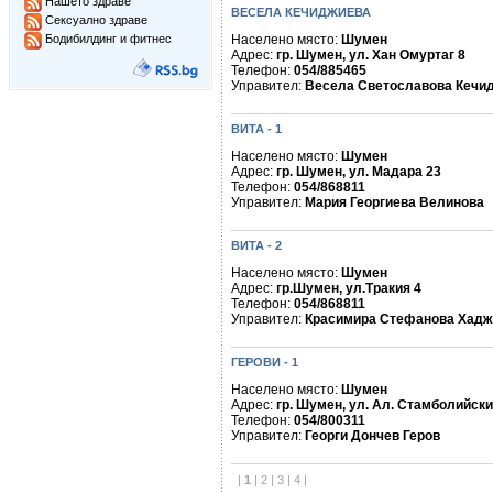
Нашето здраве
ВЕСЕЛА КЕЧИДЖИЕВА
Сексуално здраве
Бодибилдинг и фитнес
Населено място:
Шумен
Адрес:
гр. Шумен, ул. Хан Омуртаг 8
Телефон:
054/885465
Управител:
Весела Светославова Кечи
ВИТА - 1
Населено място:
Шумен
Адрес:
гр. Шумен, ул. Мадара 23
Телефон:
054/868811
Управител:
Мария Георгиева Велинова
ВИТА - 2
Населено място:
Шумен
Адрес:
гр.Шумен, ул.Тракия 4
Телефон:
054/868811
Управител:
Красимира Стефанова Хадж
ГЕРОВИ - 1
Населено място:
Шумен
Адрес:
гр. Шумен, ул. Ал. Стамболийски
Телефон:
054/800311
Управител:
Георги Дончев Геров
|
1
|
2
|
3
|
4
|