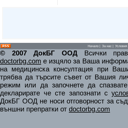
Начало
|
За нас
|
Условия 
© 2007 ДокБГ ООД
Всички права
doctorbg.com
е изцяло за Ваша информа
на медицинска консултация при Ваши
трябва да търсите съвет от Вашия ли
режим или да започнете да спазват
декларирате че сте запознати с
усло
ДокБГ ООД не носи отговорност за съдъ
външни препратки от
doctorbg.com