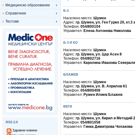
Медицинско образование
Б-2
Справочник
Населено място:
Шумен
Тестове
Адрес:
гр. Шумен, ул. Ген Гурко 20, ет.3 
Телефон:
054/800104
Управител:
Елена Антонова Николова
Б-3 И КО
Населено място:
Шумен
Адрес:
гр. Шумен, ул. Цар Асен 8
Телефон:
054/802716
Управител:
Каролина Иванова Секерал
БЛАЖЕВ
Населено място:
Шумен
Адрес:
гр. Шумен, ул. В. Априлов 61
Телефон:
054/800408
Управител:
Румен Илиев Блажев
ВЕГИ
Населено място:
Шумен
Адрес:
гр. Шумен, ул. Кирил и Методий 
RSS 2.0
Телефон:
054/801058
Управител:
Гинка Димитрова Чолакова
Здравни новини