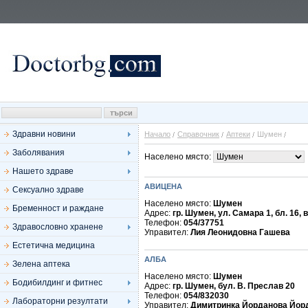
Здравни новини
Начало
Справочник
Аптеки
Шумен
Заболявания
Населено място:
Нашето здраве
АВИЦЕНА
Сексуално здраве
Населено място:
Шумен
Бременност и раждане
Адрес:
гр. Шумен, ул. Самара 1, бл. 16, вх
Телефон:
054/37751
Здравословно хранене
Управител:
Лия Леонидовна Гашева
Естетична медицина
АЛБА
Зелена аптека
Населено място:
Шумен
Бодибилдинг и фитнес
Адрес:
гр. Шумен, бул. В. Преслав 20
Телефон:
054/832030
Лабораторни резултати
Управител:
Димитринка Йорданова Йор