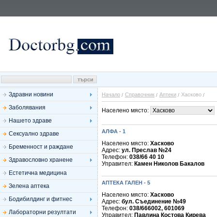
Здравни новини
Начало
Справочник
Аптеки
Хасково
Заболявания
Населено място:
Нашето здраве
АЛФА - 1
Сексуално здраве
Населено място:
Хасково
Бременност и раждане
Адрес:
ул. Преслав №24
Телефон:
038/66 40 10
Здравословно хранене
Управител:
Камен Николов Бакалов
Естетична медицина
АПТЕКА ГАЛЕН - 5
Зелена аптека
Населено място:
Хасково
Бодибилдинг и фитнес
Адрес:
бул. Съединение №49
Телефон:
038/666002, 601069
Лабораторни резултати
Управител:
Павлина Костова Кирева