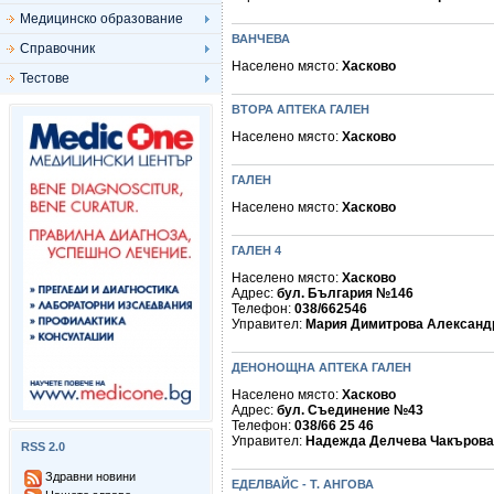
Медицинско образование
ВАНЧЕВА
Справочник
Населено място:
Хасково
Тестове
ВТОРА АПТЕКА ГАЛЕН
Населено място:
Хасково
ГАЛЕН
Населено място:
Хасково
ГАЛЕН 4
Населено място:
Хасково
Адрес:
бул. България №146
Телефон:
038/662546
Управител:
Мария Димитрова Александ
ДЕНОНОЩНА АПТЕКА ГАЛЕН
Населено място:
Хасково
Адрес:
бул. Съединение №43
Телефон:
038/66 25 46
Управител:
Надежда Делчева Чакърова
RSS 2.0
Здравни новини
ЕДЕЛВАЙС - Т. АНГОВА