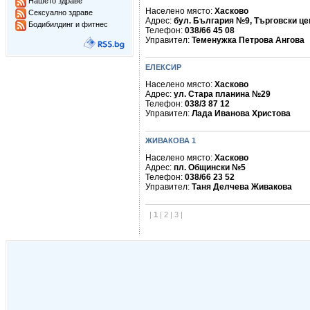
Нашето здраве
Населено място:
Хасково
Сексуално здраве
Адрес:
бул. България №9, Търговски це
Бодибилдинг и фитнес
Телефон:
038/66 45 08
Управител:
Теменужка Петрова Ангова
ЕЛЕКСИР
Населено място:
Хасково
Адрес:
ул. Стара планина №29
Телефон:
038/3 87 12
Управител:
Лада Иванова Христова
ЖИВАКОВА 1
Населено място:
Хасково
Адрес:
пл. Общински №5
Телефон:
038/66 23 52
Управител:
Таня Делчева Живакова
|
1
|
2
|
3
|