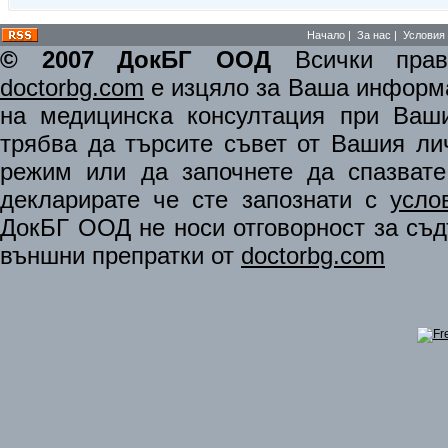
Начало
|
За нас
|
Условия 
© 2007 ДокБГ ООД
Всички права
doctorbg.com
е изцяло за Ваша информа
на медицинска консултация при Ваши
трябва да търсите съвет от Вашия ли
режим или да започнете да спазват
декларирате че сте запознати с
усло
ДокБГ ООД не носи отговорност за съдъ
външни препратки от
doctorbg.com