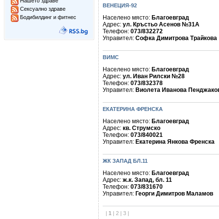
Нашето здраве
ВЕНЕЦИЯ-92
Сексуално здраве
Бодибилдинг и фитнес
Населено място:
Благоевград
Адрес:
ул. Кръстьо Асенов №31А
Телефон:
073/832272
Управител:
Софка Димитрова Трайкова
ВИМС
Населено място:
Благоевград
Адрес:
ул. Иван Рилски №28
Телефон:
073/832378
Управител:
Виолета Иванова Пенджако
ЕКАТЕРИНА ФРЕНСКА
Населено място:
Благоевград
Адрес:
кв. Струмско
Телефон:
073/840021
Управител:
Екатерина Янкова Френска
ЖК ЗАПАД БЛ.11
Населено място:
Благоевград
Адрес:
ж.к. Запад, бл. 11
Телефон:
073/831670
Управител:
Георги Димитров Маламов
|
1
|
2
|
3
|