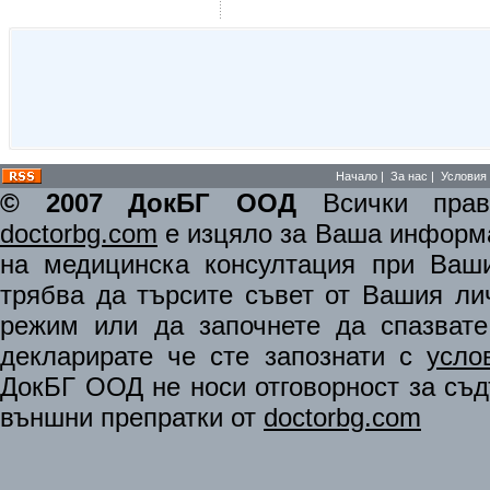
Начало
|
За нас
|
Условия 
© 2007 ДокБГ ООД
Всички права
doctorbg.com
е изцяло за Ваша информа
на медицинска консултация при Ваши
трябва да търсите съвет от Вашия ли
режим или да започнете да спазват
декларирате че сте запознати с
усло
ДокБГ ООД не носи отговорност за съдъ
външни препратки от
doctorbg.com