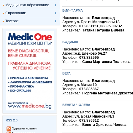
Медицинско образование
БИЛ-ФАРМА
Справочник
Населено място:
Благоевград
Тестове
Адрес:
ул. Братя Миладинови 18
Телефон:
073/831151, 0889/200732
Управител:
Татяна Петрова Билева
БОДИМАР
Населено място:
Благоевград
Адрес:
ж.к. Еленово бл.27
Телефон:
073/832595
Управител:
Саша Мартинова Тюлекова
ВЕГА
Населено място:
Благоевград
Адрес:
ул. Мизия 10
Телефон:
073/885867
Управител:
Гюргена Методиева Джосто
ВЕНЕТА ЧОЛЕВА
Населено място:
Благоевград
Адрес:
ул. Братя Иванови №3
RSS 2.0
Телефон:
073/886612
Управител:
Венета Христова Чолева
Здравни новини