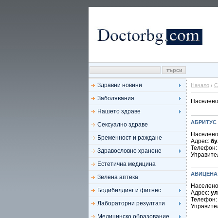
Здравни новини
Начало
С
Заболявания
Населено
Нашето здраве
АБРИТУС
Сексуално здраве
Населено
Бременност и раждане
Адрес:
бу
Телефон
Здравословно хранене
Управите
Естетична медицина
АВИЦЕНА
Зелена аптека
Населено
Бодибилдинг и фитнес
Адрес:
ул
Телефон
Лабораторни резултати
Управите
Медицинско образование