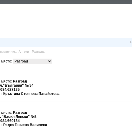
правочник
Аптеки
Разград
 място:
 място:
Разград
л."България" № 34
:
084/627135
л:
Кръстина Стоянова Панайотова
 място:
Разград
. "Васил Левски" №2
:
084/660184
л:
Радка Генчева Василева