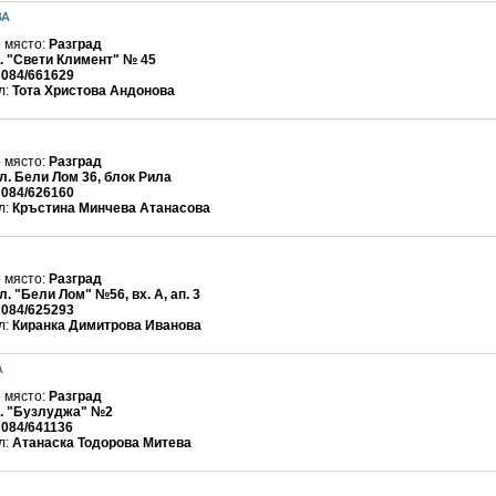
ВА
 място:
Разград
. "Свети Климент" № 45
:
084/661629
л:
Тота Христова Андонова
 място:
Разград
л. Бели Лом 36, блок Рила
:
084/626160
л:
Кръстина Минчева Атанасова
 място:
Разград
л. "Бели Лом" №56, вх. А, ап. 3
:
084/625293
л:
Киранка Димитрова Иванова
А
 място:
Разград
. "Бузлуджа" №2
:
084/641136
л:
Атанаска Тодорова Митева