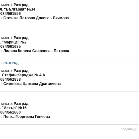
 място:
Разград
л. "България" №34
:
084/661556
л:
Стоянка Петрова Донева - Якимова
 място:
Разград
. "Марица" №2
:
084/661685
л:
Лиляна Колева Славчева - Петрова
- РАЗГРАД
 място:
Разград
. Стефан Караджа № 4 А
:
084/662838
л:
Симеонка Цанкова Драганчева
 място:
Разград
. "Искър" №16
:
084/661680
л:
Пенка Георгиева Генчева
следваща ›