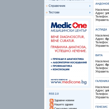
АНДОНО
Справочник
Населено
Тестове
Адрес:
ул
Телефон
Управите
АСПИДА
Населено
Адрес:
бу
Телефон
Управите
ВИТА
Населено
Адрес:
бу
Телефон
Управите
ГАЛЕНИК
Населено
Адрес:
ул
RSS 2.0
Телефон
Управите
Здравни новини
Нашето здраве
ГЕНЕЗИС
Сексуално здраве