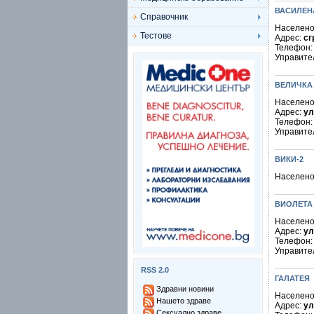
ВАСИЛЕН
Справочник
Населено
Тестове
Адрес:
сг
Телефон
Управите
ВЕЛИЧКА 
Населено
Адрес:
ул
Телефон
Управите
ВИКИ-2
Населено
ВИОЛЕТА 
Населено
Адрес:
ул
Телефон
Управите
RSS 2.0
ГАЛАТЕЯ
Здравни новини
Населено
Нашето здраве
Адрес:
ул
Сексуално здраве