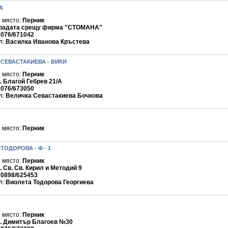
А
 място:
Перник
радата срещу фирма "СТОМАНА"
:
076/671042
л:
Василка Иванова Кръстева
СЕВАСТАКИЕВА - ВИКИ
 място:
Перник
. Благой Гебрев 21/А
:
076/673050
л:
Величка Севастакиева Бочкова
 място:
Перник
ТОДОРОВА - Ф - 1
 място:
Перник
. Св. Св. Кирил и Методий 9
:
0898/625453
л:
Виолета Тодорова Георгиева
 място:
Перник
. Димитър Благоев №30