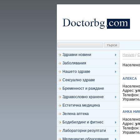
Здравни новини
Начало
С
Заболявания
Населено
Нашето здраве
АЛЕКСА
Сексуално здраве
Населено
Бременност и раждане
Адрес:
ул
Телефон
Здравословно хранене
Управите
Естетична медицина
АНКА НИ
Зелена аптека
Населено
Бодибилдинг и фитнес
Адрес:
ул
Телефон
Лабораторни резултати
Управите
Медицинско образование