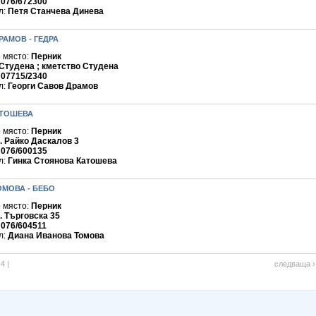
:
076/672300
л:
Петя Станчева Динева
РАМОВ - ГЕДРА
 място:
Перник
 Студена ; кметство Студена
:
07715/2340
л:
Георги Савов Драмов
АТОШЕВА
 място:
Перник
. Райко Даскалов 3
:
076/600135
л:
Гинка Стоянова Катошева
ОМОВА - БЕБО
 място:
Перник
. Търговска 35
:
076/604511
л:
Диана Иванова Томова
|
4
|
следваща ›