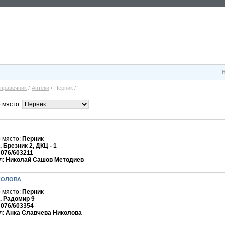
правочник
Аптеки
Перник
 място:
 място:
Перник
. Брезник 2, ДКЦ - 1
:
076/603211
л:
Николай Сашов Методиев
КОЛОВА
 място:
Перник
. Радомир 9
:
076/603354
л:
Анка Славчева Николова