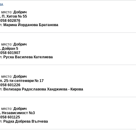
ВА
 място:
Добрич
. П. Хитов № 55
:
058 602876
л:
Марина Йорданова Братанова
 място:
Добрич
. Дойран 5
:
058 601907
л:
Руска Василева Кателиева
 място:
Добрич
л. 25-ти септември № 17
:
058 601226
л:
Велизара Радославова Ханджиева - Кирова
 място:
Добрич
. Независимост №3
:
058 601125
л:
Радка Добрева Вълчева