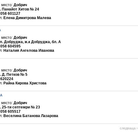
 място:
Добрич
. Панайот Хитов № 24
:
058 601127
л:
Елена Димитрова Малева
А
 място:
Добрич
л. Добруджа, ж.к Добруджа, бл. А
:
058 604595
л:
Наталия Ангелова Иванова
 място:
Добрич
. Д. Петков № 5
:
620224
л:
Райна Кирова Христова
А
 място:
Добрич
. 25-ти септемри № 23
:
058 605517
л:
Веселина Батанова Лазарова
следваща ›