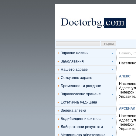
Здравни новини
Начало
С
Заболявания
Населено
Нашето здраве
АЛЕКС
Сексуално здраве
Населено
Бременност и раждане
Адрес:
ул
Телефон
Здравословно хранене
Управите
Естетична медицина
АРСЕНАЛ
Зелена аптека
Населено
Бодибилдинг и фитнес
Адрес:
ул
Телефон
Лабораторни резултати
Управите
Медицинско образование