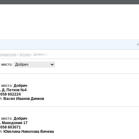
правочник
Аптеки
Добрич
 място:
 място:
Добрич
. Д. Петков №4
:
058 602224
л:
Васил Иванов Динков
 място:
Добрич
. Македония 17
:
058 603071
л:
Ювелина Николова Вичева