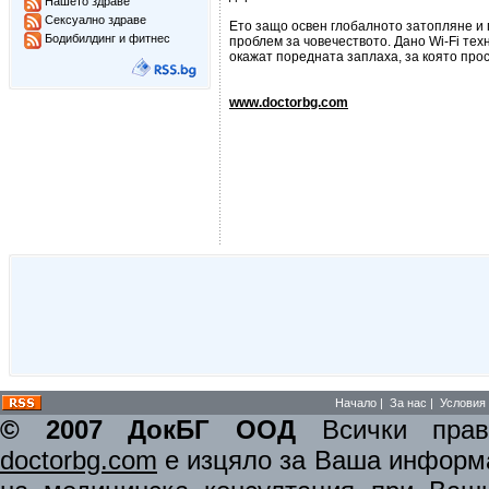
Нашето здраве
Сексуално здраве
Ето защо освен глобалното затопляне и
Бодибилдинг и фитнес
проблем за човечеството. Дано Wi-Fi те
окажат поредната заплаха, за която прос
www.doctorbg.com
Начало
|
За нас
|
Условия 
© 2007 ДокБГ ООД
Всички права
doctorbg.com
е изцяло за Ваша информа