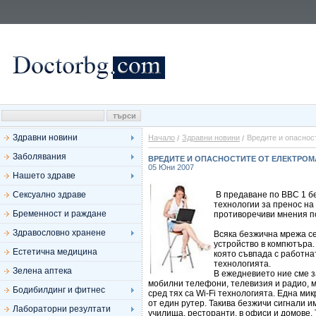
Здравни новини
Начало
Здравни новини
Вредите и опаснос
Заболявания
ВРЕДИТЕ И ОПАСНОСТИТЕ ОТ ЕЛЕКТРО
05 Юни 2007
Нашето здраве
Сексуално здраве
В предаване по BBC 1 б
технологии за пренос на
Бременност и раждане
противоречиви мнения по
Здравословно хранене
Всяка безжична мрежа се
устройство в компютъра. 
Естетична медицина
която съвпада с работна
технологията.
Зелена аптека
В ежедневието ние сме з
мобилни телефони, телевизия и радио, м
Бодибилдинг и фитнес
сред тях са Wi-Fi технологията. Една м
от един рутер. Такива безжичи сигнали 
Лабораторни резултати
училища, ресторанти, в офиси и домове.