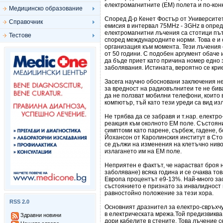
електромагнитните (ЕМ) полета и по-кон
Медицинско образование
Според Д-р Кенет Фостър от Университе
Справочник
емисия в интервал 75MHz - 3GHz в опред
електромагнитни лъчения са стотици път
Тестове
според международните норми. Това е и
организация към момента. Тези лъчения с
от 50 години. С подобен аргумент обаче 
да бъде приет като причина номер едно 
заболявания. Истината, вероятно се кри
Засега научно обосновани заключения не
за вредност на радиовълнитеи те не бив
да не ползват мобилни телефони, които 
компютър, тъй като тези уреди са вид из
Не трябва да се забравя и т.нар. електр
реакция към околното ЕМ поле. Състояни
симптоми като парене, сърбеж, гадене, б
Йохансон от Каролинския институт в Сто
се дължи на изменения на клетъчно ниво
излагането им на ЕМ поле.
Неприятен е фактът, че нарастват броя 
заболяване) всяка година и се очаква то
Европа процентът е9-13%. Най-много зас
състоянието е признато за инвалидност 
равностойно положение за тези хора.
RSS 2.0
Основният дразнител за електро-свръхчу
в електрическата мрежа.Той предизвиква
Здравни новини
дори кабелите в стените. Това лъчение с