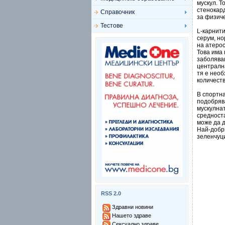
мускул. Т
стенокар
Справочник
за физиче
Тестове
L-карнит
серум, н
на атеро
Това има 
заболява
централн
тя е нео
количест
В спортна
подобряв
мускулнат
средност
може да д
Най-добри
зеленчуц
RSS 2.0
Здравни новини
Нашето здраве
Сексуално здраве