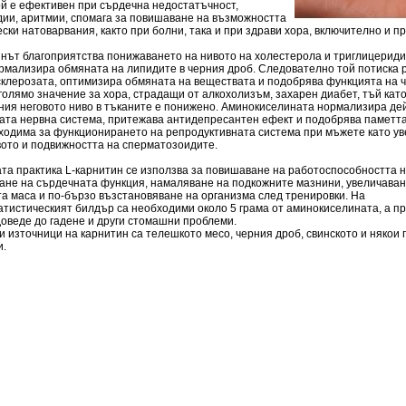
ой е ефективен при сърдечна недостатъчност,
дии, аритмии, спомага за повишаване на възможността
ски натоварвания, както при болни, така и при здрави хора, включително и пр
инът благоприятства понижаването на нивото на холестерола и триглицериди
ормализира обмяната на липидите в черния дроб. Следователно той потиска 
склерозата, оптимизира обмяната на веществата и подобрява функцията на ч
голямо значение за хора, страдащи от алкохолизъм, захарен диабет, тъй като
ния неговото ниво в тъканите е понижено. Аминокиселината нормализира де
ата нервна система, притежава антидепресантен ефект и подобрява паметта
бходима за функционирането на репродуктивната система при мъжете като у
вото и подвижността на сперматозоидите.
та практика L-карнитин се използва за повишаване на работоспособността н
ане на сърдечната функция, намаляване на подкожните мазнини, увеличаван
а маса и по-бързо възстановяване на организма след тренировки. На
атистическият билдър са необходими около 5 грама от аминокиселината, а п
оведе до гадене и други стомашни проблеми.
 източници на карнитин са телешкото месо, черния дроб, свинското и някои 
и.