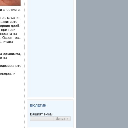
и спортисти.
те в кръвния
развитието
ерния дроб.
 при тези
йността на
. Освен това
величава
а организма,
е на
редозирането
плодове и
БЮЛЕТИН
Вашият e-mail: