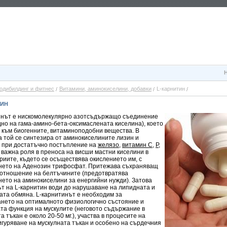
одибилдинг и фитнес
Витамини, аминокиселини, добавки
L-карнитин
ТИН
инът е нискомолекулярно азотсъдържащо съединение
но на гама-амино-бета-оксимаслената киселина), което
я към биогенните, витаминоподобни вещества. В
а той се синтезира от аминокиселините лизин и
 при достатъчно постъпление на
желязо
,
витамин С
,
Р
,
е важна роля в преноса на висши мастни киселини в
иите, където се осъществява окислението им, с
нето на Аденозин трифосфат. Притежава съхраняващ
 отношение на белтъчините (предотвратява
нето на аминокиселини за енергийни нужди). Затова
т на L-карнитин води до нарушаване на липидната и
ата обмяна. L-карнитинът е необходим за
нето на оптималното физиологично състояние и
та функция на мускулите (неговото съдържание в
а тъкан е около 20-50 мг.), участва в процесите на
игуряване на мускулната тъкан и особено на сърдечния