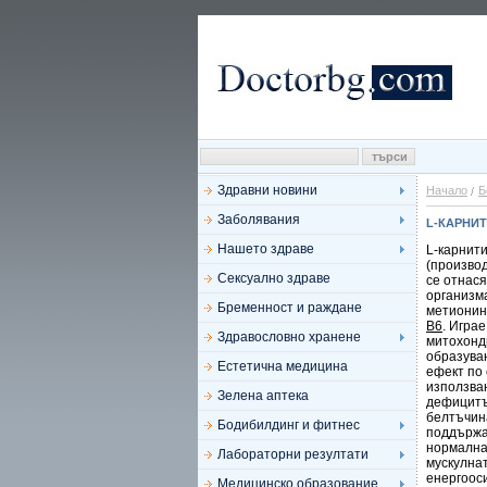
Здравни новини
Начало
Б
Заболявания
L-КАРНИ
Нашето здраве
L-карнит
(производ
Сексуално здраве
се отнас
организм
Бременност и раждане
метионин
В6
. Игра
Здравословно хранене
митохондр
образува
Естетична медицина
ефект по
използва
Зелена аптека
дефицитъ
белтъчин
Бодибилдинг и фитнес
поддържа
нормална
Лабораторни резултати
мускулнат
енергоос
Медицинско образование