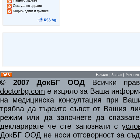
Нашето здраве
Сексуално здраве
Бодибилдинг и фитнес
Начало
|
За нас
|
Условия 
© 2007 ДокБГ ООД
Всички права
doctorbg.com
е изцяло за Ваша информа
на медицинска консултация при Ваши
трябва да търсите съвет от Вашия ли
режим или да започнете да спазват
декларирате че сте запознати с
усло
ДокБГ ООД не носи отговорност за съдъ