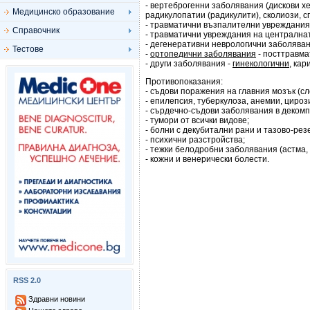
- вертеброгенни заболявания (дискови х
Медицинско образование
радикулопатии (радикулити), сколиози, 
- травматични възпалителни увреждани
Справочник
- травматични увреждания на централна
- дегенеративни неврологични заболяван
Тестове
-
ортопедични заболявания
- посттравма
- други заболявания -
гинекологични
, кар
Противопоказания:
- съдови поражения на главния мозък (с
- епилепсия, туберкулоза, анемии, цирози
- сърдечно-съдови заболявания в деком
- тумори от всички видове;
- болни с декубитални рани и тазово-ре
- психични разстройства;
- тежки белодробни заболявания (астма, 
- кожни и венерически болести.
RSS 2.0
Здравни новини