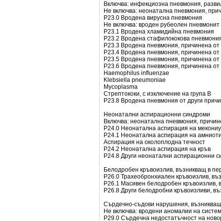
Включва: инфекциозна пневмония, разви
Не включва: неонатална пневмония, при
Р23.0 Вродена вирусна пневмония
Не включва: вроден рубеолен пневмонит 
Р23.1 Вродена хламидийна пневмония
Р23.2 Вродена стафилококова пневмони
Р23.3 Вродена пневмония, причинена от 
Р23.4 Вродена пневмония, причинена от E
Р23.5 Вродена пневмония, причинена о
Р23.6 Вродена пневмония, причинена от 
Haemophilus influenzae
Klebsiella pneumoniae
Mycoplasma
Стрептококи, с изключение на група В
Р23.8 Вродена пневмония от други прич
Неонатални аспирационни синдроми
Включва: неонатална пневмония, причин
Р24.0 Неонатална аспирация на мекони
Р24.1 Неонатална аспирация на амниоти
Аспирация на околоплодна течност
Р24.2 Неонатална аспирация на кръв
Р24.8 Други неонатални аспирационни 
Белодробен кръвоизлив, възникващ в п
Р26.0 Трахеобронхиален кръвоизлив, въ
Р26.1 Масивен белодробен кръвоизлив, 
Р26.8 Други белодробни кръвоизливи, в
Сърдечно-съдови нарушения, възникващ
Не включва: вродени аномалии на сист
Р29.0 Сърдечна недостатъчност на нов