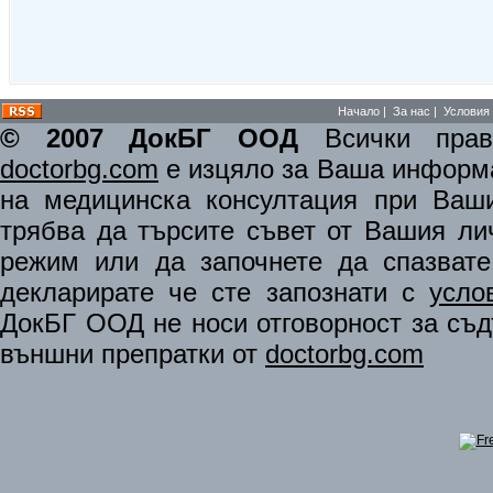
Начало
|
За нас
|
Условия 
© 2007 ДокБГ ООД
Всички права
doctorbg.com
е изцяло за Ваша информа
на медицинска консултация при Ваши
трябва да търсите съвет от Вашия ли
режим или да започнете да спазват
декларирате че сте запознати с
усло
ДокБГ ООД не носи отговорност за съдъ
външни препратки от
doctorbg.com