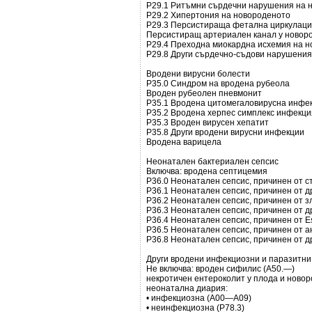
Р29.1 Ритъмни сърдечни нарушения на 
Р29.2 Хипертония на новороденото
Р29.3 Персистираща фетална циркулаци
Персистиращ артериален канал у новор
Р29.4 Преходна миокардна исхемия на 
Р29.8 Други сърдечно-съдови нарушения
Вродени вирусни болести
Р35.0 Синдром на вродена рубеола
Вроден рубеолен пневмонит
Р35.1 Вродена цитомегаловирусна инфе
Р35.2 Вродена херпес симплекс инфекция
Р35.3 Вроден вирусен хепатит
Р35.8 Други вродени вирусни инфекции
Вродена варицела
Неонатален бактериален сепсис
Включва: вродена септицемия
Р36.0 Неонатален сепсис, причинен от с
Р36.1 Неонатален сепсис, причинен от др
Р36.2 Неонатален сепсис, причинен от зл
Р36.3 Неонатален сепсис, причинен от д
Р36.4 Неонатален сепсис, причинен от Esc
Р36.5 Неонатален сепсис, причинен от 
Р36.8 Неонатален сепсис, причинен от д
Други вродени инфекциозни и паразитни
Не включва: вроден сифилис (A50.—)
некротичен ентероколит у плода и новор
неонатална диария:
• инфекциозна (A00—A09)
• неинфекциозна (P78.3)