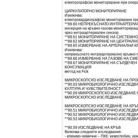
електрографско мониториране при опера
ЦИРКУЛАТОРНО МОНИТОРИРАНЕ
Изключва:
електрокардиографско мониториране при
**89.60 НЕПРЕКЪСНАТО ИНТРААРТЕР
инсерция на кръвно-газова мониториращ
чрез интраартериален сензор
**89.61 МОНИТОРИРАНЕ НА СИСТЕМН
**89.62 МОНИТОРИРАНЕ НА ЦЕНТРАЛ
**89.65 ИЗМЕРВАНЕ НА АРТЕРИАЛНИ 
Изключва:
непрекъснато интраартериално кръвно-г
**89.66 ИЗМЕРВАНЕ НА ГАЗОВЕ НА С
**89.67 МОНИТОРИРАНЕ НА СЪРДЕЧЕН
КОНСУМАЦИЯ
метод на Fick
МИКРОСКОПСКО ИЗСЛЕДВАНЕ НА ПРОБ
**90.03 МИКРОБИОЛОГИЧНО ИЗСЛЕДВА
КУЛТУРА И ЧУВСТВИТЕЛНОСТ
**90.09 МИКРОСКОПСКО ИЗСЛЕДВАНЕ 
МИКРОСКОПСКО ИЗСЛЕДВАНЕ
МИКРОСКОПСКО ИЗСЛЕДВАНЕ НА КРЪ
**90.51 МИКРОБИОЛОГИЧНО ИЗСЛЕДВА
**90.52 МИКРОБИОЛОГИЧНО ИЗСЛЕДВА
**90.53 МИКРОБИОЛОГИЧНО ИЗСЛЕДВА
**90.59 ИЗСЛЕДВАНЕ НА КРЪВ
Включва следните изследвания:
- клинико-химични – ПКК: хемоглобин, х