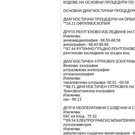
КОДОВЕ НА ОСНОВНИ ПРОЦЕДУРИ ПО 
ОСНОВНИ ДИАГНОСТИЧНИ ПРОЦЕДУР
ДИАГНОСТИЧНИ ПРОЦЕДУРИ НА ОРБИ
**16.21 ОФТАЛМОСКОПИЯ
ДРУГО РЕНТГЕНОВО ИЗСЛЕДВАНЕ НА 
Изключва:
ангиокардиография - 88.50-88.58
ангиография - 88.40-88.68
**87.44 РУТИННО ГРЪДНО РЕНТГЕНОВ
рентгеново изследване на гръден кош
ДИАГНОСТИЧЕН УЛТРАЗВУК (ЕХОГРАФ
Включва: ехография
ултразвукова ангиография
ултрасонография
Изключва:
терапевтичен ултразвук- 00.01 –00.09
**88.71 ДИАГНОСТИЧЕН УЛТРАЗВУК НА
Трансфонтанелна ехография
Изключва:
око - 95.13
ДРУГИ НЕОПЕРАТИВНИ СЪРДЕЧНИ И 
Изключва:
ЕКГ на плод - 75.32
**89.54 ЕЛЕКТРОГРАФСКО МОНИТОРИР
пулсоксиметрия
Изключва:
амбулаторно сърдечно мониториране - 8