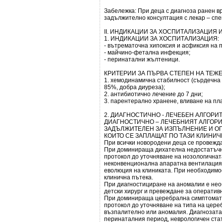
Забележка: При деца с диагноза ранен в
задължително консултация с лекар – спе
ІІ. ИНДИКАЦИИ ЗА ХОСПИТАЛИЗАЦИЯ 
1. ИНДИКАЦИИ ЗА ХОСПИТАЛИЗАЦИЯ:
- вътрематочна хипоксия и асфиксия на 
- майчино-фетална инфекция;
- перинатални жълтеници.
КРИТЕРИИ ЗА ПЪРВА СТЕПЕН НА ТЕЖ
1. хемодинамична стабилност (сърдечна 
85%, добра диуреза);
2. антибиотично лечение до 7 дни;
3. парентерално хранене, вливане на пл
2. ДИАГНОСТИЧНО - ЛЕЧЕБЕН АЛГОРИ
ДИАГНОСТИЧНО – ЛЕЧЕБНИЯТ АЛГОР
ЗАДЪЛЖИТЕЛЕН ЗА ИЗПЪЛНЕНИЕ И ОП
КОИТО СЕ ЗАПЛАЩАТ ПО ТАЗИ КЛИНИЧ
При всички новородени деца се провежда
При доминираща дихателна недостатъчн
протокол до уточняване на нозологичнат
неконвенционална апаратна вентилация 
еволюция на клиниката. При необходимос
клинична пътека.
При диагностициране на аномалии е нео
детски хирург и превеждане за оператив
При доминираща церебрална симптомати
протокол до уточняване на типа на цере
възпалително или аномалия. Диагнозата 
перинаталния период, неврологичен ста