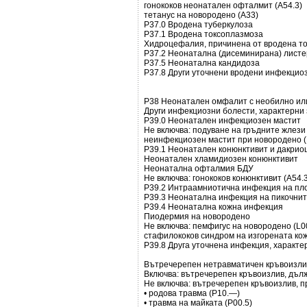
гонококов неонатален офталмит (A54.3)
тетанус на новородено (A33)
Р37.0 Вродена туберкулоза
Р37.1 Вродена токсоплазмоза
Хидроцефалия, причинена от вродена т
Р37.2 Неонатална (дисеминирана) лист
Р37.5 Неонатална кандидоза
Р37.8 Други уточнени вродени инфекцио
Р38 Неонатален омфалит с необилно ил
Други инфекциозни болести, характерни
Р39.0 Неонатален инфекциозен мастит
Не включва: подуване на гръдните жлези
неинфекциозен мастит при новородено (
Р39.1 Неонатален конюнктивит и дакрио
Неонатален хламидиозен конюнктивит
Неонатална офталмия БДУ
Не включва: гонококов конюнктивит (A54.
Р39.2 Интраамниотична инфекция на пл
Р39.3 Неонатална инфекция на пикочни
Р39.4 Неонатална кожна инфекция
Пиодермия на новородено
Не включва: пемфигус на новородено (L0
стафилококов синдром на изгорената кож
Р39.8 Друга уточнена инфекция, характ
Вътречерепен нетравматичен кръвоизли
Включва: вътречерепен кръвоизлив, дълж
Не включва: вътречерепен кръвоизлив, п
• родова травма (P10.—)
• травма на майката (P00.5)