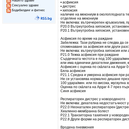
Нашето здраве
• асфиксия
Сексуално здраве
• дистрес
Бодибилдинг и фитнес
• хипоксия
наличие на мекониум в околоплодната т
отделяне на мекониум
Не включва: вътречерепен кръвоизлив, п
Р20.0 Вътреутробна хипоксия, установе
Р20.1 Вътреутробна хипоксия, установе
Асфиксия по време на раждане
Забележка: Тази рубрика не следва да се
споменаване за асфиксия или други раз
Не включва: вътреутробна хипоксия или 
Р21.0 Тежка асфиксия при раждане
Сърдечната честота е под 100 удара/мин
или има единични дихателни движения, к
Асфиксия с оценка по скàлата на Apgar 
Бяла асфиксия
Р21.1 Средна и умерена асфиксия при р
Не се установява нормално дишане през
100 удара/мин. или по-висока, мускулна 
Оценка по скàлата на Apgar 4-7 през пъ
Синя асфиксия
Респираторен дистрес у новороденото
Не включва: дихателна недостатъчност у
Р22.0 Неонатален респираторен [дистре
Хиалинно-мембранна болест
Р22.1 Транзиторна тахипнея у новороде
Р22.8 Други форми на респираторен дис
Вродена пневмония