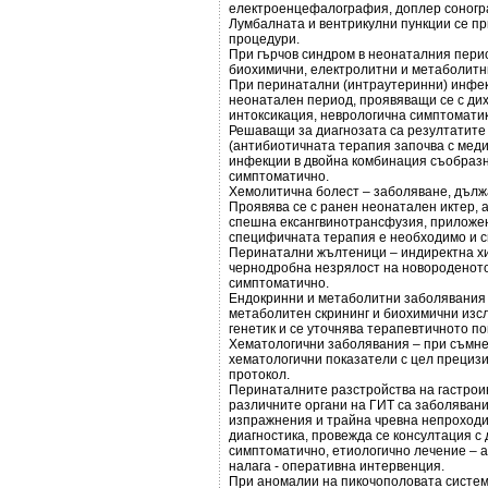
електроенцефалография, доплер соногра
Лумбалната и вентрикулни пункции се пр
процедури.
При гърчов синдром в неонаталния пери
биохимични, електролитни и метаболитн
При перинатални (интраутеринни) инфек
неонатален период, проявяващи се с ди
интоксикация, неврологична симптоматик
Решаващи за диагнозата са резултатите 
(антибиотичната терапия започва с мед
инфекции в двойна комбинация съобразн
симптоматично.
Хемолитична болест – заболяване, дълж
Проявява се с ранен неонатален иктер, 
спешна ексангвинотрансфузия, приложен
специфичната терапия е необходимо и 
Перинатални жълтеници – индиректна х
чернодробна незрялост на новороденото
симптоматично.
Ендокринни и метаболитни заболявания 
метаболитен скрининг и биохимични изсл
генетик и се уточнява терапевтичното п
Хематологични заболявания – при съмне
хематологични показатели с цел прецизи
протокол.
Перинаталните разстройства на гастрои
различните органи на ГИТ са заболявани
изпражнения и трайна чревна непроходим
диагностика, провежда се консултация с 
симптоматично, етиологично лечение – а
налага - оперативна интервенция.
При аномалии на пикочополовата систем