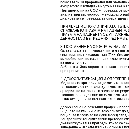
показатели за преренална или ренална н
ехографско изследване и уточняване на 
При аномалии на ССС – провежда се мон
анализ, при възможност – ехокардиограф
диагнозата се превежда за оперативна 
ПРИ ЛЕЧЕНИЕ ПО КЛИНИЧНАТА ПЪТЕК
СПАЗВАНЕТО ПРАВАТА НА ПАЦИЕНТА, 
ПРАВАТА НА ПАЦИЕНТА СЕ УПРАЖНЯВ
ДЕЙНОСТТА И ВЪТРЕШНИЯ РЕД НА ЛЕ
3. ПОСТАВЯНЕ НА ОКОНЧАТЕЛНА ДИАГ
Основава се на анамнестичните данни о
симптоматика, изследвания (ПКК, биохими
микробиологично изследване (хемокултура
копрокултура) и др.
Забележка: Заплащането по тази клиничн
при приемане.
4. ДЕХОСПИТАЛИЗАЦИЯ И ОПРЕДЕЛЯН
Медицински критерии за дехоспитализац
- стабилизиране на хемодинамиката – жи
артериално налягане, в рамките на рефе
- клинично овладяване на симптоматикат
- ПКК без данни за възпалителна компон
Довършване на лечебния процес и прос
В цената на клинична пътека влизат до 
пациента в рамките на един месец след 
Контролните консултативни прегледи сле
дневник/журнал за прегледи, който се с
заведение – изпълнител на болнична по