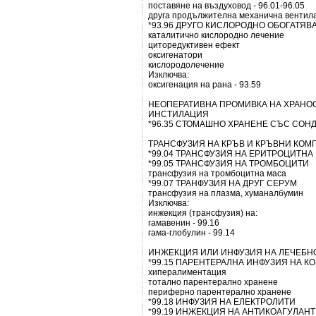
поставяне на въздуховод - 96.01-96.05
друга продължителна механична вентилац
*93.96 ДРУГО КИСЛОРОДНО ОБОГАТЯВ
каталитично кислородно лечение
циторедуктивен ефект
оксигенатори
кислородолечение
Изключва:
оксигенация на рана - 93.59
НЕОПЕРАТИВНА ПРОМИВКА НА ХРАНОС
ИНСТИЛАЦИЯ
*96.35 СТОМАШНО ХРАНЕНЕ СЪС СОН
ТРАНСФУЗИЯ НА КРЪВ И КРЪВНИ КО
*99.04 ТРАНСФУЗИЯ НА ЕРИТРОЦИТНА
*99.05 ТРАНСФУЗИЯ НА ТРОМБОЦИТИ
трансфузия на тромбоцитна маса
*99.07 ТРАНФУЗИЯ НА ДРУГ СЕРУМ
трансфузия на плазма, хуманалбумин
Изключва:
инжекция (трансфузия) на:
гамавенин - 99.16
гама-глобулин - 99.14
ИНЖЕКЦИЯ ИЛИ ИНФУЗИЯ НА ЛЕЧЕБН
*99.15 ПАРЕНТЕРАЛНА ИНФУЗИЯ НА 
хипералиментация
тотално парентерално хранене
периферно парентерално хранене
*99.18 ИНФУЗИЯ НА ЕЛЕКТРОЛИТИ
*99.19 ИНЖЕКЦИЯ НА АНТИКОАГУЛАН