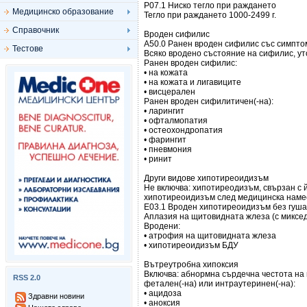
Р07.1 Ниско тегло при раждането
Медицинско образование
Тегло при раждането 1000-2499 г.
Справочник
Вроден сифилис
А50.0 Ранен вроден сифилис със симпто
Тестове
Всяко вродено състояние на сифилис, ут
Ранен вроден сифилис:
• на кожата
• на кожата и лигавиците
• висцерален
Ранен вроден сифилитичен(-на):
• ларингит
• офталмопатия
• остеохондропатия
• фарингит
• пневмония
• ринит
Други видове хипотиреоидизъм
Не включва: хипотиреодизъм, свързан с
хипотиреоидизъм след медицинска намес
E03.1 Вроден хипотиреоидизъм без гуша
Аплазия на щитовидната жлеза (с миксе
Вродени:
• атрофия на щитовидната жлеза
• хипотиреоидизъм БДУ
Вътреутробна хипоксия
Включва: абнормна сърдечна честота на
RSS 2.0
фетален(-на) или интраутеринен(-на):
• ацидоза
Здравни новини
• аноксия