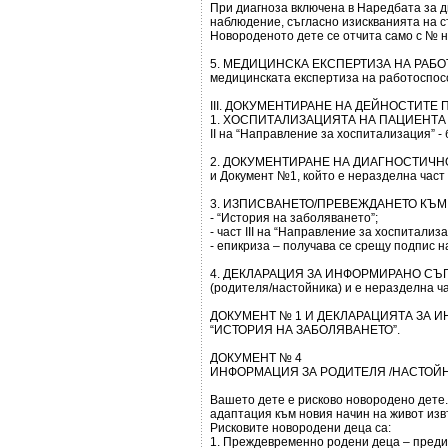
При диагноза включена в Наредбата за 
наблюдение, съгласно изискванията на 
Новороденото дете се отчита само с № н
5. МЕДИЦИНСКА ЕКСПЕРТИЗА НА РАБОТ
медицинската експертиза на работоспос
ІІІ. ДОКУМЕНТИРАНЕ НА ДЕЙНОСТИТЕ
1. ХОСПИТАЛИЗАЦИЯТА НА ПАЦИЕНТА се д
ІІ на “Направление за хоспитализация” 
2. ДОКУМЕНТИРАНЕ НА ДИАГНОСТИЧНО -
и Документ №1, който е неразделна част 
3. ИЗПИСВАНЕТО/ПРЕВЕЖДАНЕТО КЪМ
- “История на заболяването”;
- част ІІІ на “Направление за хоспитализ
- епикриза – получава се срещу подпис н
4. ДЕКЛАРАЦИЯ ЗА ИНФОРМИРАНО СЪГЛАСИЕ (Д
(родителя/настойника) и е неразделна ча
ДОКУМЕНТ № 1 И ДЕКЛАРАЦИЯТА ЗА 
“ИСТОРИЯ НА ЗАБОЛЯВАНЕТО”.
ДОКУМЕНТ № 4
ИНФОРМАЦИЯ ЗА РОДИТЕЛЯ /НАСТОЙ
Вашето дете е рисково новородено дете.
адаптация към новия начин на живот изв
Рисковите новородени деца са:
1. Преждевременно родени деца – преди 