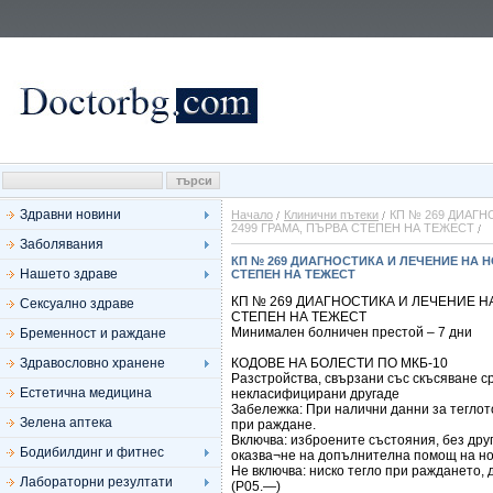
Здравни новини
Начало
Клинични пътеки
КП № 269 ДИАГН
2499 ГРАМА, ПЪРВА СТЕПЕН НА ТЕЖЕСТ
Заболявания
КП № 269 ДИАГНОСТИКА И ЛЕЧЕНИЕ НА Н
Нашето здраве
СТЕПЕН НА ТЕЖЕСТ
КП № 269 ДИАГНОСТИКА И ЛЕЧЕНИЕ НА
Сексуално здраве
СТЕПЕН НА ТЕЖЕСТ
Минимален болничен престой – 7 дни
Бременност и раждане
Здравословно хранене
КОДОВЕ НА БОЛЕСТИ ПО МКБ-10
Разстройства, свързани със скъсяване с
Естетична медицина
некласифицирани другаде
Забележка: При налични данни за теглото
Зелена аптека
при раждане.
Включва: изброените състояния, без дру
Бодибилдинг и фитнес
оказва¬не на допълнителна помощ на н
Не включва: ниско тегло при раждането,
Лабораторни резултати
(Р05.—)