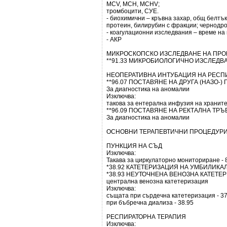
МСV, МСН, МСНV;
тромбоцити, СУЕ.
- биохимични – кръвна захар, общ белтък,
протеин, билирубин с фракции; чернодро
- коагулационни изследвания – време на
- АКР
МИКРОСКОПСКО ИЗСЛЕДВАНЕ НА ПРО
**91.33 МИКРОБИОЛОГИЧНО ИЗСЛЕДВА
НЕОПЕРАТИВНА ИНТУБАЦИЯ НА РЕСПИ
**96.07 ПОСТАВЯНЕ НА ДРУГА (НАЗО-)
За диагностика на аномалии
Изключва:
такова за ентерална инфузия на храните
**96.09 ПОСТАВЯНЕ НА РЕКТАЛНА ТРЪ
За диагностика на аномалии
ОСНОВНИ ТЕРАПЕВТИЧНИ ПРОЦЕДУР
ПУНКЦИЯ НА СЪД
Изключва:
Такава за циркулаторно мониториране - 
*38.92 КАТЕТЕРИЗАЦИЯ НА УМБИЛИКА
*38.93 НЕУТОЧНЕНА ВЕНОЗНА КАТЕТЕ
централна венозна катетеризация
Изключва:
същата при сърдечна катетеризация - 37
при бъбречна диализа - 38.95
РЕСПИРАТОРНА ТЕРАПИЯ
Изключва: