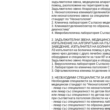
задължителни звена, медицинска апарату
помощ, разположени на територията му
Задължително звено Апаратура и обору
1. Неонатологична клиника/отделение/се
или неонатологично звено за специални
стандарт по “Неонатология”
2. Клинична лаборатория Съгласно меди
3. Клиника/отделение/сектор по образна
диагностика”
4. Микробиологична лаборатория Съглас
2. ЗАДЪЛЖИТЕЛНИ ЗВЕНА, МЕДИЦИНС
ИЗПЪЛНЕНИЕ НА АЛГОРИТЪМА НА ПЪТ
ЗАВЕДЕНИЕ, ИЗПЪЛНИТЕЛ НА БОЛНИ
ЛЗ изпълнител на болнична помощ е длъ
звено чрез договор с друго лечебно заве
оборудване и специалисти за тази КП и 
Задължително звено Апаратура и обору
1. Вирусологична лаборатория Съгласно
2. Лаборатория по клинична патология С
3. Офталмологична клиника /отделение /
3. НЕОБХОДИМИ СПЕЦИАЛИСТИ ЗА ИЗ
Необходими специалисти за лечение на п
медицински стандарт по “Неонатология”)
- лекар със специалност по неонатологи
или лекар със специалност по детски бо
или лекар със специалност по детска га
при съответната патология (болести на 
- лекар със специалност по клинична ла
- лекар със специалност по образна диаг
- лекар със специалност по клинична ми