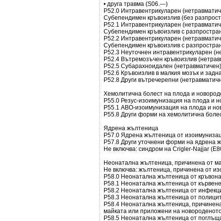
• друга травма (S06.—)
Р52.0 Интравентрикуларен (нетравматиче
Субепендимен кръвоизлив (без разпрост
Р52.1 Интравентрикуларен (нетравматиче
Субепендимен кръвоизлив с разпростран
Р52.2 Интравентрикуларен (нетравматиче
Субепендимен кръвоизлив с разпростран
Р52.3 Неуточнен интравентрикуларен (н
Р52.4 Вътремозъчен кръвоизлив (нетрав
Р52.5 Субарахноидален (нетравматичен)
Р52.6 Кръвоизлив в малкия мозък и задн
Р52.8 Други вътречерепни (нетравматичн
Хемолитична болест на плода и новород
Р55.0 Резус-изоимунизация на плода и 
Р55.1 АВО-изоимунизация на плода и н
Р55.8 Други форми на хемолитична боле
Ядрена жълтеница
Р57.0 Ядрена жълтеница от изоимуниза
Р57.8 Други уточнени форми на ядрена 
Не включва: синдром на Crigler-Najjar (E8
Неонатална жълтеница, причинена от м
Не включва: жълтеница, причинена от и
Р58.0 Неонатална жълтеница от кръвон
Р58.1 Неонатална жълтеница от кървен
Р58.2 Неонатална жълтеница от инфекц
Р58.3 Неонатална жълтеница от полици
Р58.4 Неонатална жълтеница, причинена
майката или приложени на новороденот
Р58.5 Неонатална жълтеница от поглъщ