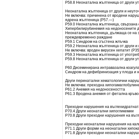
Р58.8 Неонатална жълтеница от други у
Неонатална жълтеница от други и неуто
Не включва: причинена от вродени нару
ядрена жълтеница (P57.—)
Р59.0 Неонатална жълтеница, свързана
Хипербилирубинемия на недоносените 
Неонатална жълтеница, дължаща се на з
преждевременно раждане
Р59.1 Синдром на сгъстена жлъчка
Р59.2 Неонатална жълтеница от други и
Не включва: вроден вирусен хепатит (P35
Р59.3 Неонатална жълтеница от употреб
Р59.8 Неонатална жълтеница от други у
Р60 Дисеминирана интравазална коагула
Синдром на дефибринизация у плода и 
Други перинатални хематологични нару
Не включва: преходна хипогамаглобулине
Р61.2 Анемия на недоносеността
Р61.3 Вродена анемия от фетална кръво
Преходни нарушения на въглехидратната
Р70.4 Други неонатални хипогликемии
Р70.8 Други преходни нарушения на въг
Преходни неонатални нарушения на кал
Р71.1 Други форми на неонатални хипо
Р71.8 Други преходни неонатални наруш