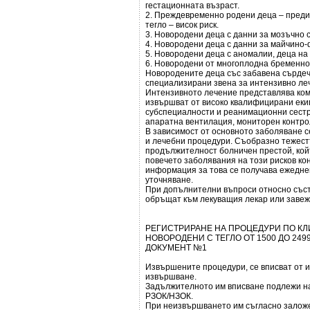
гестационната възраст.
2. Преждевременно родени деца – преди 
тегло – висок риск.
3. Новородени деца с данни за мозъчно 
4. Новородени деца с данни за майчино
5. Новородени деца с аномалии, деца на
6. Новородени от многоплодна бременно
Новородените деца със забавена сърдеч
специализирани звена за интензивно ле
Интензивното лечение представлява ком
извършват от високо квалифицирани еки
субспециалности и реанимационни сестр
апаратна вентилация, мониторен контро
В зависимост от основното заболяване с
и лечебни процедури. Съобразно тежест
продължителност болничен престой, койт
повечето заболявания на този рисков ко
информация за това се получава ежедне
уточняване.
При допълнителни въпроси относно съст
обръщат към лекуващия лекар или заве
РЕГИСТРИРАНЕ НА ПРОЦЕДУРИ ПО КЛ
НОВОРОДЕНИ С ТЕГЛО ОТ 1500 ДО 249
ДОКУМЕНТ №1
Извършените процедури, се вписват от и
извършване.
Задължителното им вписване подлежи на
РЗОК/НЗОК.
При неизвършването им съгласно заложе