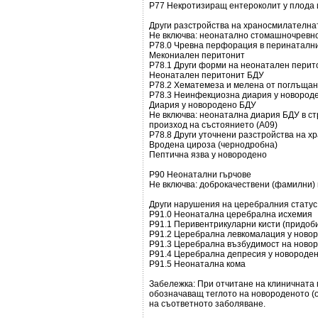
Р77 Некротизиращ ентероколит у плода 
Други разстройства на храносмилателна
Не включва: неонатално стомашночревно
Р78.0 Чревна перфорация в перинаталн
Мекониален перитонит
Р78.1 Други форми на неонатален перит
Неонатален перитонит БДУ
Р78.2 Хематемеза и мелена от поглъщан
Р78.3 Неинфекциозна диария у новород
Диария у новородено БДУ
Не включва: неонатална диария БДУ в ст
произход на състоянието (A09)
Р78.8 Други уточнени разстройства на 
Вродена цироза (чернодробна)
Пептична язва у новородено
Р90 Неонатални гърчове
Не включва: доброкачествени (фамилни) 
Други нарушения на церебралния статус
Р91.0 Неонатална церебрална исхемия
Р91.1 Перивентрикуларни кисти (придоб
Р91.2 Церебрална левкомалация у ново
Р91.3 Церебрална възбудимост на ново
Р91.4 Церебрална депресия у новороде
Р91.5 Неонатална кома
Забележка: При отчитане на клиничната п
обозначаващ теглото на новороденото (о
на съответното заболяване.