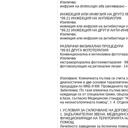
Изключва:
инфузия на drotrecogin alfa (активиран) –
ИНЖЕКЦИЯ ИЛИ ИНФУЗИЯ НА ДРУГО 
*99.21 ИНЖЕКЦИЯ НА АНТИБИОТИК
Изключва:
инжекция или инфузия на антибиотици от
*99.22 ИНЖЕКЦИЯ НА ДРУГИ АНТИ-И
Изключва:
инжекция или инфузия на антибиотици от
РАЗЛИЧНИ ФИЗИКАЛНИ ПРОЦЕДУРИ
*99.83 ДРУГА ФОТОТЕРАПИЯ
Конвенционална и интензивна фототера
Изключва:
екстракорпорална фотохемотерапия - 99
фотокоагулация на ретинални лезии - 14.2
Изискване: Клиничната пътека се счита 
диагностични и две основни терапевтичн
процедури по МКБ-9 КМ. Проведените пр
Забележка: По тази клинична пътека мога
нуждаещи се от специални грижи, свърз
в бази, съгласно Медицински стандарт “Н
на неонатологичната помощ”, т. 4. Отдел
І. УСЛОВИЯ ЗА СКЛЮЧВАНЕ НА ДОГОВ
1. ЗАДЪЛЖИТЕЛНИ ЗВЕНА, МЕДИЦИНСК
ФУНКЦИОНИРАЩИ НА ТЕРИТОРИЯТА Н
ПОМОЩ
Лечебното заведение за болнична помощ 