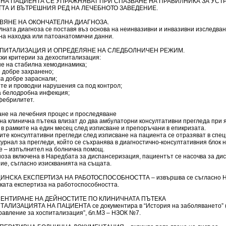
 НА ПАЦИЕНТА СЕ УПРАЖНЯВАТ ПРИ СПАЗВАНЕ НА ПРАВИЛНИКА ЗА УСТ
ТА И ВЪТРЕШНИЯ РЕД НА ЛЕЧЕБНОТО ЗАВЕДЕНИЕ.
АВЯНЕ НА ОКОНЧАТЕЛНА ДИАГНОЗА.
ната диагноза се поставя въз основа на неинвазивни и инвазивни изследван
на находка или патоанатомични данни.
СПИТАЛИЗАЦИЯ И ОПРЕДЕЛЯНЕ НА СЛЕДБОЛНИЧЕН РЕЖИМ.
ки критерии за дехоспитализация:
не на стабилна хемодинамика;
е добре захранено;
са добре зараснали;
те и проводни нарушения са под контрол;
на белодробна инфекция;
фебрилитет.
не на лечебния процес и проследяване
на клинична пътека влизат до два амбулаторни консултативни прегледа при 
в рамките на един месец след изписване и препоръчани в епикризата.
ите консултативни прегледи след изписване на пациента се отразяват в спе
урнал за прегледи, който се съхранява в диагностично-консултативния блок 
е – изпълнител на болнична помощ.
ноза включена в Наредбата за диспансеризация, пациентът се насочва за ди
ие, съгласно изискванията на същата.
ЦИНСКА ЕКСПЕРТИЗА НА РАБОТОСПОСОБНОСТТА – извършва се съгласно Н
ката експертиза на работоспособността.
КУМЕНТИРАНЕ НА ДЕЙНОСТИТЕ ПО КЛИНИЧНАТА ПЪТЕКА
ТАЛИЗАЦИЯТА НА ПАЦИЕНТА се документира в “История на заболяването” (И
правление за хоспитализация”, бл.МЗ – НЗОК №7.