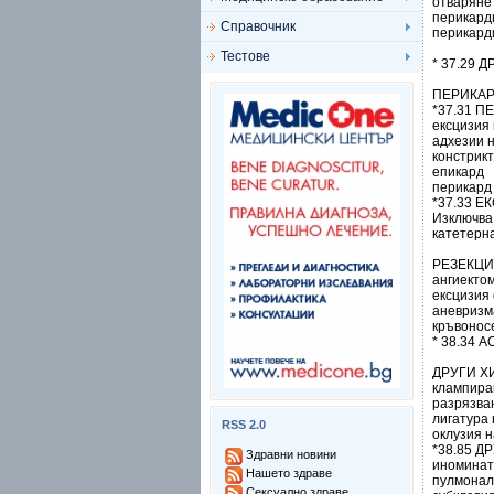
отваряне
перикард
Справочник
перикард
Тестове
* 37.29
ПЕРИКАР
*37.31 
ексцизия 
адхезии 
констрикт
епикард
перикард
*37.33 
Изключва
катетерна
РЕЗЕКЦИ
ангиекто
ексцизия 
аневризм
кръвоносе
* 38.34 
ДРУГИ Х
клампира
разрязва
лигатура
RSS 2.0
оклузия 
*38.85 
Здравни новини
иноминат
Нашето здраве
пулмоналн
Сексуално здраве