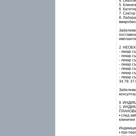
4. ОАИЛ/
5. Клини
6. Катет
7. Сектор
8. Лабор
микробио
Забележка
поставен
импланти
2. НЕОБ
- лекар с
- лекар с
- лекар с
- лекар с
- лекар с
- лекар с
- лекар с
34.79; 37.
Забележк
консултац
ІІ. ИНД
1. ИНДИ
ПЛАНОВИ
• след ам
клинични 
Индикаци
• при пе