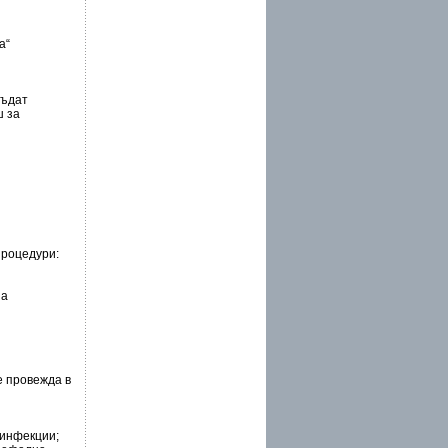
”
а“
бъдат
ш за
процедури:
на
е провежда в
 инфекции;