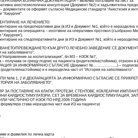
ПЕРАТИВНА БОЛНИЧНА ДОКУМЕНТАЦИЯ – включва попълване на лист за
ативна анестезиологична консултация (Документ №2) и задължителна пред
 – документите се оформят съгласно Медицински стандарти “Анестезия и ин
и “Хирургия”.
МЕНТИРАНЕ НА ЛЕЧЕНИЕТО:
ментиране на предоперативни дни (в ИЗ и Документ №1, който е неразделна ча
ументиране на операцията – изготвяне на оперативен протокол (съобразно М
 “Хирургия”).
ментиране на следоперативните дни (в ИЗ и Документ №1, който е неразделна 
СВАНЕТО/ПРЕВЕЖДАНЕТО КЪМ ДРУГО ЛЕЧЕБНО ЗАВЕДЕНИЕ СЕ ДОКУМЕНТ
я на заболяването”;
І на“Направление за хоспитализация”, бл.МЗ – НЗОК №7;
а – получава се срещу подпис на пациента (родителя/настойника), отразен в 
АЦИЯ ЗА ИНФОРМИРАНО СЪГЛАСИЕ (Документ №..........................) – подписв
(родителя/настойника) и е неразделна част от “История на заболяването”.
ТИ №№ 1, 2 И ДЕКЛАРАЦИЯТА ЗА ИНФОРМИРАНО СЪГЛАСИЕ СЕ ПРИКРЕ
СТОРИЯ НА ЗАБОЛЯВАНЕТО”.
Р ЗА ПОСТАВЯНЕ НА КЛАПИ, ПРОТЕЗИ, СТЕНТОВЕ, КОХЛЕАРНИ ИМПЛАНТ
НИ КАРДИОСТИМУЛАТОРИ, СЕТ ЗА ВРЕМЕННА КАРДИОСТИМУЛАЦИЯ, ЗА
ИЛИ ЧАСТИЧНО ОТ НЗОК ПО НРД 2006 ГОДИНА
т формуляра става неразделна част към ИЗ на пациента)
Т
зиме и фамилия по лична карта