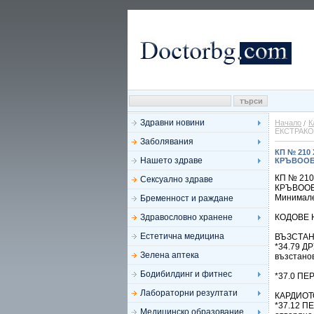
Здравни новини
Начало
К
ЕКСТРАКО
Заболявания
КП № 210
Нашето здраве
КРЪВООБ
КП № 21
Сексуално здраве
КРЪВООБ
Минимале
Бременност и раждане
Здравословно хранене
КОДОВЕ 
Естетична медицина
ВЪЗСТАН
*34.79 
Зелена аптека
възстано
Бодибилдинг и фитнес
*37.0 П
Лабораторни резултати
КАРДИОТ
*37.12 
Медицинско образование