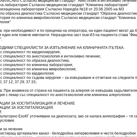
КАИЛ/САИЛ Съгласно медицински стандарт “Анестезия и интензивно лечение
чна лаборатория Съгласно медицински стандарт “Клинична лаборатория”
еризационна лаборатория Съгласно Наредба №18 от 20.06.2005 на МЗ
 по образна диагностика Съгласно медицински стандарт “Образна диагностик
атория по клинична микробиология Съгласно медицински стандарт “Клинична
логия”
: при необходимост и по преценка на оператора, на един пациент могат да 
и един или повече импланти. Неразделна част към ИЗ на пациента става “Фи
”.
ХОДИМИ СПЕЦИАЛИСТИ ЗА ИЗПЪЛНЕНИЕ НА КЛИНИЧНАТА ПЪТЕКА.
ъс специалност по кардиохирургия;
ъс специалност по анестезиология и интензивно лечение;
ъс специалност по образна диагностика;
ъс специалност по клинична лаборатория;
ъс специалност по клинична микробиология;
ъс специалност по кардиология.
ъс специалност по съдова хирургия – за извършване и отчитане на следните 
0; 37.12; 37.29; 37.33;.
а: При анамнеза от страна на пациента за алергия се извършва задължител
ия с лекар със специалност по анестезиология или клинична алергология.
ИКАЦИИ ЗА ХОСПИТАЛИЗАЦИЯ И ЛЕЧЕНИЕ
КАЦИИ ЗА ХОСПИТАЛИЗАЦИЯ.
:
булаторно ЕхоКГ уточняване на диагнозата; ако се налага ангиография – тя с
условия.
и за лечение
рсистиращ артериален канал - белодробна хиперволемия и чести белодробни