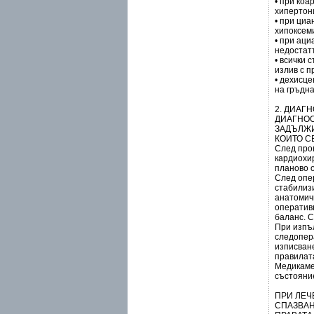
• при коа
хипертон
• при ци
хипоксем
• при ац
недостат
• всички 
излив с п
• дехисц
на гръдна
2. ДИАГ
ДИАГНОС
ЗАДЪЛЖИ
КОИТО С
След про
кардиохир
планово 
След опе
стабилиз
анатомич
оператив
баланс. 
При изпъ
следопер
изписване
правилат
Медикаме
състояни
ПРИ ЛЕЧ
СПАЗВАН