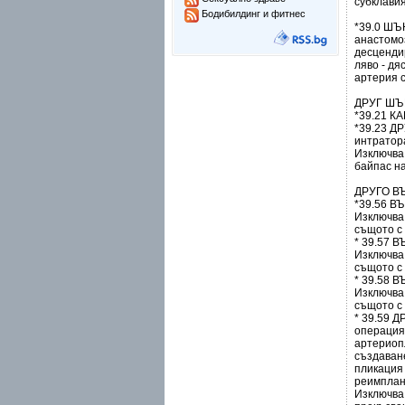
субклави
Бодибилдинг и фитнес
*39.0 Ш
анастомоз
десценди
ляво - дя
артерия 
ДРУГ ШЪ
*39.21 
*39.23 
интратор
Изключва
байпас на
ДРУГО В
*39.56 
Изключва
същото с 
* 39.57
Изключва
същото с 
* 39.58
Изключва
същото с 
* 39.59
операция
артериоп
създаван
пликация
реимплан
Изключва