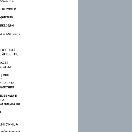
ицефална
оксемия и
ърдечна
рикарден
зстановяване
ЖНОСТИ Е
ЕЙНОСТИ,
еждат
агат за
 целят
е
ършената
ролитния
 извежда в
ото
се лекува по
т
ОСИГУРЯВА