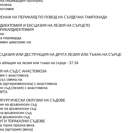
 на перикарден прозорец
иолиза
иотомия
 ДРЕНАЖ НА ПЕРИКАРД ПО ПОВОД НА СЪРДЕЧНА ТАМПОНАДА
ДИЕКТОМИЯ И ЕКСЦИЗИЯ НА ЛЕЗИЯ НА СЪРЦЕТО
ПЕРИКАРДИЕКТОМИЯ
на:
на перикарда
ивен цикатрикс на:
ЕКСЦИЗИЯ ИЛИ ДЕСТРУКЦИЯ НА ДРУГА ЛЕЗИЯ ИЛИ ТЪКАН НА СЪРЦЕ
:
 аблация на лезия или тъкан на сърце - 37.34
Я НА СЪД С АНАСТОМОЗА
мия с анастомоза
със смяна на:
а (артериовенозна) с анастомоза
н съд (лезия) с анастомоза
АОРТА
ИРУРГИЧЕСКИ ОКЛУЗИИ НА СЪДОВЕ
не на кръвоносен съд
не на кръвоносен съд
 на кръвоносен съд
на кръвоносен съд
ДРУГИ ТОРАКАЛНИ СЪДОВЕ
а горна празна вена
а (артерия) (вена)