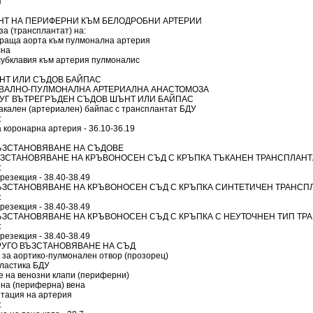
я
ЪНТ НА ПЕРИФЕРНИ КЪМ БЕЛОДРОБНИ АРТЕРИИ
а (трансплантат) на:
раща аорта към пулмонална артерия
сна
субклавия към артерия пулмоналис
НТ ИЛИ СЪДОВ БАЙПАС
КАВАЛНО-ПУЛМОНАЛНА АРТЕРИАЛНА АНАСТОМОЗА
ДРУГ ВЪТРЕГРЪДЕН СЪДОВ ШЪНТ ИЛИ БАЙПАС
акален (артериален) байпас с трансплантат БДУ
:
 коронарна артерия - 36.10-36.19
ЪЗСТАНОВЯВАНЕ НА СЪДОВЕ
ВЪЗСТАНОВЯВАНЕ НА КРЪВОНОСЕН СЪД С КРЪПКА ТЪКАНЕН ТРАНСПЛАНТ
:
резекция - 38.40-38.49
 ВЪЗСТАНОВЯВАНЕ НА КРЪВОНОСЕН СЪД С КРЪПКА СИНТЕТИЧЕН ТРАНСП
:
резекция - 38.40-38.49
 ВЪЗСТАНОВЯВАНЕ НА КРЪВОНОСЕН СЪД С КРЪПКА С НЕУТОЧНЕН ТИП ТР
:
резекция - 38.40-38.49
 ДРУГО ВЪЗСТАНОВЯВАНЕ НА СЪД
 за аортико-пулмонален отвор (прозорец)
ластика БДУ
е на венозни клапи (периферни)
 на (периферна) вена
тация на артерия
: