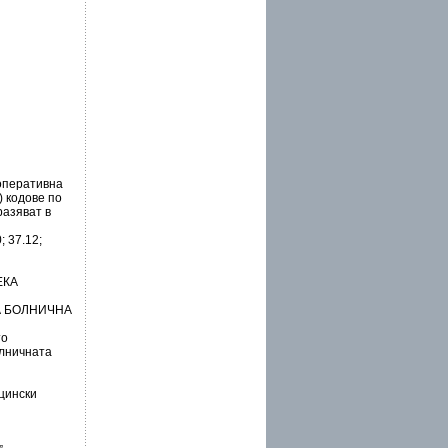
 оперативна
) кодове по
азяват в
 37.12;
ЕКА
А БОЛНИЧНА
то
олничната
ицински