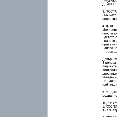
ПРАВАТА
ДЕЙНОСТ
3. ПОСТ
Окончател
оператив
4. ДЕХО
Медицинс
- постига
- детето 
- раните 
- ритъмни
- липса 
- траен а
Довършва
В цената 
пациента 
Контролн
дневник/ж
заведени
При диаг
наблюден
5. МЕДИ
медицинс
ІІІ. ДО
1. ХОСПИ
ІІ на “На