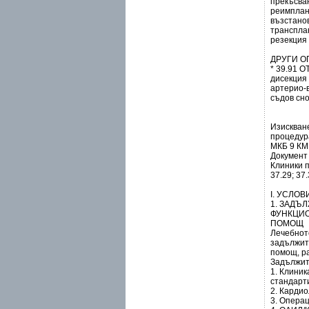
прекъсван
реимплан
възстанов
трансплан
резекция 
ДРУГИ О
* 39.91
дисекция 
артерио-
съдов сн
Изискван
процедура
МКБ 9 КМ
Документ
Клиники п
37.29; 37.
І. УСЛО
1. ЗАДЪ
ФУНКЦИО
ПОМОЩ
Лечебнот
задължит
помощ, р
Задължит
1. Клиник
стандарти
2. Карди
3. Опера