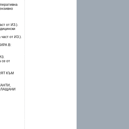
оперативна
тензивно
ст от ИЗ.).
едицински
част от ИЗ.).
ИРА В:
ИЗ.
а се от
ПЯТ КЪМ
АНТИ,
ПЛАЩАНИ