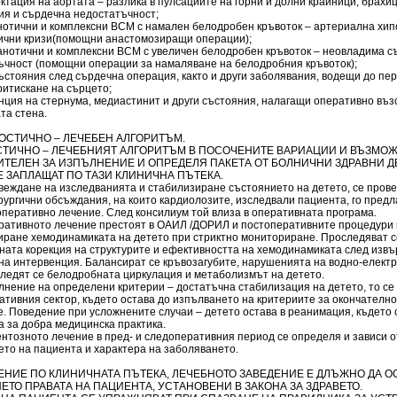
рктация на аортата – разлика в пулсациите на горни и долни крайници; брах
ия и сърдечна недостатъчност;
анотични и комплексни ВСМ с намален белодробен кръвоток – артериална хип
ични кризи(помощни анастомозиращи операции);
ианотични и комплексни ВСМ с увеличен белодробен кръвоток – неовладима с
ъчност (помощни операции за намаляване на белодробния кръвоток);
състояния след сърдечна операция, както и други заболявания, водещи до пе
ритискане на сърцето;
енция на стернума, медиастинит и други състояния, налагащи оперативно въ
та стена.
НОСТИЧНО – ЛЕЧЕБЕН АЛГОРИТЪМ.
ТИЧНО – ЛЕЧЕБНИЯТ АЛГОРИТЪМ В ПОСОЧЕНИТЕ ВАРИАЦИИ И ВЪЗМО
ТЕЛЕН ЗА ИЗПЪЛНЕНИЕ И ОПРЕДЕЛЯ ПАКЕТА ОТ БОЛНИЧНИ ЗДРАВНИ Д
Е ЗАПЛАЩАТ ПО ТАЗИ КЛИНИЧНА ПЪТЕКА.
веждане на изследванията и стабилизиране състоянието на детето, се пров
ургични обсъждания, на които кардиолозите, изследвали пациента, го предл
оперативно лечение. След консилиум той влиза в оперативната програма.
ративното лечение престоят в ОАИЛ /ДОРИЛ и постоперативните процедури
иране хемодинамиката на детето при стриктно мониториране. Проследяват с
ната корекция на структурите и ефективността на хемодинамиката след изв
на интервенция. Балансират се кръвозагубите, нарушенията на водно-елект
Следят се белодробната циркулация и метаболизмът на детето.
лнение на определени критерии – достатъчна стабилизация на детето, то се
ативния сектор, където остава до изпълването на критериите за окончателн
. Поведение при усложнените случаи – детето остава в реанимация, където 
а за добра медицинска практика.
нтозното лечение в пред- и следоперативния период се определя и зависи о
ето на пациента и характера на заболяването.
ЕНИЕ ПО КЛИНИЧНАТА ПЪТЕКА, ЛЕЧЕБНОТО ЗАВЕДЕНИЕ Е ДЛЪЖНО ДА 
ЕТО ПРАВАТА НА ПАЦИЕНТА, УСТАНОВЕНИ В ЗАКОНА ЗА ЗДРАВЕТО.