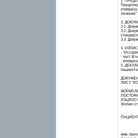
2. ПРЕДО
Предопер
епикриза
лечение” 
3. ДОКУ
3.1. Доку
3.2. Док
стандарти
3.3. Доку
4. ИЗПИ
- “Истори
- част ІІ
- епикриз
5. ДЕКЛАР
пациента 
ДОКУМЕН
ЛИСТ “И
ФОРМУЛЯ
ПОСТОЯН
ИЗЦЯЛО 
(Копие о
ПАЦИЕН
име, пре