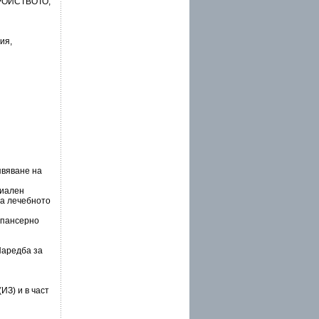
РОЙСТВОТО,
ия,
явяване на
циален
на лечебното
спансерно
аредба за
З) и в част