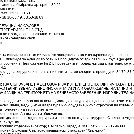
е на вена кава - 38.7
тация на бъбречна артерия - 39.55
яване с:
тат - 39.56-39.58
- 38.30-38.49, 38.60-38.69
ПЕРАЦИИ НА СЪДОВЕ
 ОТПРЕПАРИРАНЕ НА СЪД
и освобождаване от околните тъкани:
венозно-нервен сноп
оп
е: Клиничната пътека се счита за завършена, ако е извършена една основна
 и минимум по една диагностична процедура от три различни групи (рубрики
, посочени в Приложение № 24. Проведените процедури задължително се отр
 №1.
о съдова хирургия извършват и отчитат само следните процедури: 34.79; 37.0;
33.
ВИЯ ЗА СКЛЮЧВАНЕ НА ДОГОВОР И ЗА ИЗПЪЛНЕНИЕ НА КЛИНИЧНАТА ПЪТ
ЛЖИТЕЛНИ ЗВЕНА, МЕДИЦИНСКА АПАРАТУРА И ОБОРУДВАНЕ, НАЛИЧНИ И
НИРАЩИ НА ТЕРИТОРИЯТА НА ЛЕЧЕБНОТО ЗАВЕДЕНИЕ, ИЗПЪЛНИТЕЛ Н
о заведение за болнична помощ може да осигури чрез договор, вменените ка
елни звена, медицинска апаратура и оборудване, и със структури на извънб
азположени на територията му
елно звено Апаратура и оборудване
а/отделение по кардиохирургия и клиника по съдова хирургия. Съгласно мед
 “Хирургия”
ологично отделение (сектор) Съгласно Наредба №18 от 20.06.2005 на МЗ
ционен блок/зали Съгласно медицински стандарти “Хирургия”