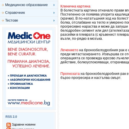
Медицинско образование
Клинична картина
В болестната картина отначало прави в
Справочник
Постепенно се появява упорита кашлица
(храчки). В по-нататъшния ход на болестт
Тестове
болка, отслабване на тегло и умерено п
прогресивно нараства и може да запуши 
белодробен сегмент или дял (ателектаз
разсейки в плеврата (с кръвенист плевр
възли, по-рядко в мозъка.
Лечението
на бронхобелодробния рак е о
преди метастазирането. Извършва се от
операцията се провежда курсово лъчелеч
действие, болкоуспокояващи, отхрачващи
Прогнозата
на бронхобелодробния рак е
бързо прогресира и настъпва смърт.
RSS 2.0
Здравни новини