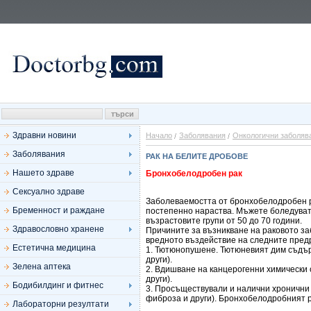
Здравни новини
Начало
Заболявания
Онкологични заболяв
Заболявания
РАК НА БЕЛИТЕ ДРОБОВЕ
Нашето здраве
Бронхобелодробен рак
Сексуално здраве
Заболеваемостта от бронхобелодробен ра
Бременност и раждане
постепенно нараства. Мъжете боледуват 
възрастовите групи от 50 до 70 години.
Здравословно хранене
Причините за възникване на раковото за
вредното въздействие на следните пред
Естетична медицина
1. Тютюнопушене. Тютюневият дим съдър
други).
Зелена аптека
2. Вдишване на канцерогенни химически 
други).
Бодибилдинг и фитнес
3. Просъществували и налични хронични
фиброза и други). Бронхобелодробният р
Лабораторни резултати