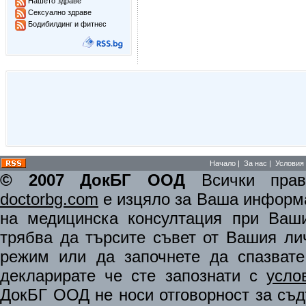
Нашето здраве
Сексуално здраве
Бодибилдинг и фитнес
Начало
|
За нас
|
Условия 
© 2007 ДокБГ ООД
Всички права
doctorbg.com
е изцяло за Ваша информа
на медицинска консултация при Ваши
трябва да търсите съвет от Вашия ли
режим или да започнете да спазват
декларирате че сте запознати с
усло
ДокБГ ООД не носи отговорност за съдъ