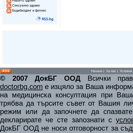
Нашето здраве
Сексуално здраве
Бодибилдинг и фитнес
Начало
|
За нас
|
Условия 
© 2007 ДокБГ ООД
Всички права
doctorbg.com
е изцяло за Ваша информа
на медицинска консултация при Ваши
трябва да търсите съвет от Вашия ли
режим или да започнете да спазват
декларирате че сте запознати с
усло
ДокБГ ООД не носи отговорност за съдъ