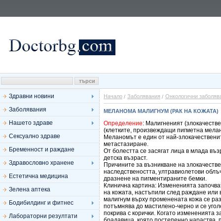
Здравни новини
Начало
Заболявания
Онкологични заболяв
Заболявания
МЕЛАНОМА МАЛИГНУМ (РАК НА КОЖАТА)
Нашето здраве
Определение
: Малигненият (злокачеств
(клетките, произвеждащи пигметна мелани
Сексуално здраве
Меланомът е един от най-злокачественит
метастазиране.
Бременност и раждане
От болестта се засягат лица в млада възр
детска възраст.
Здравословно хранене
Причините за възникване на злокачестве
наследствеността, ултравиолетови облъ
Естетична медицина
дразнене на пигментираните бемки.
Клинична картина: Измененията започва
Зелена аптека
на кожата, настъпили след раждане или
малигнум върху променената кожа се раз
Бодибилдинг и фитнес
потъмнява до мастилено-черно и се угол
покрива с корички. Когато измененията 
Лабораторни резултати
брадавица, която постепенно нараства, 