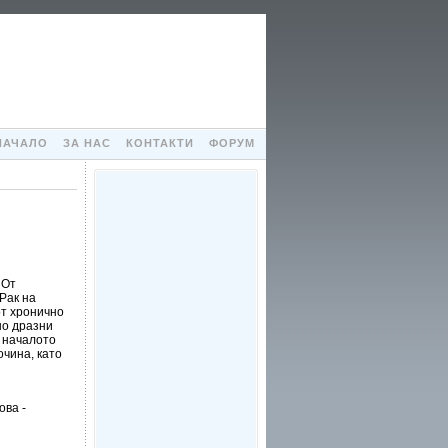
НАЧАЛО
ЗА НАС
КОНТАКТИ
ФОРУМ
 От
Рак на
от хронично
но дразни
В началото
очина, като
ова -