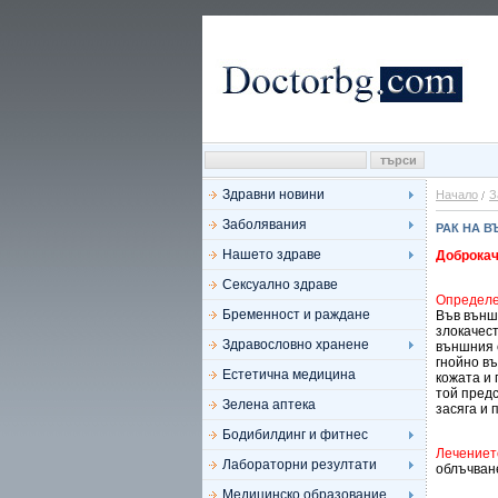
Здравни новини
Начало
З
Заболявания
РАК НА 
Нашето здраве
Доброкач
Сексуално здраве
Определ
Бременност и раждане
Във външ
злокачест
Здравословно хранене
външния с
гнойно въ
Естетична медицина
кожата и 
той предс
Зелена аптека
засяга и 
Бодибилдинг и фитнес
Лечениет
Лабораторни резултати
облъчване
Медицинско образование