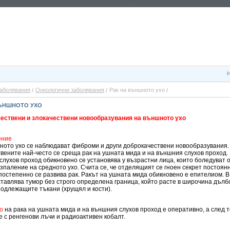
аболявания
Онкологични заболявания
Рак на външното ухо
ВЪНШНОТО УХО
ествени и злокачествени новообразувания на външното ухо
ение
ното ухо се наблюдават фиброми и други доброкачествени новообразувания.
вените най-често се среща рак на ушната мида и на външния слухов проход. 
лухов проход обикновено се установява у възрастни лица, които боледуват 
зпаление на средното ухо. Счита се, че отделящият се гноен секрет постоян
постепенно се развива рак. Ракът на ушната мида обикновено е епителиом. 
тавлява тумор без строго определена граница, който расте в широчина дълб
подлежащите тъкани (хрущял и кости).
о
на рака на ушната мида и на външния слухов проход е оперативно, а след т
 с ренгенови лъчи и радиоактивен кобалт.