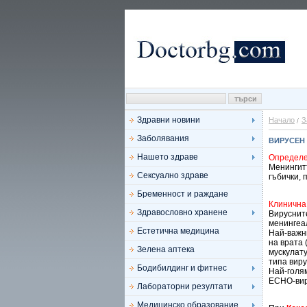
Здравни новини
Начало
З
Заболявания
ВИРУСЕН
Нашето здраве
Определ
Менингитъ
Сексуално здраве
гъбички, 
Бременност и раждане
Клинична
Здравословно хранене
Вируснит
менингеал
Естетична медицина
Най-важн
на врата
Зелена аптека
мускулату
типа виру
Бодибилдинг и фитнес
Най-голям
ЕСНО-вир
Лабораторни резултати
Медицинско образование