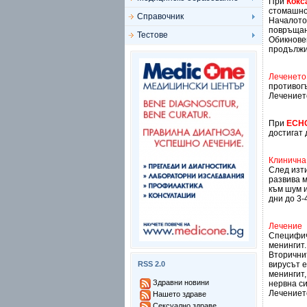
При
Кокс
стомашно
Справочник
Началото 
повръщан
Тестове
Обикновен
продължи 
Леченето
противог
Лечениет
При
ЕСНО
достигат 
Клинична
След изт
развива м
към шум 
дни до 3-
Лечение
Специфич
менингит.
Вторичнит
RSS 2.0
вирусът е
менингит
Здравни новини
нервна с
Лечението
Нашето здраве
Сексуално здраве