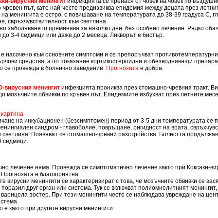
аки-вирусния менингит
инфекцията се пренася от човек на човек по въздушн
-чревен път, като най-често предизвиква епидемия между децата през летни
на менингита е остро, с повишаване на температурата до 38-39 градуса С, г
е, свръхчувствителност към светлина.
о заболяването преминава за няколко дни, без особено лечение. Рядко обач
до 3-4 седмици или даже до 2 месеца. Ликворът е бистър.
е насочено към основните симптоми и се препоръчват противотемпературни
ърчови средства, а по показание кортикостероидни и обезводняващи препара
о се провежда в болнично заведение.
Прогнозата
е добра.
-вирусния менингит
инфекцията прониква през стомашно-чревния тракт. В
до мозъчните обвивки по кръвен път. Епидемиите избухват през летните месе
 картина
ичане на инкубационен (безсимптомен) период от 3-5 дни температурата се 
енингиален синдром - главоболие, повръщане, ригидност на врата, свръхчув
и светлина. Появяват се стомашно-чревни разстройства. Болестта продължав
4 седмици.
но лечение няма. Провежда се симптоматично лечение както при Коксаки-ви
 Прогнозата е благоприятна.
е вирусни менингити се характеризират с това, че мозъчните обвивки се зася
 поразил друг орган или система. Тук се включват полиомиелитният менингит,
, варицела-зостер. При тези менингити често се наблюдава увреждане на це
истема.
 е както при другите вирусни менингити.