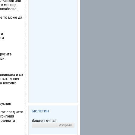
о-капков или
те месеци.
лавоболие,
е то може да
 и
ти.
ирусите
ци.
повишава и се
ствителност
а няколко
русния
БЮЛЕТИН
гат след като
 грипния
нтралната
Вашият e-mail: