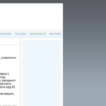
НАЧАЛО
ЗА НАС
КОНТАКТИ
ФОРУМ
, спирохети,
яване с
ход.
, ригидност
вратната
нати над 50
ки-вируси,