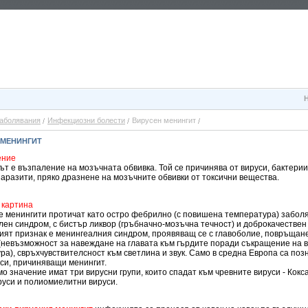
аболявания
Инфекциозни болести
Вирусен менингит
 МЕНИНГИТ
ение
т е възпаление на мозъчната обвивка. Той се причинява от вируси, бактерии
паразити, пряко дразнене на мозъчните обвивки от токсични вещества.
 картина
е менингити протичат като остро фебрилно (с повишена температура) забол
ен синдром, с бистър ликвор (гръбначно-мозъчна течност) и доброкачествен 
ият признак е менингеалния синдром, проявяващ се с главоболие, повръщане
 (невъзможност за навеждане на главата към гърдите поради съкращение на 
ра), свръхчувствителсност към светлина и звук. Само в средна Европа са поз
си, причиняващи менингит.
о значение имат три вирусни групи, които спадат към чревните вируси - Кокса
уси и полиомиелитни вируси.