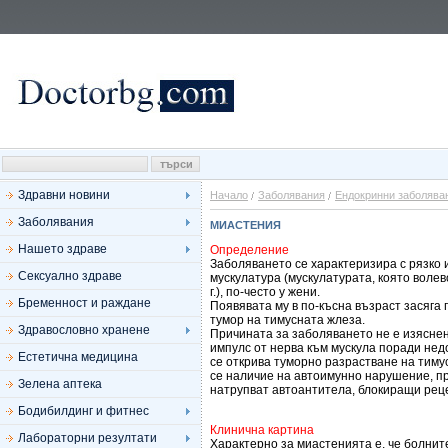
Здравни новини
Начало
Заболявания
Ендокринни заболява
Заболявания
МИАСТЕНИЯ
Нашето здраве
Определение
Заболяването се характеризира с рязко
Сексуално здраве
мускулатура (мускулатурата, която волев
г.), по-често у жени.
Бременност и раждане
Появявата му в по-късна възраст засяга 
тумор на тимусната жлеза.
Здравословно хранене
Причината за заболяването не е изясне
импулс от нерва към мускула поради недо
Естетична медицина
се открива туморно разрастване на тиму
се наличие на автоимунно нарушение, при
Зелена аптека
натрупват автоантитела, блокиращи рец
Бодибилдинг и фитнес
Клинична картина
Лабораторни резултати
Характерно за миастенията е, че болните