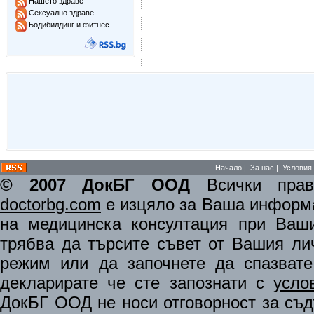
Нашето здраве
Сексуално здраве
Бодибилдинг и фитнес
Начало
|
За нас
|
Условия 
© 2007 ДокБГ ООД
Всички права
doctorbg.com
е изцяло за Ваша информа
на медицинска консултация при Ваши
трябва да търсите съвет от Вашия ли
режим или да започнете да спазват
декларирате че сте запознати с
усло
ДокБГ ООД не носи отговорност за съдъ