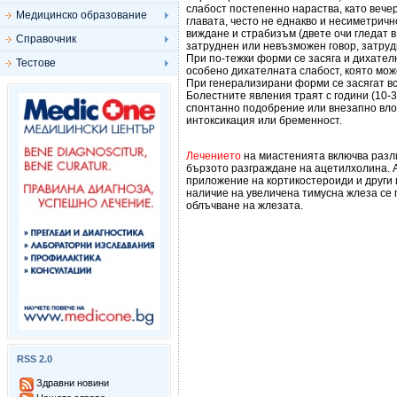
слабост постепенно нараства, като вече
Медицинско образование
главата, често не еднакво и несиметричн
виждане и страбизъм (двете очи гледат в
Справочник
затруднен или невъзможен говор, затруд
При по-тежки форми се засяга и дихател
Тестове
особено дихателната слабост, която мож
При генерализирани форми се засягат вс
Болестните явления траят с години (10-3
спонтанно подобрение или внезапно вло
интоксикация или бременност.
Лечението
на миастенията включва разли
бързото разграждане на ацетилхолина. 
приложение на кортикостероиди и други 
наличие на увеличена тимусна жлеза се
облъчване на жлезата.
RSS 2.0
Здравни новини