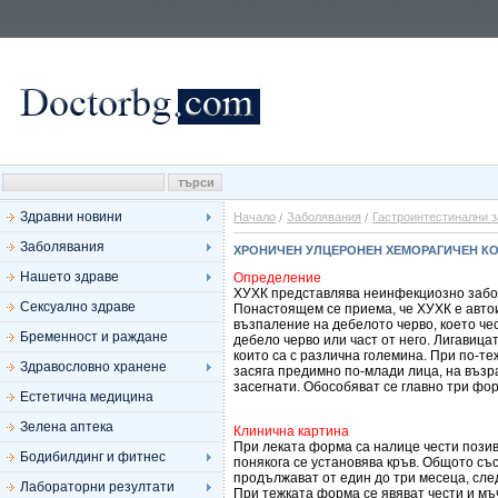
Здравни новини
Начало
Заболявания
Гастроинтестинални 
Заболявания
ХРОНИЧЕН УЛЦЕРОНЕН ХЕМОРАГИЧЕН КОЛ
Нашето здраве
Определение
ХУХК представлява неинфекциозно забол
Сексуално здраве
Понастоящем се приема, че ХУХК е авто
възпаление на дебелото черво, което ч
Бременност и раждане
дебело черво или част от него. Лигавицат
които са с различна големина. При по-те
Здравословно хранене
засяга предимно по-млади лица, на възра
засегнати. Обособяват се главно три фор
Естетична медицина
Зелена аптека
Клинична картина
При леката форма са налице чести позив
Бодибилдинг и фитнес
понякога се установява кръв. Общото съ
продължават от един до три месеца, сле
Лабораторни резултати
При тежката форма се явяват чести и м