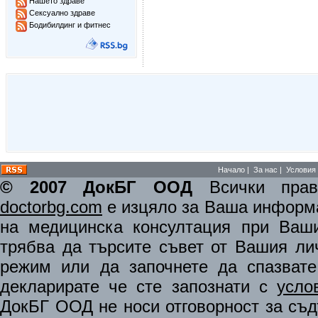
Нашето здраве
Сексуално здраве
Бодибилдинг и фитнес
Начало
|
За нас
|
Условия 
© 2007 ДокБГ ООД
Всички права
doctorbg.com
е изцяло за Ваша информа
на медицинска консултация при Ваши
трябва да търсите съвет от Вашия ли
режим или да започнете да спазват
декларирате че сте запознати с
усло
ДокБГ ООД не носи отговорност за съдъ