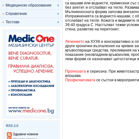
са кашави или воднисти, примесени със с
Медицинско образование
без апетит и отслабват на тегло. Развив
Мълниеносната форма започва внезапно 
Справочник
Изпражненията са воднисто-кашави, с оби
отслабват на тегло. Кожата и видимите 
Тестове
39-40 градуса С. Настъпват тежки услож
стена, развитие на перитонит.
Лечението
на ХУХК е консервативно и оп
други хронични възпаления на чревни з
кръвоспиращи средства, преливания на к
показание (неовладяем кръвоизлив, проб
леки форми се назначават цитостатици и
Прогнозата
е сериозна. При животозаст
влошава.
Профилактиката
се състои в мероприяти
RSS 2.0
Здравни новини