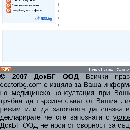
Нашето здраве
Сексуално здраве
Бодибилдинг и фитнес
Начало
|
За нас
|
Условия 
© 2007 ДокБГ ООД
Всички права
doctorbg.com
е изцяло за Ваша информа
на медицинска консултация при Ваши
трябва да търсите съвет от Вашия ли
режим или да започнете да спазват
декларирате че сте запознати с
усло
ДокБГ ООД не носи отговорност за съдъ