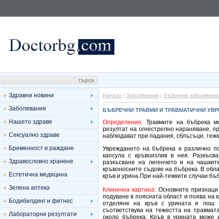
Здравни новини
Начало
Заболявания
Бъбречни заболявани
Заболявания
БЪБРЕЧНИ ТРАВМИ И ТРАВМАТИЧНИ УВ
Нашето здраве
Определение
: Травмите на бъбрека м
резултат на огнестрелно нараняване, пр
Сексуално здраве
наблюдават при падания, сблъсъци, тежк
Бременност и раждане
Увреждането на бъбрека е различно по
капсула с кръвоизлив в нея. Разкъс
Здравословно хранене
разкъсване на легенчето и на чашките
кръвоносните съдове на бъбрека. В обла
Естетична медицина
кръв и урина.При най-тежките случаи бъб
Зелена аптека
Клинична картина
: Основните признаци
подуване в поясната област и поява на 
Бодибилдинг и фитнес
отделяне на кръв с урината е лош п
съответствува на тежестта на травмата
Лабораторни резултати
около бъбрека. Кръв в урината може 