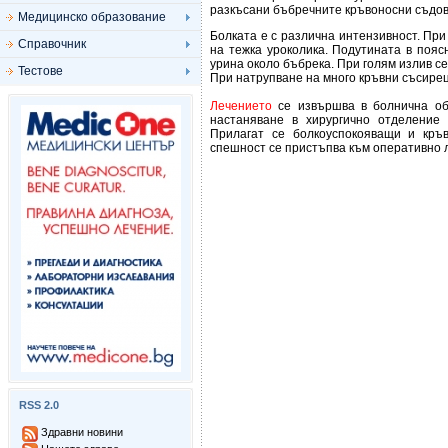
разкъсани бъбречните кръвоносни съдов
Медицинско образование
Болката е с различна интензивност. При
Справочник
на тежка уроколика. Подутината в пояс
урина около бъбрека. При голям излив с
Тестове
При натрупване на много кръвни съсирец
Лечението
се извършва в болнична обс
настаняване в хирургично отделение
Прилагат се болкоуспокояващи и кръ
спешност се пристъпва към оперативно 
RSS 2.0
Здравни новини