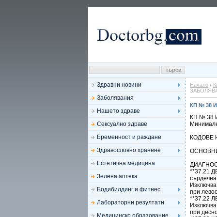
Здравни новини
Начало
К
ЗАБОЛЯВ
Заболявания
КП № 38
Нашето здраве
КП № 38
Сексуално здраве
Минимале
Бременност и раждане
КОДОВЕ 
Здравословно хранене
ОСНОВН
Естетична медицина
ДИАГНОС
**37.21
Зелена аптека
сърдечна
Изключва
Бодибилдинг и фитнес
при лево
**37.22
Лабораторни резултати
Изключва
при десн
Медицинско образование