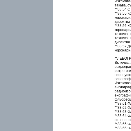
Изключва
такава, с
**88.54
**88.55
коронарн
директна
**88.56
коронарн
техника н
техника н
директна
**88.57
коронарн
ФЛЕБОГ
Включва:
радиогра
ретрогра
венепунк
венограф
Изключва
ангиогра
радиоизот
ехография
флуоресце
**88.61
**88.62
**88.63
**88.64
спленопо
**88.65
**88.66