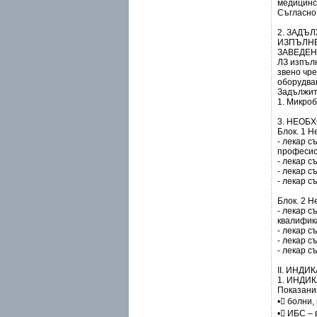
медицинс
Съгласно
2. ЗАДЪ
ИЗПЪЛНЕ
ЗАВЕДЕН
ЛЗ изпъл
звено чре
оборудва
Задължит
1. Микро
3. НЕОБ
Блок. 1 Н
- лекар 
професиo
- лекар с
- лекар с
- лекар с
Блок. 2 Н
- лекар 
квалифика
- лекар с
- лекар с
- лекар с
ІІ. ИНД
1. ИНДИ
Показани
• болни,
• ИБС – 