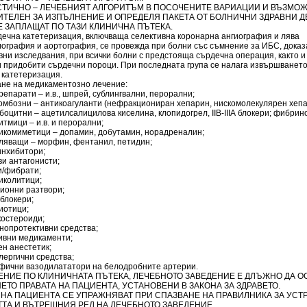
ТИЧНО – ЛЕЧЕБНИЯТ АЛГОРИТЪМ В ПОСОЧЕНИТЕ ВАРИАЦИИ И ВЪЗМО
ТЕЛЕН ЗА ИЗПЪЛНЕНИЕ И ОПРЕДЕЛЯ ПАКЕТА ОТ БОЛНИЧНИ ЗДРАВНИ Д
Е ЗАПЛАЩАТ ПО ТАЗИ КЛИНИЧНА ПЪТЕКА.
дечна катетеризация, включваща селективна коронарна ангиография и лява
лография и аортография, се провежда при болни със съмнение за ИБС, доказ
ни изследвания, при всички болни с предстояща сърдечна операция, както и
и придобити сърдечни пороци. При последната група се налага извършването
 катетеризация.
не на медикаментозно лечение:
репарати – и.в., шпрей, сублингвални, перорални;
ромбозни – антикоагуланти (нефракциониран хепарин, нискомолекулярен хепа
оцитни – ацетилсалицилова киселина, клопидогрел, ІІВ-ІІІА блокери; фибрин
итмици – и.в. и перорални;
тикомиметици – допамин, добутамин, норадреналин;
оляващи – морфин, фентанил, петидин;
инхибитори;
ви антагонисти;
и/фибрати;
иколитици;
зионни разтвори;
 блокери;
иотици;
костероиди;
нопротективни средства;
тивни медикаменти;
ен анестетик;
лергични средства;
ифични вазодилататори на белодробните артерии.
ЕНИЕ ПО КЛИНИЧНАТА ПЪТЕКА, ЛЕЧЕБНОТО ЗАВЕДЕНИЕ Е ДЛЪЖНО ДА 
ЕТО ПРАВАТА НА ПАЦИЕНТА, УСТАНОВЕНИ В ЗАКОНА ЗА ЗДРАВЕТО.
 НА ПАЦИЕНТА СЕ УПРАЖНЯВАТ ПРИ СПАЗВАНЕ НА ПРАВИЛНИКА ЗА УСТ
ТА И ВЪТРЕШНИЯ РЕД НА ЛЕЧЕБНОТО ЗАВЕДЕНИЕ.