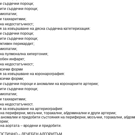
и сърдечни пороци;
бити сърдечни пороци;
омиопатии;
и тахиаритмии;
на недостатъчност;
я за извършване на дясна сърдечна катетеризация:
и сърдечни пороци;
бити сърдечни пороци;
иктивен перикардит;
омиопатии;
чна пулмонална хипертония;
робен инфаркт;
на недостатъчност;
 всички форми
я за извършване на коронарография:
всички форми;
ни сърдечни пороци и аномалии на коронарните артерии;
бити сърдечни пороци;
омиопатии;
и тахиаритмии;
на недостатъчност.
я за извършване на артериография:
 на периферни, мозъчни, торакални, абдоминални и други артерии;
и аномалии и придобити състояния на периферни, мозъчни, торакални, абдом
ерии;
 на аортата – вродени и придобити.
НОСТИЧНО – ЛЕЧЕБЕН АЛГОРИТЪМ.