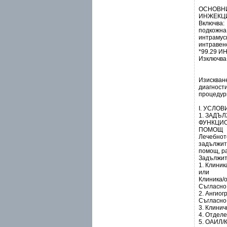
ОСНОВНИ
ИНЖЕКЦИ
Включва:
подкожна
интрамус
интравен
*99.29 
Изключва
Изискване
диагности
процедур
І. УСЛО
1. ЗАДЪ
ФУНКЦИО
ПОМОЩ
Лечебното
задължит
помощ, р
Задължит
1. Клиник
или
Клиника/
Съгласно
2. Ангиог
Съгласно
3. Клини
4. Отдел
5. ОАИЛ/