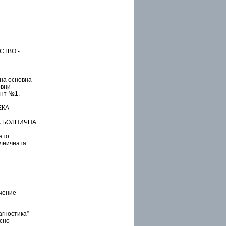
СТВО -
дна основна
овни
ент №1.
ЕКА
А БОЛНИЧНА
ато
олничната
ъчение
агностика”
сно