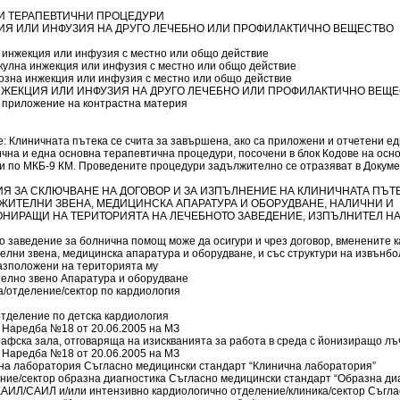
 ТЕРАПЕВТИЧНИ ПРОЦЕДУРИ
Я ИЛИ ИНФУЗИЯ НА ДРУГО ЛЕЧЕБНО ИЛИ ПРОФИЛАКТИЧНО ВЕЩЕСТВО
 инжекция или инфузия с местно или общо действие
кулна инжекция или инфузия с местно или общо действие
озна инжекция или инфузия с местно или общо действие
ИНЖЕКЦИЯ ИЛИ ИНФУЗИЯ НА ДРУГО ЛЕЧЕБНО ИЛИ ПРОФИЛАКТИЧНО ВЕЩЕ
 приложение на контрастна материя
: Клиничната пътека се счита за завършена, ако са приложени и отчетени е
чна и една основна терапевтична процедури, посочени в блок Кодове на осн
и по МКБ-9 КМ. Проведените процедури задължително се отразяват в Докум
ВИЯ ЗА СКЛЮЧВАНЕ НА ДОГОВОР И ЗА ИЗПЪЛНЕНИЕ НА КЛИНИЧНАТА ПЪТ
ЛЖИТЕЛНИ ЗВЕНА, МЕДИЦИНСКА АПАРАТУРА И ОБОРУДВАНЕ, НАЛИЧНИ И
НИРАЩИ НА ТЕРИТОРИЯТА НА ЛЕЧЕБНОТО ЗАВЕДЕНИЕ, ИЗПЪЛНИТЕЛ Н
 заведение за болнична помощ може да осигури и чрез договор, вменените к
елни звена, медицинска апаратура и оборудване, и със структури на извънб
азположени на територията му
елно звено Апаратура и оборудване
а/отделение/сектор по кардиология
отделение по детска кардиология
 Наредба №18 от 20.06.2005 на МЗ
рафска зала, отговаряща на изискванията за работа в среда с йонизиращо л
 Наредба №18 от 20.06.2005 на МЗ
чна лаборатория Съгласно медицински стандарт “Клинична лаборатория”
ение/сектор образна диагностика Съгласно медицински стандарт “Образна ди
КАИЛ/САИЛ и/или интензивно кардиологично отделение/клиника/сектор Съгла