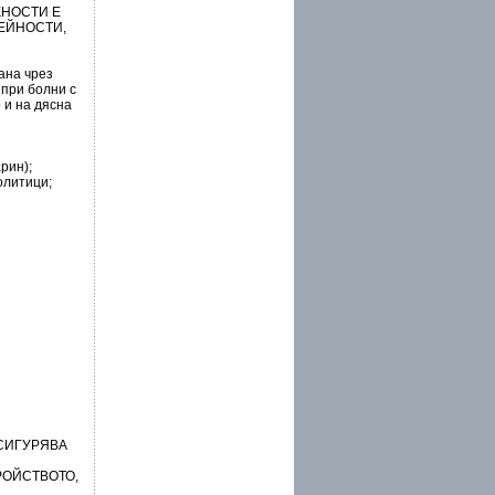
ЖНОСТИ Е
ЕЙНОСТИ,
ана чрез
 при болни с
 и на дясна
рин);
олитици;
ОСИГУРЯВА
РОЙСТВОТО,