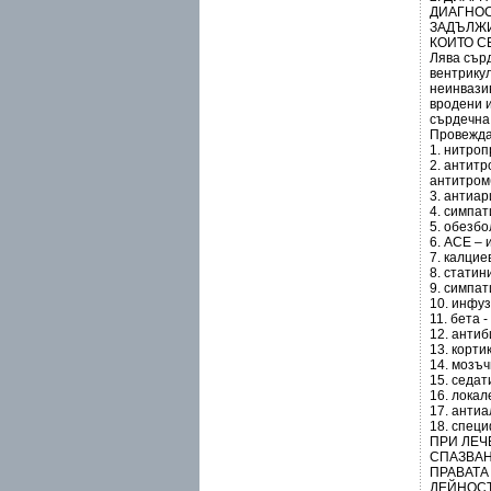
ДИАГНОС
ЗАДЪЛЖИ
КОИТО С
Лява сър
вентрику
неинвазив
вродени 
сърдечна
Провежда
1. нитроп
2. антит
антитромб
3. антиар
4. симпа
5. обезб
6. АСЕ – 
7. калцие
8. статин
9. симпат
10. инфу
11. бета -
12. антиб
13. корти
14. мозъч
15. седа
16. локал
17. антиа
18. спец
ПРИ ЛЕЧ
СПАЗВАН
ПРАВАТА
ДЕЙНОСТ