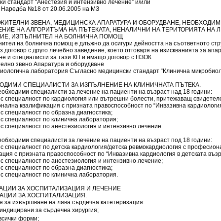
ки стандарт “Анестезия и интензивно лечение” и/или
 Наредба №18 от 20.06.2005 на МЗ
ЛЖИТЕЛНИ ЗВЕНА, МЕДИЦИНСКА АПАРАТУРА И ОБОРУДВАНЕ, НЕОБХОДИМ
НИЕ НА АЛГОРИТЪМА НА ПЪТЕКАТА, НЕНАЛИЧНИ НА ТЕРИТОРИЯТА НА 
ИЕ, ИЗПЪЛНИТЕЛ НА БОЛНИЧНА ПОМОЩ
нител на болнична помощ е длъжно да осигури дейността на съответното стр
з договор с друго лечебно заведение, което отговаря на изискванията за апа
не и специалисти за тази КП и имащо договор с НЗОК
елно звено Апаратура и оборудване
биологична лаборатория Съгласно медицински стандарт “Клинична микробиол
ХОДИМИ СПЕЦИАЛИСТИ ЗА ИЗПЪЛНЕНИЕ НА КЛИНИЧНАТА ПЪТЕКА.
еобходими специалисти за лечение на пациенти на възраст над 18 години:
със специалност по кардиология или вътрешни болести, притежаващ свидетел
нална квалификация с призната правоспособност по “Инвазивна кардиология
ъс специалност по образна диагностика;
ъс специалност по клинична лаборатория;
ъс специалност по анестезиология и интензивно лечение.
еобходими специалисти за лечение на пациенти на възраст под 18 години:
със специалност по детска кардиология/детска ревмокардиология с професио
ция с призната правоспособност по “Инвазивна кардиология в детската възр
ъс специалност по анестезиология и интензивно лечение;
ъс специалност по образна диагностика;
ъс специалност по клинична лаборатория.
ИКАЦИИ ЗА ХОСПИТАЛИЗАЦИЯ И ЛЕЧЕНИЕ
КАЦИИ ЗА ХОСПИТАЛИЗАЦИЯ.
я за извършване на лява сърдечна катетеризация:
 индицирани за сърдечна хирургия;
всички форми;