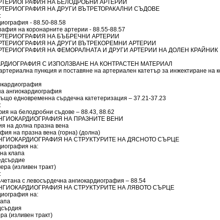
 АРТЕРИОГРАФИЯ НА БЕЛОДРОБНИ АРТЕРИИ
 АРТЕРИОГРАФИЯ НА ДРУГИ ВЪТРЕТОРАКАЛНИ СЪДОВЕ
:
иография - 88.50-88.58
афия на коронарните артерии - 88.55-88.57
 АРТЕРИОГРАФИЯ НА БЪБРЕЧНИ АРТЕРИИ
 АРТЕРИОГРАФИЯ НА ДРУГИ ВЪТРЕКОРЕМНИ АРТЕРИИ
 АРТЕРИОГРАФИЯ НА ФЕМОРАЛНАТА И ДРУГИ АРТЕРИИ НА ДОЛЕН КРАЙНИК
РДИОГРАФИЯ С ИЗПОЛЗВАНЕ НА КОНТРАСТЕН МАТЕРИАЛ
 артериална пункция и поставяне на артериален катетър за инжектиране на 
окардиография
на ангиокардиография
също едновременна сърдечна катетеризация – 37.21-37.23
:
ия на белодробни съдове – 88.43, 88.62
 АНГИОКАРДИОГРАФИЯ НА ПРАЗНИТЕ ВЕНИ
ия на долна празна вена
ия на празна вена (горна) (долна)
 АНГИОКАРДИОГРАФИЯ НА СТРУКТУРИТЕ НА ДЯСНОТО СЪРЦЕ
диография на:
на клапа
едсърдие
ера (изливен тракт)
:
ъчетана с левосърдечна ангиокардиография – 88.54
 АНГИОКАРДИОГРАФИЯ НА СТРУКТУРИТЕ НА ЛЯВОТО СЪРЦЕ
диография на:
лапа
дсърдия
ра (изливен тракт)