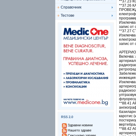
**37.23
**37.26
Справочник
ПРОВЕЖ
електроф
Тестове
програми
Изключва
запис от 
**37.27
Изключва
електрок
запис от 
АРТЕРИО
Включва:
артериал
радиогра
ретрогра
Забележк
инжекция
Изключва
артериог
радиоизот
ултразвук
флуоресце
**88.41
ангиогра
базиларн
каротис (
RSS 2.0
постерио
вертебра
Здравни новини
**88.42 
Нашето здраве
артериог
Сексуално здраве