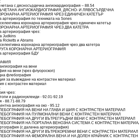
:
ъчетана с дясносърдечна ангиокардиография – 88.54
 СЪЧЕТАНА АНГИОКАРДИОГРАФИЯ, ДЯСНО- И ЛЯВОСЪРДЕЧНА
 КОРОНАРНА АРТЕРИОГРАФИЯ ЧРЕЗ ЕДИНИЧЕН КАТЕТЪР
а артериография по техниката на Sones
 селективна коронарна артериография чрез единичен катетър
 КОРОНАРНА АРТЕРИОГРАФИЯ ЧРЕЗ ДВА КАТЕТРА
а артериография чрез:
а Judkins
а Ricketts и Abrams
 селективна коронарна артериография чрез два катетра
 ДРУГА КОРОНАРНА АРТЕРИОГРАФИЯ
а артериография БДУ
РАФИЯ
 ангиография на вени
фия на вени (чрез флуороскоп)
дна флебография
ция за въвеждане на контрастен материал
ия с контрастен материал
:
фия чрез:
опи и радионуклеиди - 92.01-92.19
 - 88.71-88.79
нтна ангиография на око - 95.12
 ФЛЕБОГРАФИЯ НА ВЕНИ НА ГЛАВА И ШИЯ С КОНТРАСТЕН МАТЕРИАЛ
 ФЛЕБОГРАФИЯ НА ПУЛМОНАЛНИ ВЕНИ С КОНТРАСТЕН МАТЕРИАЛ
 ФЛЕБОГРАФИЯ НА ДРУГИ ВЪТРЕГРЪДНИ ВЕНИ С КОНТРАСТЕН МАТЕРИАЛ
 ФЛЕБОГРАФИЯ НА ПОРТАЛНА ВЕНОЗНА СИСТЕМА С КОНТРАСТЕН МАТЕРИА
ртография (с далачна артериография)
 ФЛЕБОГРАФИЯ НА ДРУГИ ВЪТРЕКОРЕМНИ ВЕНИ С КОНТРАСТЕН МАТЕРИАЛ
 ФЛЕБОГРАФИЯ НА ФЕМОРАЛНА ВЕНА И НА ДОЛЕН КРАЙНИК С КОНТРАСТЕН