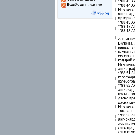
**88.43
Бодибилдинг и фитнес
**88.44
Изключва
ангиокард
артериогр
**88.45
**88.47
**88.48
АНГИОКА
Включва:
вещество
кимоанги
селектив
кодирай 
Изключва
ангиограф
**88.51
кавограф
флебограф
**88.52
ангиокар
пулмонал
дясно пр
дясна кам
Изключва
такава, с
**88.53
ангиокар
аортна к
ляво пре
лява каме