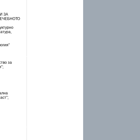
И ЗА
ЛЕЧЕБНОТО
уктурно
ратура,
огия”
ство за
”;
нална
аст”;