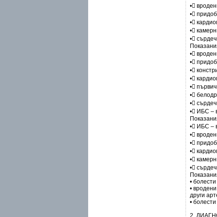
• вроден
• придо
• карди
• камерн
• сърдеч
Показани
• вроден
• придо
• констр
• карди
• първи
• белод
• сърдеч
• ИБС –
Показани
• ИБС – 
• вроде
• придо
• карди
• камерн
• сърдеч
Показани
• болести
• вроден
други арт
• болести
2. ДИАГ