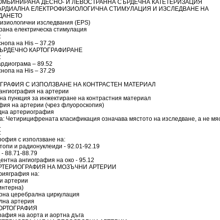
 КОМБИНИРАНА ДЕСНО- И ЛЕВОСТРАННА СЪРДЕЧНА КАТЕТЕРИЗАЦИЯ
 КАРДИАЛНА ЕЛЕКТРОФИЗИОЛОГИЧНА СТИМУЛАЦИЯ И ИЗСЛЕДВАНЕ НА
ДАНЕТО
изиологични изследвания (EPS)
рана електрическа стимулация
:
снопа на His – 37.29
 СЪРДЕЧНО КАРТОГРАФИРАНЕ
:
ардиограма – 89.52
снопа на His – 37.29
ГРАФИЯ С ИЗПОЛЗВАНЕ НА КОНТРАСТЕН МАТЕРИАЛ
 ангиография на артерии
на пункция за инжектиране на контрастния материал
фия на артерии (чрез флуороскопия)
дна артериография
а: Четирицифрената класификация означава мястото на изследване, а не мя
.
:
рофия с използване на:
опи и радионуклеиди - 92.01-92.19
 - 88.71-88.79
нтна ангиография на око - 95.12
 АРТЕРИОГРАФИЯ НА МОЗЪЧНИ АРТЕРИИ
фияграфия на:
и артерии
интерна)
рна церебрална циркулация
лна артерия
АОРТОГРАФИЯ
рафия на аорта и аортна дъга