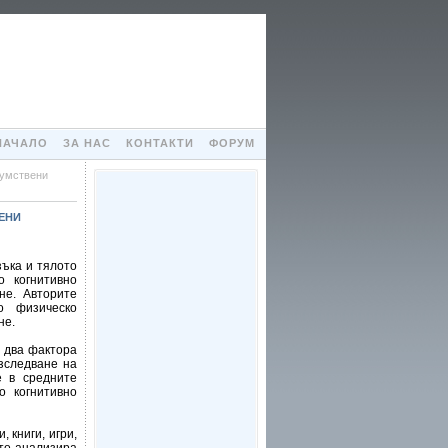
НАЧАЛО
ЗА НАС
КОНТАКТИ
ФОРУМ
 умствени
ЕНИ
зъка и тялото
о когнитивно
не. Авторите
о физическо
не.
 два фактора
зследване на
е в средните
о когнитивно
 книги, игри,