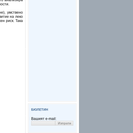
ето анализира
ости.
е), умствено
витие на леко
ен риск. Така
БЮЛЕТИН
Вашият e-mail: