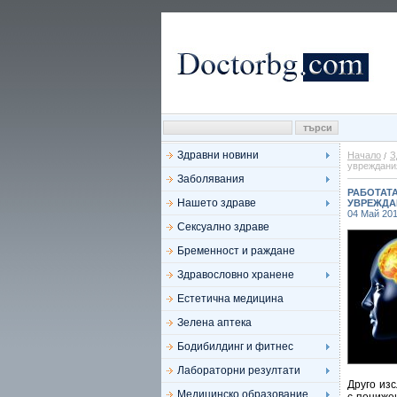
Здравни новини
Начало
З
увреждани
Заболявания
РАБОТАТ
Нашето здраве
УВРЕЖДА
04 Май 20
Сексуално здраве
Бременност и раждане
Здравословно хранене
Естетична медицина
Зелена аптека
Бодибилдинг и фитнес
Лабораторни резултати
Друго изс
Медицинско образование