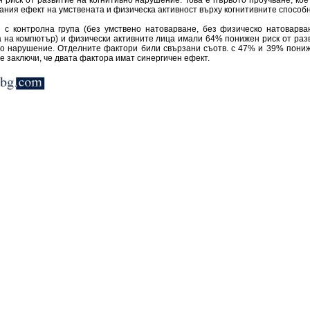
н риск от развитие на когнитивно нарушение. Това е първото проучване, ко
ния ефект на умствената и физическа активност върху когнитивните способн
 с контролна група (без умствено натоварване, без физическо натоварван
а на компютър) и физически активните лица имали 64% понижен риск от раз
но нарушение. Отделните фактори били свързани съотв. с 47% и 39% пониж
е заключи, че двата фактора имат синергичен ефект.