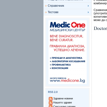
с пониже
комбинира
Справочник
Сравнени
Тестове
(употреб
когнитив
може да с
RSS 2.0
Здравни новини
Нашето здраве
Сексуално здраве