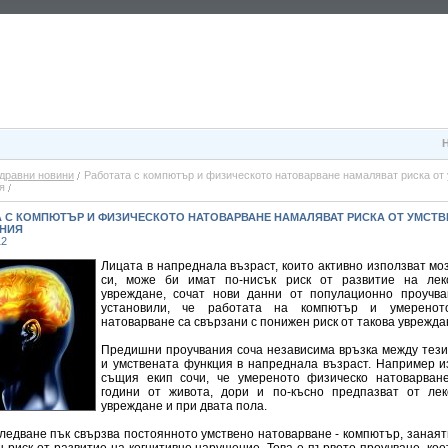
дравни новини
Работата с компютър и физическото натоварване намаляват риска от
я
А С КОМПЮТЪР И ФИЗИЧЕСКОТО НАТОВАРВАНЕ НАМАЛЯВАТ РИСКА ОТ УМСТВ
НИЯ
12
Лицата в напреднала възраст, които активно използват мо
си, може би имат по-нисък риск от развитие на лек
увреждане, сочат нови данни от популационно проучва
установили, че работата на компютър и умеренот
натоварване са свързани с понижен риск от такова уврежда
Предишни проучвания соча независима връзка между тези
и умствената функция в напреднала възраст. Например и
същия екип сочи, че умереното физическо натоварван
години от живота, дори и по-късно предпазват от лек
увреждане и при двата пола.
ледване пък свързва постоянното умствено натоварване - компютър, занаяти,