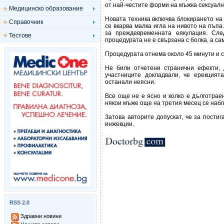
от най-честите форми на мъжка сексуал
Медицинско образование
Новата техника включва блокирането на 
Справочник
се вкарва малка игла на нивото на пъпа
за преждевременната еякулация. Сле
Тестове
процедурата не е свързана с болка, а са
Процедурата отнема около 45 минути и с
Не били отчетени странични ефекти, 
участниците докладвали, че ерекцият
останали неясни.
Все още не е ясно и колко е дълготрае
някои мъже още на третия месец се на
Затова авторите допускат, че за пости
инжекции.
RSS 2.0
Здравни новини