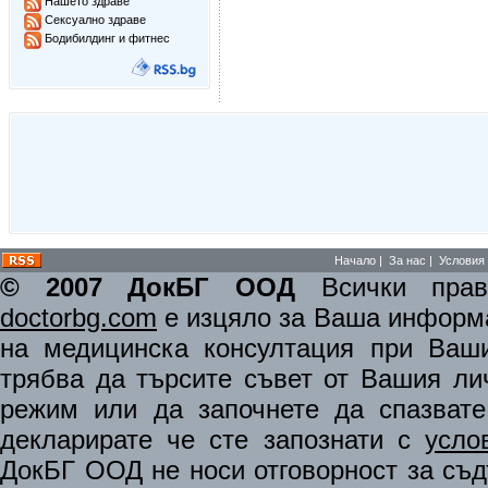
Нашето здраве
Сексуално здраве
Бодибилдинг и фитнес
Начало
|
За нас
|
Условия 
© 2007 ДокБГ ООД
Всички права
doctorbg.com
е изцяло за Ваша информа
на медицинска консултация при Ваши
трябва да търсите съвет от Вашия ли
режим или да започнете да спазват
декларирате че сте запознати с
усло
ДокБГ ООД не носи отговорност за съдъ