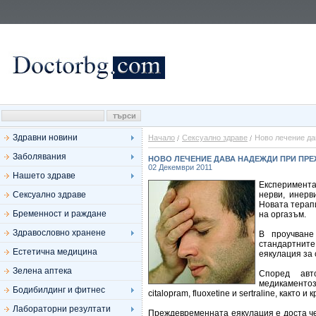
Здравни новини
Начало
Сексуално здраве
Ново лечение да
Заболявания
НОВО ЛЕЧЕНИЕ ДАВА НАДЕЖДИ ПРИ ПР
02 Декември 2011
Нашето здраве
Експеримент
Сексуално здраве
нерви, инерв
Новата терап
Бременност и раждане
на оргазъм.
Здравословно хранене
В проучване
стандартните
Естетична медицина
еякулация за с
Зелена аптека
Според авт
медикаментоз
Бодибилдинг и фитнес
citalopram, fluoxetine и sertraline, както
Лабораторни резултати
Преждевременната еякулация е доста че