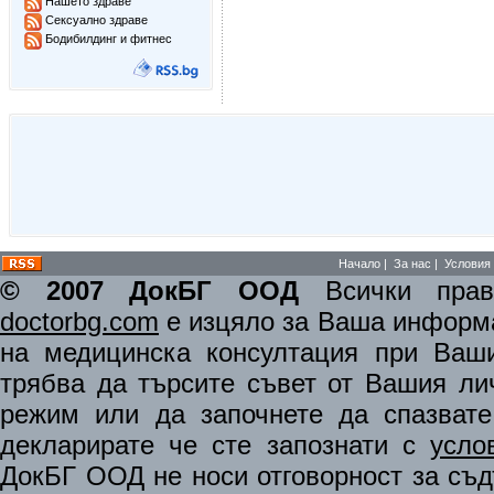
Нашето здраве
Сексуално здраве
Бодибилдинг и фитнес
Начало
|
За нас
|
Условия 
© 2007 ДокБГ ООД
Всички права
doctorbg.com
е изцяло за Ваша информа
на медицинска консултация при Ваши
трябва да търсите съвет от Вашия ли
режим или да започнете да спазват
декларирате че сте запознати с
усло
ДокБГ ООД не носи отговорност за съдъ