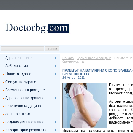
Здравни новини
Начало
Бременност и раждане
Приемът на 
бременността
Заболявания
ПРИЕМЪТ НА ВИТАМИНИ ОКОЛО ЗАЧЕВАН
Нашето здраве
БРЕМЕННОСТТА
24 Август 2011
Сексуално здраве
Приемът на м
от преждевр
Бременност и раждане
възраст плод,
Здравословно хранене
Авторите анал
без наднорме
Естетична медицина
зачеването 
Зелена аптека
раждане и 20
дейност. Те
Бодибилдинг и фитнес
наднормено т
Лабораторни резултати
Индексът на телесната маса нямал в