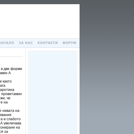
НАЧАЛО
ЗА НАС
КОНТАКТИ
ФОРУМ
а в две форми
амин А
и както
ага
каротина
а провитамин
жи, че
те на
е нивата на
явания.
а и слабото
 А увеличава
иониране на
ся за