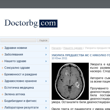
Здравни новини
Начало
Нашето здраве
Умората предшеств
Заболявания
УМОРАТА ПРЕДШЕСТВА МС С НЯКОЛКО Г
10 Юни 2011
Нашето здраве
Умората е ед
Сексуално здраве
късно развив
наскоро. Спор
Бременност и раждане
Авторите съв
Здравословно хранене
за всеки паци
Естетична медицина
Проучванет
диагностицир
Зелена аптека
била поста
диагностицира
Бодибилдинг и фитнес
умора. Останалите били диагностицирани
Лабораторни резултати
Около трета от пациентите с умора ня