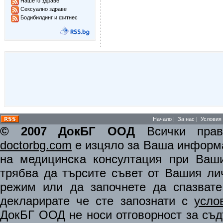
Нашето здраве
Сексуално здраве
Бодибилдинг и фитнес
Начало
|
За нас
|
Условия 
© 2007 ДокБГ ООД
Всички права
doctorbg.com
е изцяло за Ваша информа
на медицинска консултация при Ваши
трябва да търсите съвет от Вашия ли
режим или да започнете да спазват
декларирате че сте запознати с
усло
ДокБГ ООД не носи отговорност за съдъ