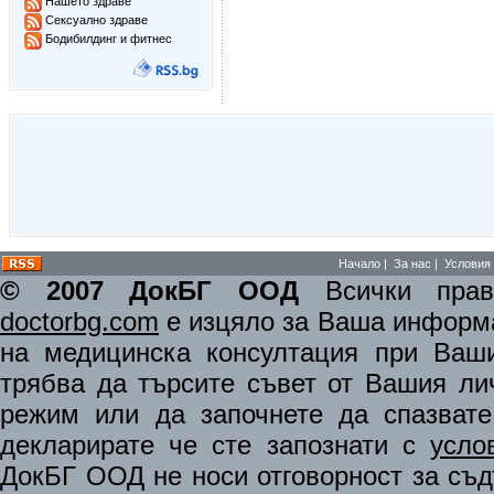
Нашето здраве
Сексуално здраве
Бодибилдинг и фитнес
Начало
|
За нас
|
Условия 
© 2007 ДокБГ ООД
Всички права
doctorbg.com
е изцяло за Ваша информа
на медицинска консултация при Ваши
трябва да търсите съвет от Вашия ли
режим или да започнете да спазват
декларирате че сте запознати с
усло
ДокБГ ООД не носи отговорност за съдъ