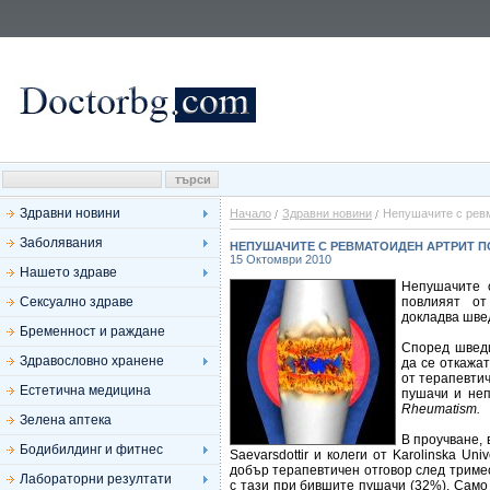
Здравни новини
Начало
Здравни новини
Непушачите с ревм
Заболявания
НЕПУШАЧИТЕ С РЕВМАТОИДЕН АРТРИТ П
15 Октомври 2010
Нашето здраве
Непушачите 
Сексуално здраве
повлияят от
докладва швед
Бременност и раждане
Според шведи
Здравословно хранене
да се откажа
от терапевти
Естетична медицина
пушачи и неп
Rheumatism.
Зелена аптека
В проучване,
Бодибилдинг и фитнес
Saevarsdottir и колеги от Karolinska Uni
добър терапевтичен отговор след триме
Лабораторни резултати
с тази при бившите пушачи (32%). Само