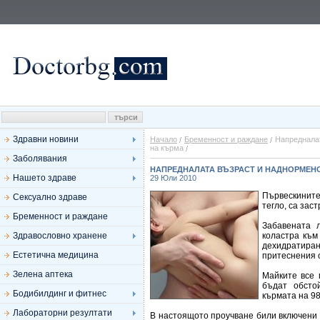
Здравни новини
Начало
Бременност и раждане
Напредналат
на кърма
Заболявания
НАПРЕДНАЛАТА ВЪЗРАСТ И НАДНОРМЕНО
Нашето здраве
29 Юли 2010
Първескините
Сексуално здраве
тегло, са зас
Бременност и раждане
Забавената 
Здравословно хранене
коластра към
дехидратиран
Естетична медицина
притеснения о
Зелена аптека
Майките все 
бъдат обсто
Бодибилдинг и фитнес
кърмата на 98
Лабораторни резултати
В настоящото проучване били включени 