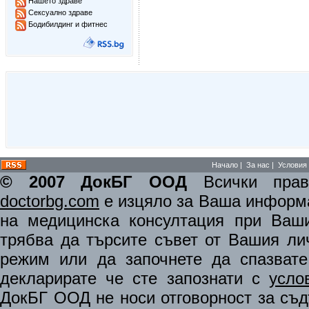
Нашето здраве
Сексуално здраве
Бодибилдинг и фитнес
Начало
|
За нас
|
Условия 
© 2007 ДокБГ ООД
Всички права
doctorbg.com
е изцяло за Ваша информа
на медицинска консултация при Ваши
трябва да търсите съвет от Вашия ли
режим или да започнете да спазват
декларирате че сте запознати с
усло
ДокБГ ООД не носи отговорност за съдъ