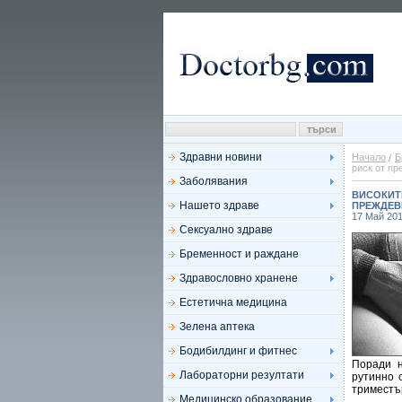
Здравни новини
Начало
Б
риск от п
Заболявания
ВИСОКИТЕ
Нашето здраве
ПРЕЖДЕВ
17 Май 20
Сексуално здраве
Бременност и раждане
Здравословно хранене
Естетична медицина
Зелена аптека
Бодибилдинг и фитнес
Поради н
Лабораторни резултати
рутинно 
триместъ
Медицинско образование