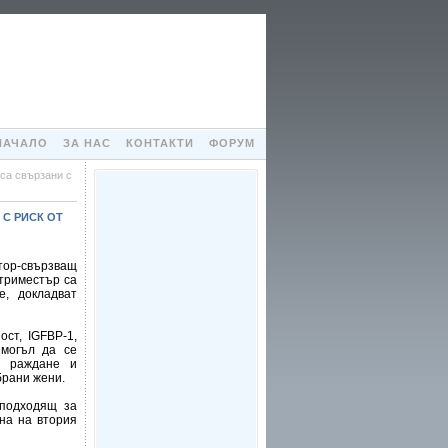
НАЧАЛО
ЗА НАС
КОНТАКТИ
ФОРУМ
 са свързани с
С РИСК ОТ
ор-свързващ
 триместър са
, докладват
ост, IGFBP-1,
 могъл да се
о раждане и
брани жени.
 подходящ за
на на втория