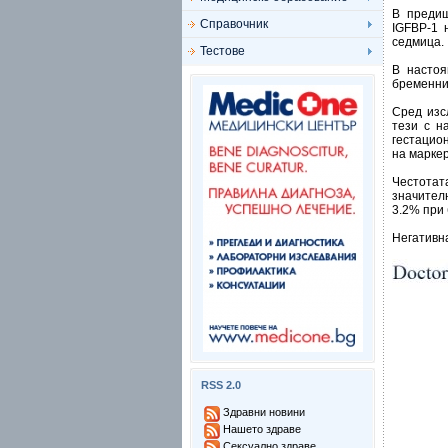
В предиш
Справочник
IGFBP-1 
седмица.
Тестове
В настоя
бременни
Сред изс
тези с н
гестацион
на маркер
Честотат
значителн
3.2% при 
Негативна
RSS 2.0
Здравни новини
Нашето здраве
Сексуално здраве