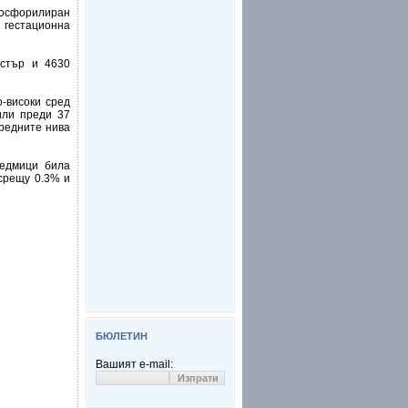
фосфорилиран
 гестационна
стър и 4630
-високи сред
или преди 37
средните нива
седмици била
 срещу 0.3% и
БЮЛЕТИН
Вашият e-mail: