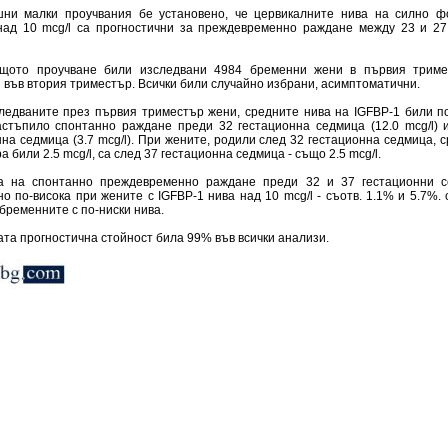
ни малки проучвания бе установено, че цервикалните нива на силно 
над 10 mcg/l са прогностични за преждевременно раждане между 23 и 27
щото проучване били изследвани 4984 бременни жени в първия триме
 във втория триместър. Всички били случайно избрани, асимптоматични.
ледваните през първия триместър жени, средните нива на IGFBP-1 били по
астъпило спонтанно раждане преди 32 гестационна седмица (12.0 mcg/l) 
на седмица (3.7 mcg/l). При жените, родили след 32 гестационна седмица, 
а били 2.5 mcg/l, са след 37 гестационна седмица - също 2.5 mcg/l.
а на спонтанно преждевременно раждане преди 32 и 37 гестационни 
о по-висока при жените с IGFBP-1 нива над 10 mcg/l - съотв. 1.1% и 5.7%.
бременните с по-ниски нива.
та прогностична стойност била 99% във всички анализи.