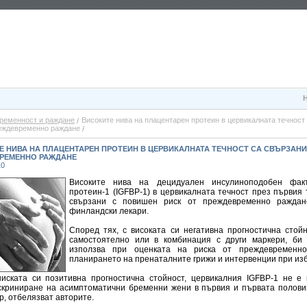
ременност и раждане
Високите нива на плацентарен протеин в цервикалната течност
реждевременно раждане
 НИВА НА ПЛАЦЕНТАРЕН ПРОТЕИН В ЦЕРВИКАЛНАТА ТЕЧНОСТ СА СВЪРЗАНИ 
РЕМЕННО РАЖДАНЕ
10
Високите нива на децидуален инсулиноподобен факт
протеин-1 (IGFBP-1) в цервикалната течност през първия
свързани с повишен риск от преждевременно раждане
финландски лекари.
Според тях, с високата си негативна прогностична стойн
самостоятелно или в комбинация с други маркери, би
използва при оценката на риска от преждевременн
планирането на пренаталните грижи и интервенции при из
иската си позитивна прогностична стойност, цервикалния IGFBP-1 не е
скриниране на асимптоматични бременни жени в първия и първата полови
р, отбелязват авторите.