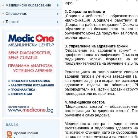
курс.
Медицинско образование
2. Социални дейности
Справочник
„Социални дейности” – образователно
квалификация „Социален работник” и
Тестове
„Социална работа и медиация”. Формата
обучението за бакалавърска степен 
обучението може да продължи за получав
акредитирана.
3. Управление на здравните грижи
"Управление на здравните грижи" – 
професионална квалификация "ръковод
медицински колеж". Формата на о
продължителността на обучение е 2,5 год
Реализацията на завършилите специал
здравни грижи в лечебни заведения за
заведения за деца и възрастни; завежда
здравните отдели на общините, РЦЗ
ръководители на частни здравни структ
преподаватели по практика.
4. Медицинска сестра
"Медицинска сестра" – образователно
квалификация "медицинска сестра". Пр
обучение е само редовна.
Медицинската сестра е лице с висш
RSS 2.0
възстановява и подобрява здравето на
психически функции, като се съобразява 
Здравни новини
социални, икономически и културни особ