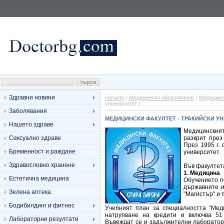
Здравни новини
Начало
Медицинско образование
Медицинс
университет
Заболявания
МЕДИЦИНСКИ ФАКУЛТЕТ - ТРАКИЙСКИ У
Нашето здраве
Медицинският
Сексуално здраве
разкрит през
През 1995 г.
Бременност и раждане
университет.
Здравословно хранене
Във факултета
1. Медицина
Естетична медицина
Обучението п
държавните и
Зелена аптека
"Магистър" и
Бодибилдинг и фитнес
Учебният план за специалността “Мед
натрупване на кредити и включва 51
Лабораторни резултати
Въвеждат се и задължителни лабораторн