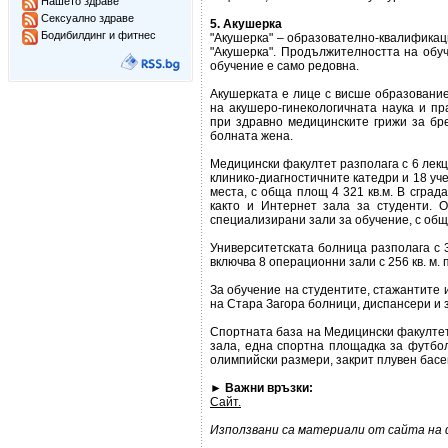
Нашето здраве
Сексуално здраве
5. Акушерка
Бодибилдинг и фитнес
"Акушерка" – образователно-квалифика
"Акушерка". Продължителността на обуч
обучение е само редовна.
Акушерката е лице с висше образование
на акушеро-гинекологичната наука и пр
при здравно медицинските грижи за бр
болната жена.
Медицински факултет разполага с 6 лекц
клинико-диагностичните катедри и 18 уче
места, с обща площ 4 321 кв.м. В сград
както и Интернет зала за студенти. 
специализирани зали за обучение, с общ
Университетската болница разполага с 3
включва 8 операционни зали с 256 кв. м.
За обучение на студентите, стажантите 
на Стара Загора болници, диспансери и
Спортната база на Медицински факултет
зала, една спортна площадка за футбол,
олимпийски размери, закрит плувен басе
► Важни връзки:
Сайт.
Използвани са материали от сайта на