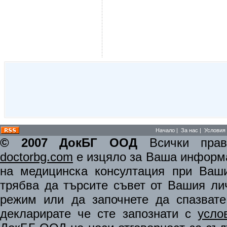
Начало
|
За нас
|
Условия 
© 2007 ДокБГ ООД
Всички права
doctorbg.com
е изцяло за Ваша информа
на медицинска консултация при Ваши
трябва да търсите съвет от Вашия ли
режим или да започнете да спазват
декларирате че сте запознати с
усло