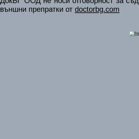
ДокБГ ООД не носи отговорност за съдъ
външни препратки от
doctorbg.com