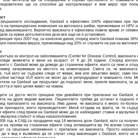
. Тези антитела ще са специфични и спрямо протеините от обвивката н
следователно ще са способни да неутрализират и жив вирус при поп
а.
ост
звършените изследвания, Gardasil е ефективен 100% ефективен при пр
то на преканцерозни изменения на маточната шийка, причинявани от HPV з
лед ваксинирането. Вероятно ваксината е ефективна повече време от обявен
дали са нужни допълнителни дози все още не е установено.
енция през 2007 год. са изнесени данни, според които Gardasil показва 38
руги папиломни вируси, причиняващи над 20% от случаите на рак на маточна
т
нтъра за контрол на заболяванията (Center for Disease Control), ваксината 
иляди момичета и жени на възраст от 9 до 26 години. Според контро
ането с Gardasil може да доведе до странични ефекти, които са леки и отш
ример зачервяване на мястото на инжектиране. Смята се, че ваксината
а, тъй като не съдържа следи от живак, жив или умъртвен вирус, само ге
обни частици VLP, които не могат да се репродуцират в човешкото тяло. Me
ители на Gardasil ще продължат да подлагат жени, приели ваксината, за д
стта и през целия живот на човека.
ите са доста често срещани при девойките при прилагане на Gardasil, о
ята на други видове ваксини. Пациентките трябва да останат в седнало 
лед прилагането на ваксината. Има данни, че ваксината е много по-болез
ни препарати, което производителят Merck оттдава на факта, че тя съдър
 ефекти след прием на Gardasil може да се наблюдават ставни и мускулни б
, мускулна слабост и общо неразположение.
008 год. в САЩ са продадени над 16 милиона дози Gardasil, като са получе
ая на проява на странични ефекти след апликацията му. Не всички случаи
рт са свързани непременно с прилагане на ваксината. Просто неразпо
и да е вид е възможно да се случат след ваксинация с Gardasil, което не