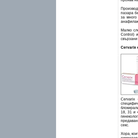
проява на
Производ
пазара б
за много
анафилакт
Малко сле
Control)
свързани 
Cervarix
Cervarix
специфич
блокирал
18, 31 и
гинеколо
предаван
секс.
Хора, ко