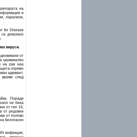
препарата на
 информация и
и, парализи,
r for Disease
о са доказано
.
ма вируси.
едизвикани от
на цервикален
и на рак наа
защита спрямо
ован адювант,
т време след
ийка. Поради
arix не биха
ни от тип 16,
та от редовни
зва от полово
 на безопасен
HIV инфекция,