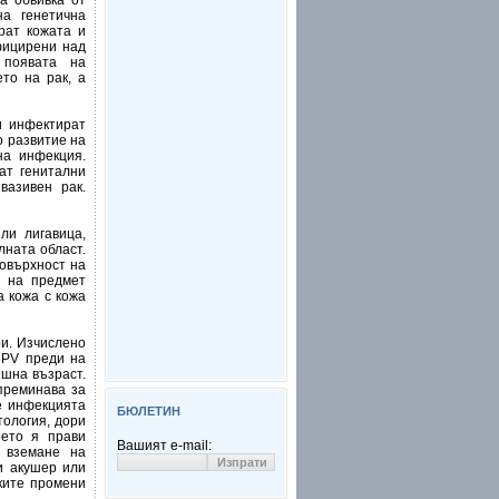
на обвивка от
на генетична
рат кожата и
фицирени над
 появата на
то на рак, а
и инфектират
о развитие на
на инфекция.
ат генитални
вазивен рак.
ли лигавица,
лната област.
повърхност на
а на предмет
а кожа с кожа
ри. Изчислено
HPV преди на
ишна възраст.
преминава за
е инфекцията
БЮЛЕТИН
тология, дори
оето я прави
Вашият e-mail:
 вземане на
и акушер или
лките промени