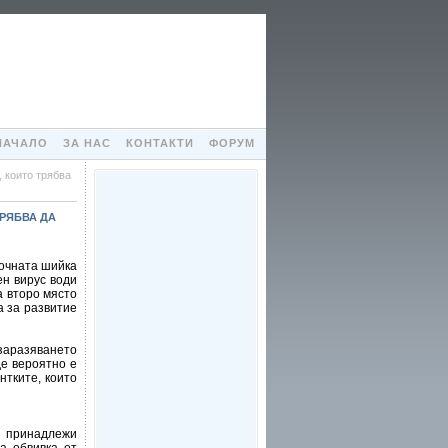
НАЧАЛО
ЗА НАС
КОНТАКТИ
ФОРУМ
 които трябва
ТРЯБВА ДА
точната шийка
н вирус води
а второ място
а за развитие
 заразяването
де вероятно е
нтките, които
) принадлежи