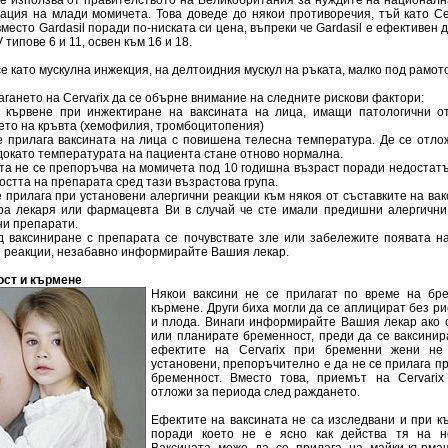
 се използва от правителството на Великобритания за нуждите на национал
нация на млади момичета. Това доведе до някои противоречия, тъй като Ce
место Gardasil поради по-ниската си цена, въпреки че Gardasil е ефективен
 типове 6 и 11, освен към 16 и 18.
е като мускулна инжекция, на делтоидния мускул на ръката, малко под рамото
гането на Cervarix да се обърне внимание на следните рискови фактори:
т кървене при инжектиране на ваксината на лица, имащи патологични о
ето на кръвта (хемофилия, тромбоцитопения)
се прилага ваксината на лица с повишена телесна температура. Де се отл
 докато температурата на пациента стане отново нормална.
ата не се препоръчва на момичета под 10 годишна възраст поради недостат
стта на препарата сред тази възрастова група.
е прилага при установени алергични реакции към някоя от съставките на вак
а лекаря или фармацевта Ви в случай че сте имали предишни алергични
ни препарати.
ед ваксиниране с препарата се почувствате зле или забележите появата н
 реакции, незабавно информирайте Вашия лекар.
ст и кърмене
Някои ваксини не се прилагат по време на бр
кърмене. Други биха могли да се аплицират без ри
и плода. Винаги информирайте Вашия лекар ако 
или планирате бременност, преди да се ваксинир
ефектите на Cervarix при бременни жени не
установени, препоръчително е да не се прилага п
бременност. Вместо това, приемът на Cervari
отложи за периода след раждането.
Ефектите на ваксината не са изследвани и при к
поради което не е ясно как действа тя на н