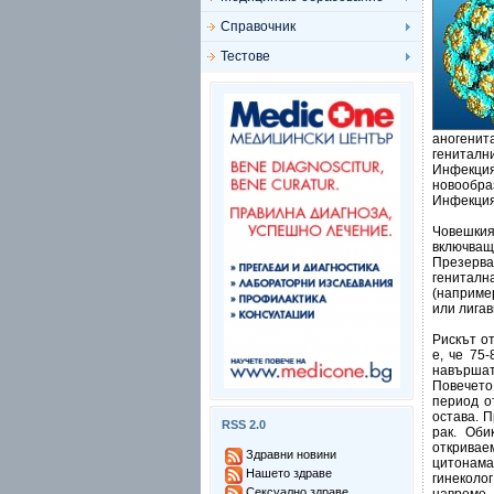
Справочник
Тестове
аногенита
гениталн
Инфекция
новообра
Инфекция 
Човешкия
включващ 
Презерва
гениталн
(наприме
или лигав
Рискът о
е, че 75
навършат
Повечето
период о
остава. П
RSS 2.0
рак. Оби
откривае
Здравни новини
цитонама
Нашето здраве
гинеколо
Сексуално здраве