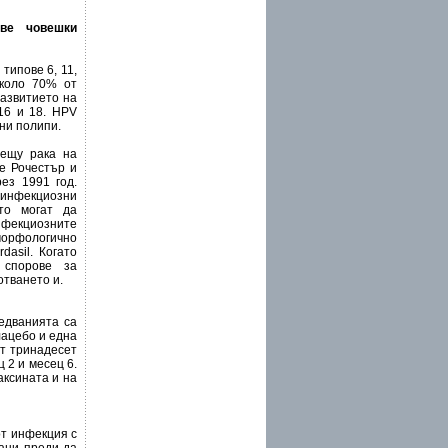
ове човешки
типове 6, 11,
около 70% от
развитието на
16 и 18. HPV
лни полипи.
рещу рака на
те Рочестър и
рез 1991 год.
инфекциозни
ито могат да
инфекциозните
а морфологично
asil. Когато
 спорове за
отването и.
ледванията са
лацебо и една
от тринадесет
 2 и месец 6.
аксината и на
от инфекция с