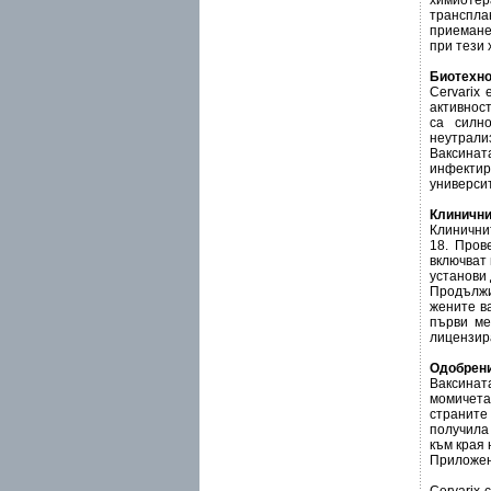
химиоте
транспла
приемане 
при тези 
Биотехно
Cervarix
активнос
са силн
неутрали
Ваксинат
инфектир
университ
Клинични
Клинични
18. Пров
включват 
установи 
Продължи
жените ва
първи ме
лицензир
Одобрени
Ваксинат
момичета 
страните 
получила
към края 
Приложе