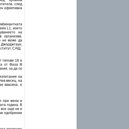
лед органна
нтитела след
пен ефективна
комбинантната
еин L1, които
уванеето на
в организма.
о не може да
 Джорджтаун,
ститут, САЩ.
V типове 16 и
 от Фаза III
ния, за да се
 изпитания на
лев месец, на
и ваксина, е
е при жени и
ата година. В
 все още не е
учи одобрение