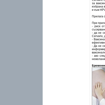
Cervarix
за вакси
избрана в
и към HPV
Прилага с
При прила
- риск о
съсирван
- да не 
Cervarix,
- Ваксин
ефективно
- Да не с
информир
ваксинал
- ако сл
нежелани
Бременно