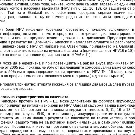
максимална ефективност се препоръчва млади момичета да бъдат ваксинир
ксуално активни. Освен това, жените, които вече са били заразени с един ил
рещу които е насочена ваксината (HPV тип 6, 11, 16, 18), са защитени от 
не. Тъй като Gardasil не е ефективно средство спрямо всички папи
ащи рак, прилагането му не заменя редовните гинекологични прегледи и 
зка.
ят брой HPV инфекции корелират съответно с по-малко усложнения в
а инфекциа, по-малко време и средства за откриване, диагностициране 
ен рак и неговия предшественик – цервикалната дисплазия. Предотвратява
одие в резултат на цервикални биопсии и намаляват случаите на респират
, инфектирани с HPV от майките им. Освен това, прилагането на Gardasil
не от развитието на рак на вулвата и вагината (причинявани от HPV16 и 18)
те на генитални полипи (причинявани от HPV6 и 11).
а може да е ефективна и при превенцията на рак на ануса (причиняван от
е от 2005 год. показва, че 95% от изследваните хомосексуални мъже са сер
които 50% имат преканцерозни лезии, причинени от HPV. Тип 16 също така 
о на орофаингеален сквамозноклетъчен карцином (вид рак на гърлото).
се прилага трикратно: втората инжекция се аплицира два месеца след първата
сеца след втората.
логична характеристика на ваксината
 капсиден протеин на HPV - L1, може дспонтанно да формира вирус-подо
го приличат на интактни вириони на HPV. Gardasil съдържа такива вирус-под
 състоят от L1 протеин на папиломни вируси от типовете 6, 11, 16 и 18. 
не съдържат вирусна ДНК, то те не могат да индуцират развитието на тумо
агането им. Няма начин в резултат на внасянето на такива частици в орг
фекция, защото това не са истински вирусни частици, а само „кухи” обвивк
 вирус. Поради наличието на протеини от външната вирусна обвивка, тези 
ират пораждането на имунен отговор спрямо тях и производство на неутр