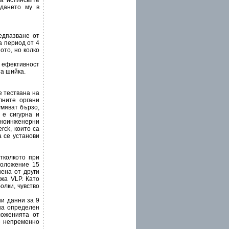
а истинските
адането му в
едпазване от
а период от 4
ото, но колко
% ефективност
та шийка.
е тествана на
лните органи
умяват бързо,
 е сигурна и
нноинженерни
rck, които са
а се установи
тколкото при
положение 15
нена от други
жа VLP. Като
олки, чувство
ни данни за 9
 на определен
ложенията от
 е непременно