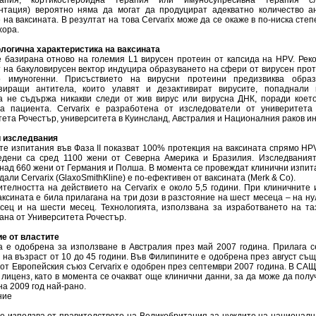
рапия, кортикостероидна терапия или имуносупресивна терапия с
нтация) вероятно няма да могат да продуцират адекватно количество а
на ваксината. В резултат на това Cervarix може да се окаже в по-ниска сте
хора.
логична характеристика на ваксината
 е базирана отново на големия L1 вирусен протеин от капсида на HPV. Ре
т на бакуловирусен вектор индуцира образуването на сфери от вирусен прот
о имуногенни. Присъствието на вирусни протеини предизвиква образ
зиращи антитела, които улавят и дезактивират вирусите, попаднали 
а не съдържа никакви следи от жив вирус или вирусна ДНК, поради коет
а пациента. Cervarix е разработена от изследователи от универитета
ета Рочестър, университета в Куинсланд, Австралия и Националния раков ин
 изследвания
те изпитания във Фаза II показват 100% протекция на ваксината спрямо HP
едени са сред 1100 жени от Северна Америка и Бразилия. Изследванията
над 660 жени от Германия и Полша. В момента се провеждат клинични изпита
дали Cervarix (GlaxoSmithKline) е по-ефективен от ваксината (Мerk & Co).
телността на действието на Cervarix е около 5,5 години. При клиничните
ксината е била прилагана на три дози в разстояние на шест месеца – на ну
сец и на шести месец. Технологията, използвана за изработването на таз
ана от Университета Рочестър.
е от властите
а е одобрена за използване в Австралия през май 2007 година. Прилага с
на възраст от 10 до 45 години. Във Филипините е одобрена през август същ
от Европейския съюз Cervarix е одобрен през септември 2007 година. В САЩ
 лиценз, като в момента се очакват още клинични данни, за да може да пол
на 2009 год най-рано.
ние