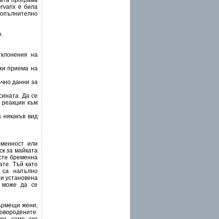
ната програма
rvarix е била
 допълнително
.
тклонения на
ожи приема на
ъчно данни за
сината. Да се
 реакции към
а някакъв вид
еменност или
ск за майката
сте бременна
ате. Тъй като
 са напълно
ри установена
x може да се
ърмещи жени,
овородените.