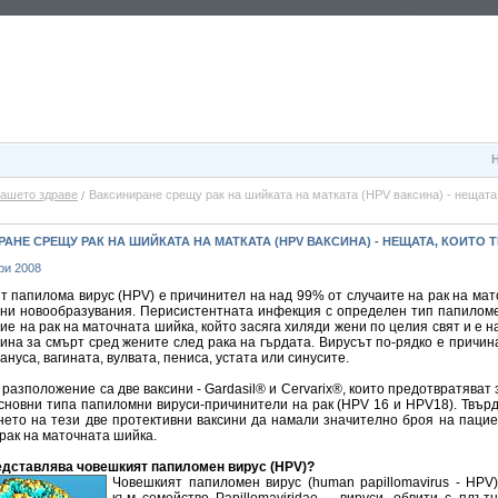
ашето здраве
Ваксиниране срещу рак на шийката на матката (HPV ваксина) - нещата,
АНЕ СРЕЩУ РАК НА ШИЙКАТА НА МАТКАТА (HPV ВАКСИНА) - НЕЩАТА, КОИТО 
ри 2008
т папилома вирус (HPV) е причинител на над 99% от случаите на рак на ма
лни новообразувания. Перисистентната инфекция с определен тип папиломе
ие на рак на маточната шийка, който засяга хиляди жени по целия свят и е н
ина за смърт сред жените след рака на гърдата. Вирусът по-рядко е причин
 ануса, вагината, вулвата, пениса, устата или синусите.
 разположение са две ваксини - Gardasil® и Cervarix®, които предотвратяват
основни типа папиломни вируси-причинители на рак (HPV 16 и HPV18). Твър
нето на тези две протективни ваксини да намали значително броя на пацие
рак на маточната шийка.
едставлява човешкият папиломен вирус (HPV)?
Човешкият папиломен вирус (human papillomavirus - HPV