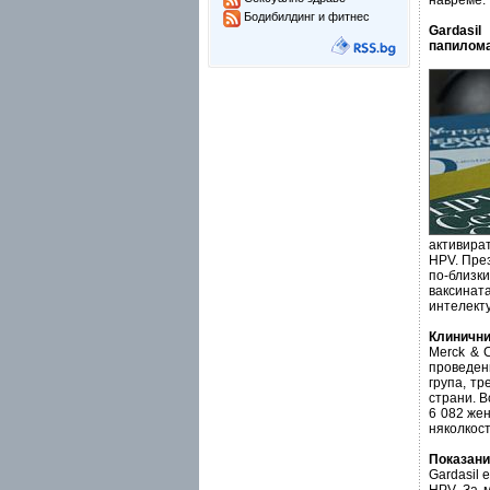
навреме.
Бодибилдинг и фитнес
Gardasi
папилома
активира
HPV. През
по-близк
ваксина
интелекту
Клинични
Merck & 
проведени
група, тр
страни. В
6 082 жен
няколкост
Показани
Gardasil 