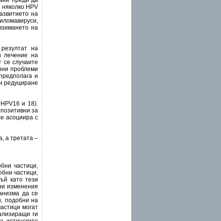
ани преди да
и няколко HPV
развитието на
ломавируси,
взимането на
 резултат на
и лечение на
т се случаите
орни проблеми
 предполага и
 и редуциране
 HPV16 и 18).
опозитивни за
се асоциира с
, а третата –
бни частици,
обни частици,
Тъй като тези
рни изменения
анизма да се
и, подобни на
частици могат
ализиращи ги