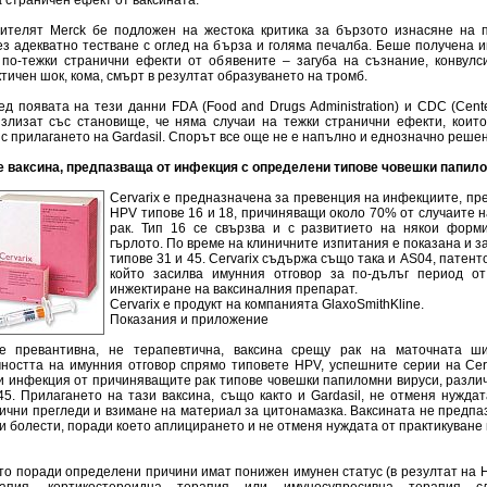
 страничен ефект от ваксината.
ителят Merck бе подложен на жестока критика за бързото изнасяне на 
ез адекватно тестване с оглед на бърза и голяма печалба. Беше получена
 по-тежки странични ефекти от обявените – загуба на съзнание, конвулси
ичен шок, кома, смърт в резултат образуването на тромб.
д появата на тези данни FDA (Food and Drugs Administration) и CDC (Cente
 излизат със становище, че няма случаи на тежки странични ефекти, коит
с прилагането на Gardasil. Спорът все още не е напълно и еднозначно решен
 е ваксина, предпазваща от инфекция с определени типове човешки папило
Cervarix е предназначена за превенция на инфекциите, пр
HPV типове 16 и 18, причиняващи около 70% от случаите 
рак. Тип 16 се свързва и с развитието на някои форм
гърлото. По време на клиничните изпитания е показана и 
типове 31 и 45. Cervarix съдържа също така и AS04, патент
който засилва имунния отговор за по-дълъг период о
инжектиране на ваксиналния препарат.
Cervarix е продукт на компанията GlaxoSmithKline.
Показания и приложение
 е превантивна, не терапевтична, ваксина срещу рак на маточната ш
ността на имунния отговор спрямо типовете HPV, успешните серии на Cerv
и инфекция от причиняващите рак типове човешки папиломни вируси, различ
 45. Прилагането на тази ваксина, също както и Gardasil, не отменя нужда
гични прегледи и взимане на материал за цитонамазка. Ваксината не предпа
и болести, поради което аплицирането и не отменя нуждата от практикуване
ито поради определени причини имат понижен имунен статус (в резултат на 