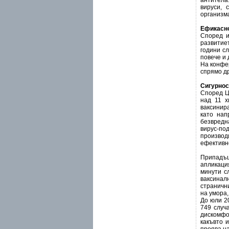
антитела
вируси, 
организм
Ефикасн
Според и
развитие
години с
повече и 
На конфер
спрямо д
Сигурнос
Според Це
над 11 х
ваксинир
като нап
безвредн
вирус-под
производ
ефективно
Припадъц
апликаци
минути с
ваксинал
странични
на умора
До юли 2
749 случ
дискомфо
какъвто 