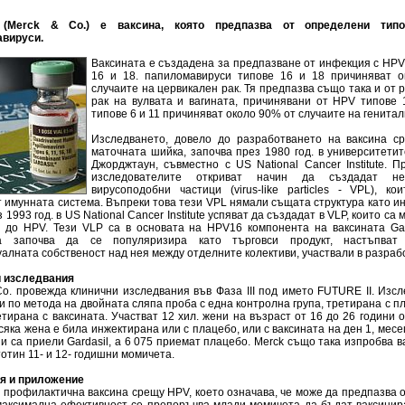
l (Merck & Co.) е ваксина, която предпазва от определени тип
вируси.
Ваксината е създадена за предпазване от инфекция с HPV 
16 и 18. папиломавируси типове 16 и 18 причиняват 
случаите на цервикален рак. Тя предпазва също така и от 
рак на вулвата и вагината, причинявани от HPV типове 
типове 6 и 11 причиняват около 90% от случаите на генита
Изследването, довело до разработването на ваксина с
маточната шийка, започва през 1980 год. в университети
Джорджтаун, съвместно с US National Cancer Institute. П
изследователите откриват начин да създадат не
вирусоподобни частици (virus-like particles - VPL), ко
т имунната система. Въпреки това тези VPL нямали същата структура като 
 1993 год. в US National Cancer Institute успяват да създадат в VLP, които с
и до HPV. Тези VLP са в основата на HPV16 компонента на ваксината Gard
та започва да се популяризира като търговси продукт, настъпват
алната собственост над нея между отделните колективи, участвали в разраб
 изследвания
Co. провежда клинични изследвания във Фаза III под името FUTURE II. Изс
 по метода на двойната сляпа проба с една контролна група, третирана с п
етирана с ваксината. Участват 12 хил. жени на възраст от 16 до 26 години 
сяка жена е била инжектирана или с плацебо, или с ваксината на ден 1, месец
и са приели Gardasil, a 6 075 приемат плацебо. Merck също така изпробва в
отин 11- и 12- годишни момичета.
я и приложение
е профилактична ваксина срещу HPV, което означава, че може да предпазва 