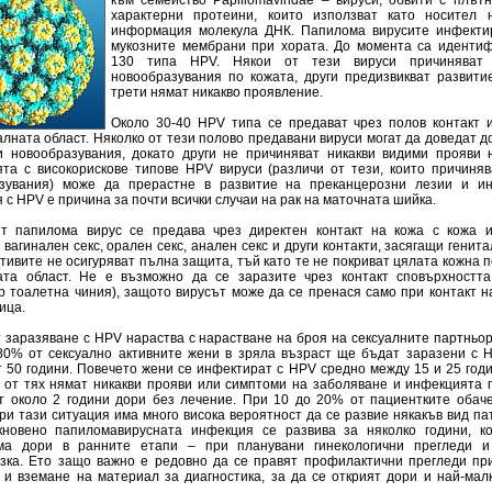
към семейство Papillomaviridae – вируси, обвити с плът
характерни протеини, които използват като носител 
информация молекула ДНК. Папилома вирусите инфекти
мукозните мембрани при хората. До момента са иденти
130 типа HPV. Някои от тези вируси причиняват
новообразувания по кожата, други предизвикват развитие
трети нямат никакво проявление.
Около 30-40 HPV типа се предават чрез полов контакт 
лната област. Няколко от тези полово предавани вируси могат да доведат д
и новообразувания, докато други не причиняват никакви видими прояви 
та с високорискове типове HPV вируси (различи от тези, които причиняв
зувания) може да прерастне в развитие на преканцерозни лезии и ин
с HPV е причина за почти всички случаи на рак на маточната шийка.
т папилома вирус се предава чрез директен контакт на кожа с кожа и
вагинален секс, орален секс, анален секс и други контакти, засягащи генита
тивите не осигуряват пълна защита, тъй като те не покриват цялата кожна 
ата област. Не е възможно да се заразите чрез контакт сповърхностт
р тоалетна чиния), защото вирусът може да се пренася само при контакт н
ица.
т заразяване с HPV нараства с нарастване на броя на сексуалните партньо
-80% от сексуално активните жени в зряла възраст ще бъдат заразени с 
 50 години. Повечето жени се инфектират с HPV средно между 15 и 25 год
 от тях нямат никакви прояви или симптоми на заболяване и инфекциятa 
т около 2 години дори без лечение. При 10 до 20% от пациентките обач
ри тази ситуация има много висока вероятност да се развие някакъв вид па
кновено папиломавирусната инфекция се развива за няколко години, к
ма дори в ранните етапи – при планувани гинекологични прегледи и
зка. Ето защо важно е редовно да се правят профилактични прегледи пр
г и вземане на материал за диагностика, за да се открият дори и най-ма