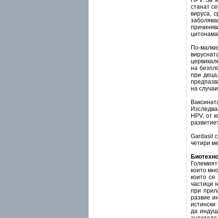
HPV. За 
станат се
вируса, с
заболява
причиняв
цитонама
По-малки
вируснат
цервикал
на безпл
при деца
предпазва
на случаи
Ваксинат
Изследван
HPV, от 
развитиет
Gardasil 
четири ме
Биотехно
Големият
които мно
които се
частици 
при прил
развие ин
истински
да индуц