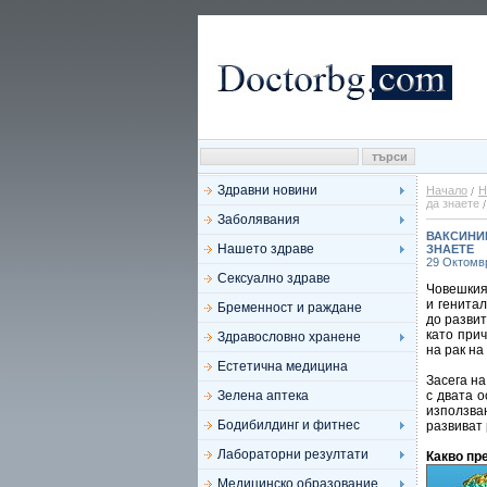
Здравни новини
Начало
Н
да знаете
Заболявания
ВАКСИНИР
Нашето здраве
ЗНАЕТЕ
29 Октомв
Сексуално здраве
Човешкия
и генита
Бременност и раждане
до развит
като прич
Здравословно хранене
на рак на
Естетична медицина
Засега на
Зелена аптека
с двата 
използва
Бодибилдинг и фитнес
развиват 
Лабораторни резултати
Какво пр
Медицинско образование