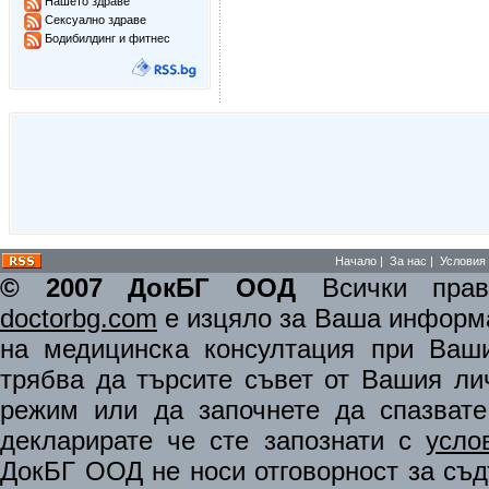
Нашето здраве
Сексуално здраве
Бодибилдинг и фитнес
Начало
|
За нас
|
Условия 
© 2007 ДокБГ ООД
Всички права
doctorbg.com
е изцяло за Ваша информа
на медицинска консултация при Ваши
трябва да търсите съвет от Вашия ли
режим или да започнете да спазват
декларирате че сте запознати с
усло
ДокБГ ООД не носи отговорност за съдъ