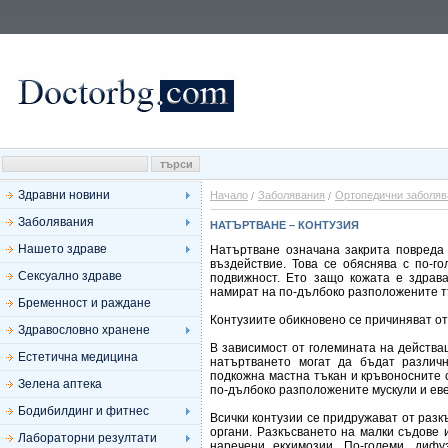
Здравни новини
Начало
Заболявания
Ортопедични заболяв
Заболявания
НАТЪРТВАНЕ – КОНТУЗИЯ
Нашето здраве
Натъртване означана закрита повреда 
въздействие. Това се обяснява с по-г
Сексуално здраве
подвижност. Ето защо кожата е здрав
намират на по-дълбоко разположените т
Бременност и раждане
Контузиите обикновено се причиняват от 
Здравословно хранене
В зависимост от големината на действа
Естетична медицина
натъртването могат да бъдат различн
подкожна мастна тъкан и кръвоносните с
Зелена аптека
по-дълбоко разположените мускули и еве
Бодибилдинг и фитнес
Всички контузии се придружават от разк
органи. Разкъсването на малки съдове 
Лабораторни резултати
наречени екхимозии. По-големи, дифу