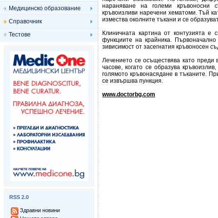
нараняване на големи кръвоносни съ
Медицинско образование
кръвоизливи наречени хематоми. Тъй ка
измества околните тъкани и се образуват
Справочник
Клиничната картина от контузията е 
Тестове
функциите на крайника. Първоначално 
зивисимост от засегнатия кръвоносен съ
Лечението се осъществява като преди в
часове, когато се образува кръвоизлив
голямото кръвонасядане в тъканите. П
се извършва пункция.
www.doctorbg.com
RSS 2.0
Здравни новини