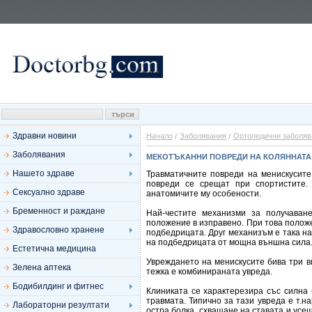
Здравни новини
Начало
Заболявания
Ортопедични заболяв
Заболявания
МЕКОТЪКАННИ ПОВРЕДИ НА КОЛЯННАТА
Нашето здраве
Травматичните повреди на менискусите
повреди се срещат при спортистите.
Сексуално здраве
анатомичите му особености.
Бременност и раждане
Най-честите механизми за получаван
положение в изправено. При това положе
Здравословно хранене
подбедрицата. Друг механизъм е така на
на подбедрицата от мощна външна сила
Естетична медицина
Увреждането на менискусите бива три в
Зелена аптека
тежка е комбинираната увреда.
Бодибилдинг и фитнес
Клиниката се характерезира със силна
травмата. Типично за тази увреда е т.н
Лабораторни резултати
остра болка, схващане на ставата и усе