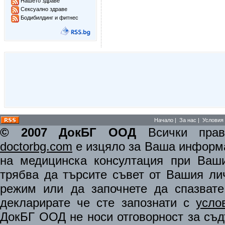
Нашето здраве
Сексуално здраве
Бодибилдинг и фитнес
Начало
|
За нас
|
Условия 
© 2007 ДокБГ ООД
Всички права
doctorbg.com
е изцяло за Ваша информа
на медицинска консултация при Ваши
трябва да търсите съвет от Вашия ли
режим или да започнете да спазват
декларирате че сте запознати с
усло
ДокБГ ООД не носи отговорност за съдъ