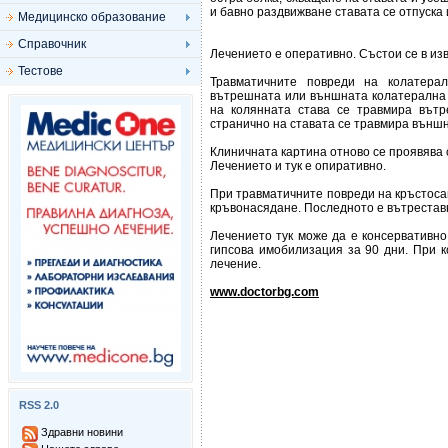
и бавно раздвижване ставата се отпуска
Медицинско образование
Справочник
Лечението е оперативно. Състои се в из
Тестове
Травматичните повреди на колатера
вътрешната или външната колатерална 
на колянната става се травмира вътр
странично на ставата се травмира външн
Клиничната картина отново се проявява с
Лечението и тук е опиративно.
При травматичните повреди на кръстосан
кръвонасядане. Последното е вътрестав
Лечението тук може да е консервативно
гипсова имобилизация за 90 дни. При 
лечение.
www.doctorbg.com
RSS 2.0
Здравни новини