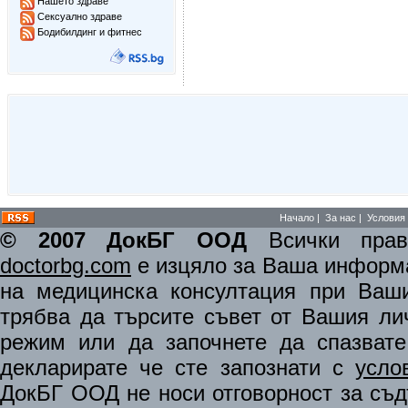
Нашето здраве
Сексуално здраве
Бодибилдинг и фитнес
Начало
|
За нас
|
Условия 
© 2007 ДокБГ ООД
Всички права
doctorbg.com
е изцяло за Ваша информа
на медицинска консултация при Ваши
трябва да търсите съвет от Вашия ли
режим или да започнете да спазват
декларирате че сте запознати с
усло
ДокБГ ООД не носи отговорност за съдъ