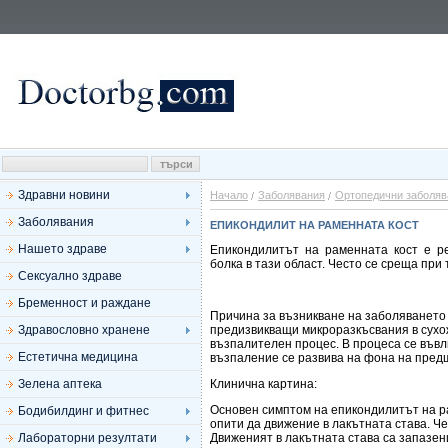
Здравни новини
Начало
Заболявания
Ортопедични заболяв
Заболявания
ЕПИКОНДИЛИТ НА РАМЕННАТА КОСТ
Нашето здраве
Епикондилитът на раменната кост е ре
болка в тази област. Често се среща при
Сексуално здраве
Бременност и раждане
Причина за възникване на заболяването 
Здравословно хранене
предизвикващи микроразкъсвания в сухож
възпалителен процес. В процеса се въвл
Естетична медицина
възпаление се развива на фона на пред
Зелена аптека
Клинична картина:
Основен симптом на епикондилитът на рам
Бодибилдинг и фитнес
опити да движение в лакътната става. Че
Лабораторни резултати
Движеният в лакътната става са запазен