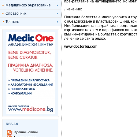
прекратяване на натоварването, но могат
Медицинско образование
Лчечение:
Справочник
Понякога болестта е много упорита и тр
с обездвижване и пластмасови шини, кои
Тестове
Имобилизацията на крайника продължава 
кортизонов мехлем и парафинова аплика
към инжектиране на областта с кортикос
лечение се стига рядко.
www.doctorbg.com
RSS 2.0
Здравни новини