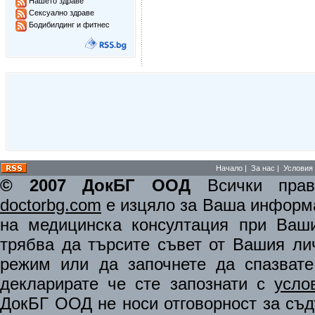
Нашето здраве
Сексуално здраве
Бодибилдинг и фитнес
Начало
|
За нас
|
Условия 
© 2007 ДокБГ ООД
Всички права
doctorbg.com
е изцяло за Ваша информа
на медицинска консултация при Ваши
трябва да търсите съвет от Вашия ли
режим или да започнете да спазват
декларирате че сте запознати с
усло
ДокБГ ООД не носи отговорност за съдъ