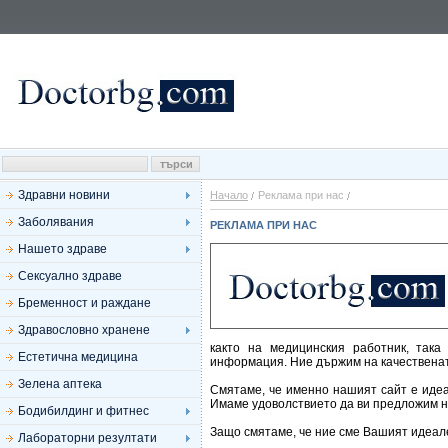
Здравни новини
Начало
Реклама при нас
Заболявания
РЕКЛАМА ПРИ НАС
Нашето здраве
Сексуално здраве
Бременност и раждане
Здравословно хранене
както на медицинския работник, так
Естетична медицина
информация. Ние държим на качествена
Зелена аптека
Смятаме, че именно нашият сайт е иде
Имаме удоволствието да ви предложим н
Бодибилдинг и фитнес
Защо смятаме, че ние сме Вашият идеал
Лабораторни резултати