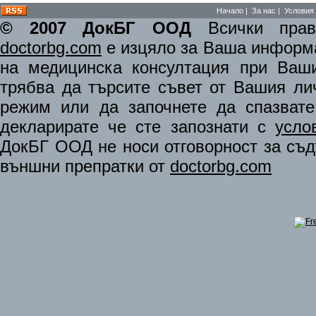
Начало
|
За нас
|
Условия 
© 2007 ДокБГ ООД
Всички права
doctorbg.com
е изцяло за Ваша информа
на медицинска консултация при Ваши
трябва да търсите съвет от Вашия ли
режим или да започнете да спазват
декларирате че сте запознати с
усло
ДокБГ ООД не носи отговорност за съдъ
външни препратки от
doctorbg.com