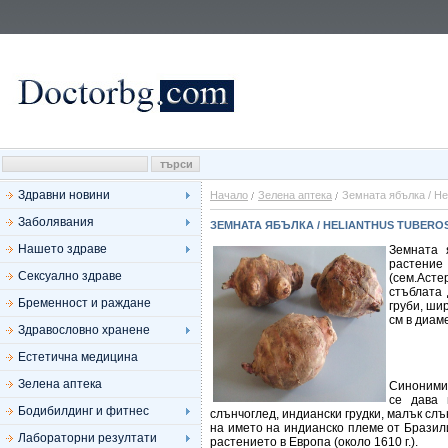
Здравни новини
Начало
Зелена аптека
Земната ябълка / Hel
Заболявания
ЗЕМНАТА ЯБЪЛКА / HELIANTHUS TUBERO
Нашето здраве
Земната 
растение
Сексуално здраве
(сем.Аст
стъблата 
Бременност и раждане
груби, ши
см в диам
Здравословно хранене
Естетична медицина
Зелена аптека
Синоними:
се дава 
Бодибилдинг и фитнес
слънчоглед, индиански грудки, малък сл
на името на индианско племе от Бразил
Лабораторни резултати
растението в Европа (около 1610 г.).