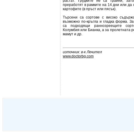
растат. Грудките не са трайни, зат
преработят в рамките на 14 дни или да 
картофите (в пръст или пясък).
Търсени са сортове с високо съдърж
възможно по-кръгла и гладка форма. За
са подходящи раннозреещите сорто
Колумбия или Бианка, а за пролетната р
мамут и др.
източник: в-к Лечител
www.doctorbg.com