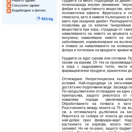
Нашето здраве
Грудките са много подходящи за диабе
полизахарида инулин (внимание: “инули
Сексуално здраве
фибри и е единственото вещество, коет
Бодибилдинг и фитнес
положителни ефекти. Фруктозата е с
глюкозата, като я заменя пълноценно в та
както при захарния диабет. Разпадането
позволява да се избегне "енергийни
веществата при хора, страдащи от тако
намаляването на нивото на кръвната з
инсулина; намаляване нивото на хол
заболявания; нормализиране на въглех
и помага за намаляването на излишна
флора и потискане на вредните чревни 
Грудките се ядат сурови или сготвени. П
газове на корема. От тях се произвежда
и хора с наднормено тегло, чисти и
фармацевтични продукти, хранителни доб
Отглеждане: Непретенциозна към кли
условия. Най-подходящи са песъчлив
достатъчно подпочвени води. Засажда се 
По-продължително отглеждане на едно и
препоръчва, защото реколтата от г
намалява поради увеличаващат
Обработването на почвата е като
Разстоянията между лехите са 75 см, въ
см, а оптималната дълбочина на зас
Реколтата се събира от есента до нача
най-добре през февруари-март. На
растението се изрязва, когато лис
загниват. Но не по-рано, защото грудки