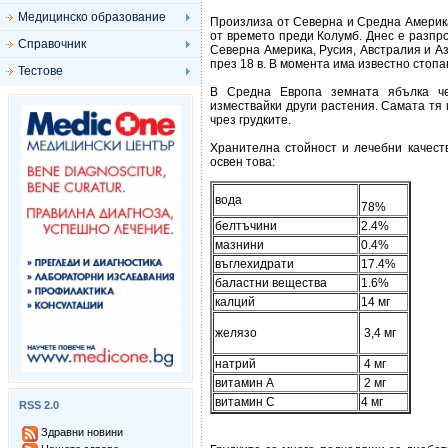
Медицинско образование
Произлиза от Северна и Средна Америка
от времето преди Колумб. Днес е разпро
Справочник
Северна Америка, Русия, Австралия и А
през 18 в. В момента има известно стоп
Тестове
В Средна Европа земната ябълка че
измествайки други растения. Самата тя 
чрез грудките.
Хранителна стойност и лечебни качеств
освен това:
вода
78%
белтъчини
2.4%
мазнини
0.4%
въглехидрати
17.4%
баластни вещества
1.6%
калций
14 мг
желязо
3,4 мг
натрий
4 мг
витамин А
2 мг
витамин С
4 мг
RSS 2.0
Здравни новини