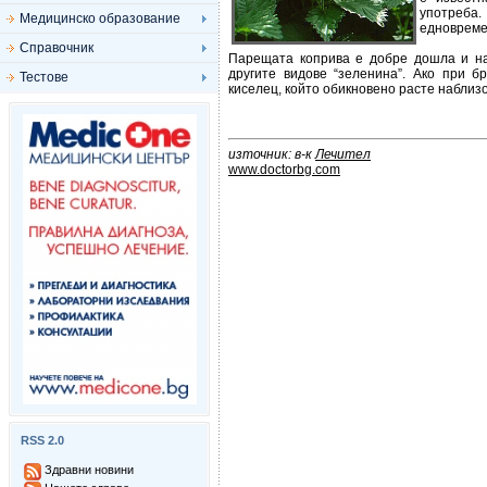
употреба.
Медицинско образование
едновремен
Справочник
Парещата коприва е добре дошла и на
другите видове “зеленина”. Ако при б
Тестове
киселец, който обикновено расте наблизо
източник: в-к
Лечител
www.doctorbg.com
RSS 2.0
Здравни новини