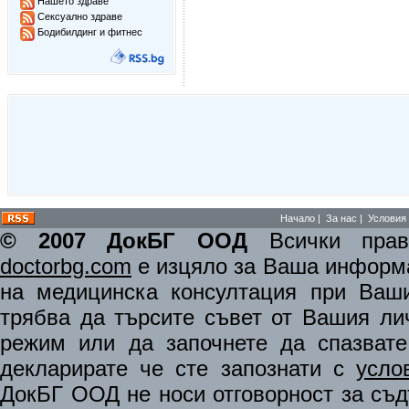
Нашето здраве
Сексуално здраве
Бодибилдинг и фитнес
Начало
|
За нас
|
Условия 
© 2007 ДокБГ ООД
Всички права
doctorbg.com
е изцяло за Ваша информа
на медицинска консултация при Ваши
трябва да търсите съвет от Вашия ли
режим или да започнете да спазват
декларирате че сте запознати с
усло
ДокБГ ООД не носи отговорност за съдъ