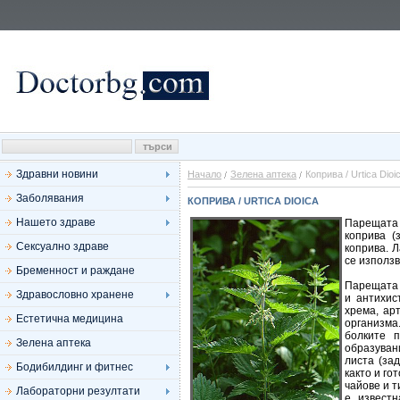
Здравни новини
Начало
Зелена аптека
Коприва / Urtica Dioi
Заболявания
КОПРИВА / URTICA DIOICA
Нашето здраве
Парещата 
коприва (
Сексуално здраве
коприва. Л
се използв
Бременност и раждане
Парещата 
Здравословно хранене
и антихис
хрема, ар
Естетична медицина
организма
болките п
Зелена аптека
образуван
листа (зад
Бодибилдинг и фитнес
както и го
чайове и т
Лабораторни резултати
е извест